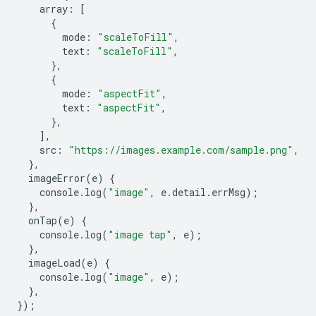
array
:
[
{
mode
:
"scaleToFill"
,
text
:
"scaleToFill"
,
},
{
mode
:
"aspectFit"
,
text
:
"aspectFit"
,
},
],
src
:
"https://images.example.com/sample.png"
,
},
imageError
(
e
)
{
console
.
log
(
"image"
,
e
.
detail
.
errMsg
);
},
onTap
(
e
)
{
console
.
log
(
"image tap"
,
e
);
},
imageLoad
(
e
)
{
console
.
log
(
"image"
,
e
);
},
});