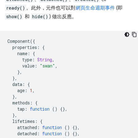
ready()
。此外，元件也可以對
網頁生命週期事件
(即
show()
和
hide()
) 做出反應。
Component
({
properties
:
{
name
:
{
type
:
String
,
value
:
"swan"
,
},
},
data
:
{
age
:
1
,
},
methods
:
{
tap
:
function
()
{},
},
lifetimes
:
{
attached
:
function
()
{},
detached
:
function
()
{},