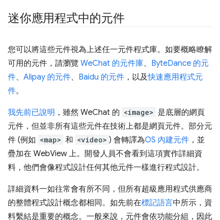
迷你應用程式中的元件
您可以將這些元件視為上述任一元件程式庫。如要概略瞭解
可用的元件，請瀏覽
WeChat 的元件庫
、
ByteDance 的元
件
、
Alipay 的元件
、
Baidu 的元件
，以及
快速應用程式元
件
。
我先前已說明
，雖然 WeChat 的
<image>
是底層的網頁
元件，但並非所有這些元件在技術上都是網頁元件。部分元
件 (例如
<map>
和
<video>
) 會轉譯為
OS 內建元件
，並
疊加在 WebView 上。開發人員不會看到這項實作詳細資
料，他們會像程式設計任何其他元件一樣進行程式設計。
詳細資料一如往常會有所不同，但所有超級應用程式供應商
的整體程式設計概念都相同。如先前在
標記語言
中所示，資
料繫結是重要的概念。一般來說，元件會依功能分組，因此