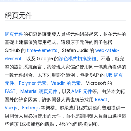
網頁元件
網頁元件
的初衷是讓開發人員將元件組裝起來，並在元件的
基礎上建構優質應用程式。這類原子元件的例子包括
GitHub 的
time-elements
、Stefan Judis 的
web-vitals-
element
，以及 Google 的
深色模式切換按鈕
。不過，就完
整的設計系統而言，我發現大家偏好使用同一供應商提供的
一致元件組合。以下列舉部分範例，包括 SAP 的
UI5 網頁
元件
、
Polymer 元素
、
Vaadin 的元素
、Microsoft 的
FAST
、
Material 網頁元件
，以及
AMP 元件
等。由於本文範
圍外的許多因素，許多開發人員也紛紛採用
React
、
Vue.js
、
Ember.js
等架構。超級應用程式供應商普遍提供一
組開發人員必須使用的元件，而不是讓開發人員自由選擇這
些選項 (或根據您的觀點，
強迫
他們選擇技術)。