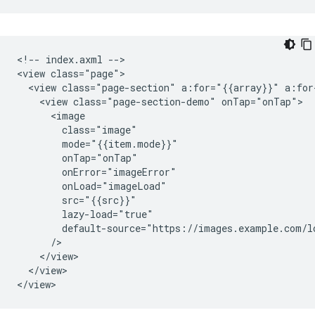
<!-- index.axml -->

<view class="page">

  <view class="page-section" a:for="{{array}}" a:for
    <view class="page-section-demo" onTap="onTap">

      <image

        class="image"

        mode="{{item.mode}}"

        onTap="onTap"

        onError="imageError"

        onLoad="imageLoad"

        src="{{src}}"

        lazy-load="true"

        default-source="https://images.example.com/lo
      />

    </view>

  </view>
