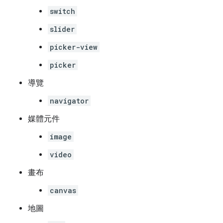
switch
slider
picker-view
picker
導覽
navigator
媒體元件
image
video
畫布
canvas
地圖