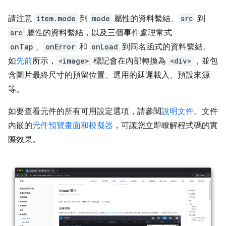
請注意
item.mode
到
mode
屬性的資料繫結、
src
到
src
屬性的資料繫結，以及三個事件處理常式
onTap
、
onError
和
onLoad
到同名函式的資料繫結。
如
先前
所示，
<image>
標記會在內部轉換為
<div>
，並包
含圖片最終尺寸的預留位置、選用的延遲載入、預設來源
等。
如要查看元件的所有可用設定選項，請參閱
說明文件
。文件
內嵌的
元件預覽畫面和模擬器
，可讓您立即瞭解程式碼的實
際效果。