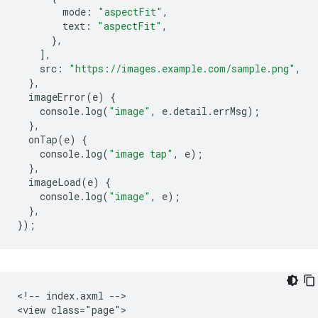
mode
:
"aspectFit"
,
text
:
"aspectFit"
,
},
],
src
:
"https://images.example.com/sample.png"
,
},
imageError
(
e
)
{
console
.
log
(
"image"
,
e
.
detail
.
errMsg
);
},
onTap
(
e
)
{
console
.
log
(
"image tap"
,
e
);
},
imageLoad
(
e
)
{
console
.
log
(
"image"
,
e
);
},
});
<!-- index.axml -->

<view class="page">
