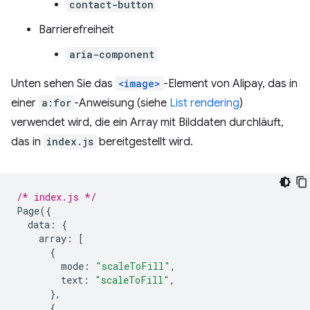
contact-button
Barrierefreiheit
aria-component
Unten sehen Sie das
<image>
-Element von Alipay, das in
einer
a:for
-Anweisung (siehe
List rendering
)
verwendet wird, die ein Array mit Bilddaten durchläuft,
das in
index.js
bereitgestellt wird.
/* index.js */
Page
({
data
:
{
array
:
[
{
mode
:
"scaleToFill"
,
text
:
"scaleToFill"
,
},
{