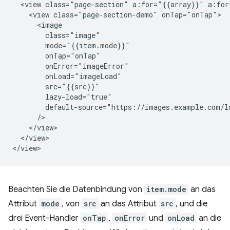
  <view class="page-section" a:for="{{array}}" a:for
    <view class="page-section-demo" onTap="onTap">

      <image

        class="image"

        mode="{{item.mode}}"

        onTap="onTap"

        onError="imageError"

        onLoad="imageLoad"

        src="{{src}}"

        lazy-load="true"

        default-source="https://images.example.com/lo
      />

    </view>

  </view>

Beachten Sie die Datenbindung von
item.mode
an das
Attribut
mode
, von
src
an das Attribut
src
, und die
drei Event-Handler
onTap
,
onError
und
onLoad
an die