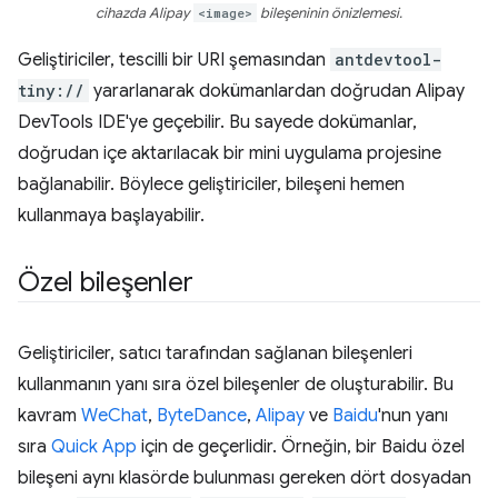
cihazda Alipay
<image>
bileşeninin önizlemesi.
Geliştiriciler, tescilli bir URI şemasından
antdevtool-
tiny://
yararlanarak dokümanlardan doğrudan Alipay
DevTools IDE'ye geçebilir. Bu sayede dokümanlar,
doğrudan içe aktarılacak bir mini uygulama projesine
bağlanabilir. Böylece geliştiriciler, bileşeni hemen
kullanmaya başlayabilir.
Özel bileşenler
Geliştiriciler, satıcı tarafından sağlanan bileşenleri
kullanmanın yanı sıra özel bileşenler de oluşturabilir. Bu
kavram
WeChat
,
ByteDance
,
Alipay
ve
Baidu
'nun yanı
sıra
Quick App
için de geçerlidir. Örneğin, bir Baidu özel
bileşeni aynı klasörde bulunması gereken dört dosyadan