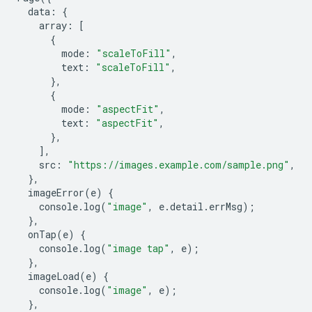
data
:
{
array
:
[
{
mode
:
"scaleToFill"
,
text
:
"scaleToFill"
,
},
{
mode
:
"aspectFit"
,
text
:
"aspectFit"
,
},
],
src
:
"https://images.example.com/sample.png"
,
},
imageError
(
e
)
{
console
.
log
(
"image"
,
e
.
detail
.
errMsg
);
},
onTap
(
e
)
{
console
.
log
(
"image tap"
,
e
);
},
imageLoad
(
e
)
{
console
.
log
(
"image"
,
e
);
},