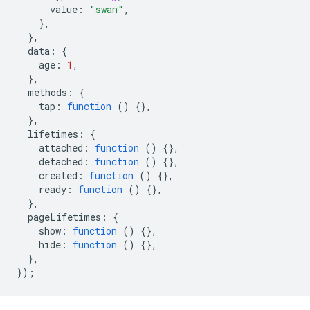
value
:
"swan"
,
},
},
data
:
{
age
:
1
,
},
methods
:
{
tap
:
function
()
{},
},
lifetimes
:
{
attached
:
function
()
{},
detached
:
function
()
{},
created
:
function
()
{},
ready
:
function
()
{},
},
pageLifetimes
:
{
show
:
function
()
{},
hide
:
function
()
{},
},
});