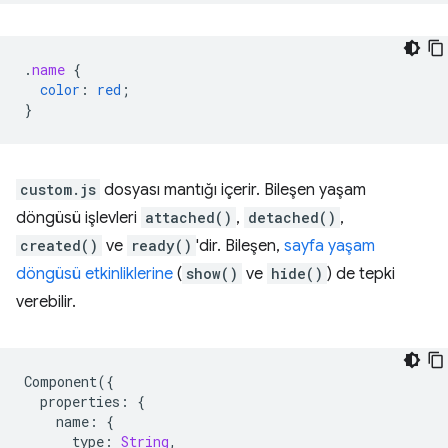
.
name
{
color
:
red
;
}
custom.js
dosyası mantığı içerir. Bileşen yaşam
döngüsü işlevleri
attached()
,
detached()
,
created()
ve
ready()
'dir. Bileşen,
sayfa yaşam
döngüsü etkinliklerine
(
show()
ve
hide()
) de tepki
verebilir.
Component
({
properties
:
{
name
:
{
type
:
String
,