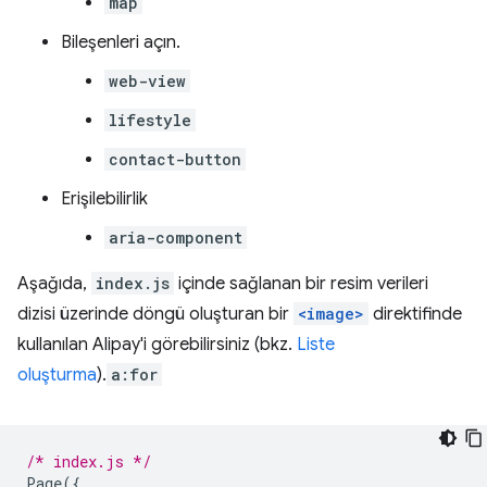
map
Bileşenleri açın.
web-view
lifestyle
contact-button
Erişilebilirlik
aria-component
Aşağıda,
index.js
içinde sağlanan bir resim verileri
dizisi üzerinde döngü oluşturan bir
<image>
direktifinde
kullanılan Alipay'i görebilirsiniz (bkz.
Liste
oluşturma
).
a:for
/* index.js */
Page
({