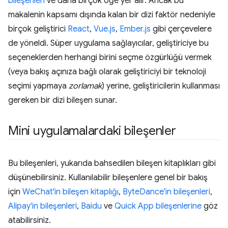
bileşenleri
ve daha birçok öğe yer alır. Ancak bu
makalenin kapsamı dışında kalan bir dizi faktör nedeniyle
birçok geliştirici
React
,
Vue.js
,
Ember.js
gibi çerçevelere
de yöneldi. Süper uygulama sağlayıcılar, geliştiriciye bu
seçeneklerden herhangi birini seçme özgürlüğü vermek
(veya bakış açınıza bağlı olarak geliştiriciyi bir teknoloji
seçimi yapmaya
zorlamak
) yerine, geliştiricilerin kullanması
gereken bir dizi bileşen sunar.
Mini uygulamalardaki bileşenler
Bu bileşenleri, yukarıda bahsedilen bileşen kitaplıkları gibi
düşünebilirsiniz. Kullanılabilir bileşenlere genel bir bakış
için
WeChat'in bileşen kitaplığı
,
ByteDance'in bileşenleri
,
Alipay'in bileşenleri
,
Baidu
ve
Quick App bileşenlerine
göz
atabilirsiniz.