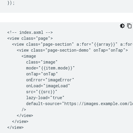
});
<!-- index.axml -->

<view class="page">

  <view class="page-section" a:for="{{array}}" a:for
    <view class="page-section-demo" onTap="onTap">

      <image

        class="image"

        mode="{{item.mode}}"

        onTap="onTap"

        onError="imageError"

        onLoad="imageLoad"

        src="{{src}}"

        lazy-load="true"

        default-source="https://images.example.com/lo
      />

    </view>

  </view>
