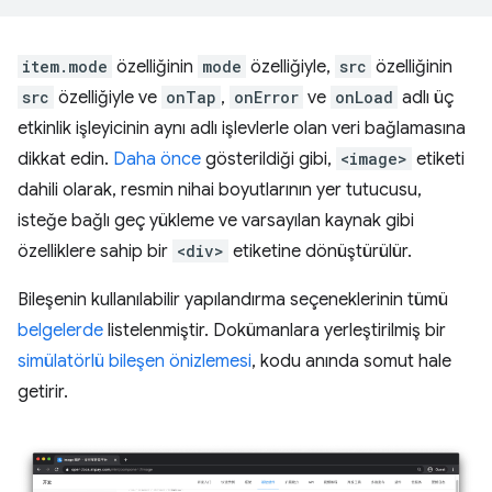
item.mode
özelliğinin
mode
özelliğiyle,
src
özelliğinin
src
özelliğiyle ve
onTap
,
onError
ve
onLoad
adlı üç
etkinlik işleyicinin aynı adlı işlevlerle olan veri bağlamasına
dikkat edin.
Daha önce
gösterildiği gibi,
<image>
etiketi
dahili olarak, resmin nihai boyutlarının yer tutucusu,
isteğe bağlı geç yükleme ve varsayılan kaynak gibi
özelliklere sahip bir
<div>
etiketine dönüştürülür.
Bileşenin kullanılabilir yapılandırma seçeneklerinin tümü
belgelerde
listelenmiştir. Dokümanlara yerleştirilmiş bir
simülatörlü bileşen önizlemesi
, kodu anında somut hale
getirir.