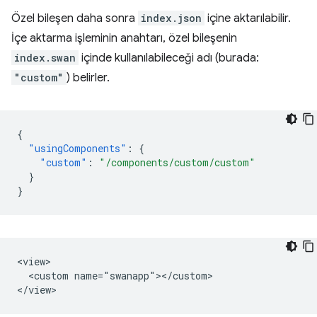
Özel bileşen daha sonra
index.json
içine aktarılabilir.
İçe aktarma işleminin anahtarı, özel bileşenin
index.swan
içinde kullanılabileceği adı (burada:
"custom"
) belirler.
{
"usingComponents"
:
{
"custom"
:
"/components/custom/custom"
}
}
<view>

  <custom name="swanapp"></custom>
