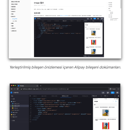
Yerleştirilmiş bileşen önizlemesi içeren Alipay bileşeni dokümanları.