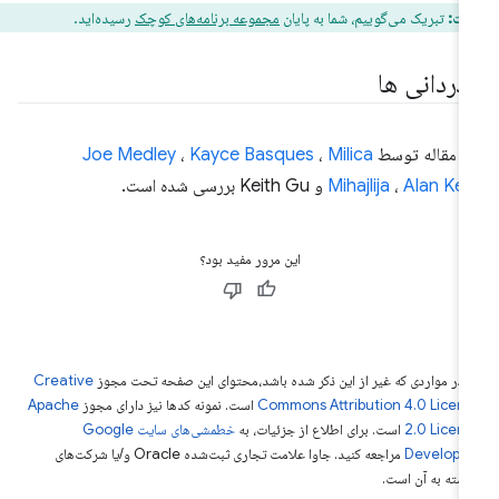
یت:
تبریک می‌گوییم، شما به پایان
مجموعه برنامه‌های کوچک
رسیده‌اید.
دردانی ها
ن مقاله توسط
Milica
،
Kayce Basques
،
Joe Medley
Alan Ke
،
Mihajlija
و Keith Gu بررسی شده است.
این مرور مفید بود؟
 در مواردی که غیر از این ذکر شده باشد،‌محتوای این صفحه تحت مجوز
Creative
Commons Attribution 4.0 Licen
است. نمونه کدها نیز دارای مجوز
Apache
2.0 Licen
است. برای اطلاع از جزئیات، به
خطمشی‌های سایت Google
Develope‏
مراجعه کنید. جاوا علامت تجاری ثبت‌شده Oracle و/یا شرکت‌های
بسته به آن است.