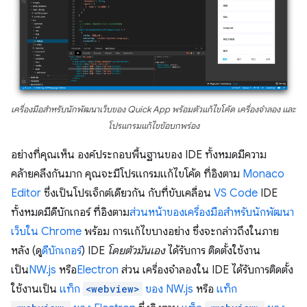
เครื่องมือสำหรับนักพัฒนาเว็บของ Quick App พร้อมตัวแก้ไขโค้ด เครื่องจำลอง และ
โปรแกรมแก้ไขข้อบกพร่อง
อย่างที่คุณเห็น องค์ประกอบพื้นฐานของ IDE ทั้งหมดมีความ
คล้ายคลึงกันมาก คุณจะมีโปรแกรมแก้ไขโค้ด ที่อิงตาม
Monaco
Editor
ซึ่งเป็นโปรเจ็กต์เดียวกัน กับที่ขับเคลื่อน
VS Code
IDE
ทั้งหมดมีดีบักเกอร์ ที่อิงตาม
ส่วนหน้าของเครื่องมือสำหรับนักพัฒนา
เว็บใน Chrome
พร้อม การแก้ไขบางอย่าง ซึ่งจะกล่าวถึงในภาย
หลัง (ดู
ดีบักเกอร์
) IDE
โดยตัวมันเอง
ได้รับการ ติดตั้งใช้งาน
เป็น
NW.js
หรือ
Electron
ส่วน เครื่องจำลองใน IDE ได้รับการติดตั้ง
ใช้งานเป็น
แท็ก
<webview>
ของ NW.js
หรือ
แท็ก