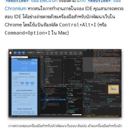
<webview>
ของ Electron
ซึ่งอิงตาม
แท็ก
<webview>
ของ
Chromium
หากสนใจการทำงานภายในของ IDE คุณสามารถตรวจ
สอบ IDE ได้อย่างง่ายดายด้วยเครื่องมือสำหรับนักพัฒนาเว็บใน
Chrome โดยใช้แป้นพิมพ์ลัด
Control
+
Alt
+
I
(หรือ
Command
+
Option
+
I
ใน Mac)
การตรวจสอบเครื่องมือสำหรับนักพัฒนาเว็บของ Baidu ด้วยเครื่องมือสำหรับนัก