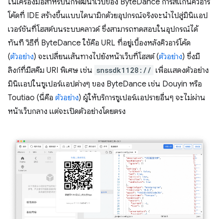
ในเครื่องมือสำหรับนักพัฒนาเว็บของ ByteDance การสแกนคิวอาร์
โค้ดที่ IDE สร้างขึ้นแบบไดนามิกด้วยอุปกรณ์จริงจะนำไปสู่มินิแอป
เวอร์ชันที่โฮสต์บนระบบคลาวด์ ซึ่งสามารถทดสอบในอุปกรณ์ได้
ทันที วิธีที่ ByteDance ใช้คือ URL ที่อยู่เบื้องหลังคิวอาร์โค้ด
(
ตัวอย่าง
) จะเปลี่ยนเส้นทางไปยังหน้าเว็บที่โฮสต์ (
ตัวอย่าง
) ซึ่งมี
ลิงก์ที่มีสคีม URI พิเศษ เช่น
snssdk1128://
เพื่อแสดงตัวอย่าง
มินิแอปในซูเปอร์แอปต่างๆ ของ ByteDance เช่น Douyin หรือ
Toutiao (นี่คือ
ตัวอย่าง
) ผู้ให้บริการซูเปอร์แอปรายอื่นๆ จะไม่ผ่าน
หน้าเว็บกลาง แต่จะเปิดตัวอย่างโดยตรง