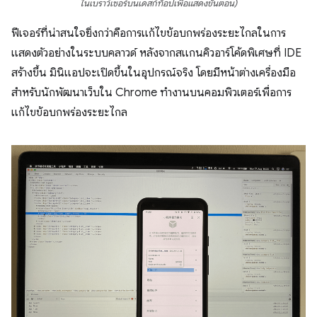
ในเบราว์เซอร์บนเดสก์ท็อปเพื่อแสดงขั้นตอน)
ฟีเจอร์ที่น่าสนใจยิ่งกว่าคือการแก้ไขข้อบกพร่องระยะไกลในการ
แสดงตัวอย่างในระบบคลาวด์ หลังจากสแกนคิวอาร์โค้ดพิเศษที่ IDE
สร้างขึ้น มินิแอปจะเปิดขึ้นในอุปกรณ์จริง โดยมีหน้าต่างเครื่องมือ
สำหรับนักพัฒนาเว็บใน Chrome ทำงานบนคอมพิวเตอร์เพื่อการ
แก้ไขข้อบกพร่องระยะไกล