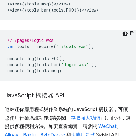
<view>{{tools.msg}}</view>

// /pages/logic.wxs
var
tools
=
require
(
"./tools.wxs"
);
console
.
log
(
tools
.
FOO
);
console
.
log
(
tools
.
bar
(
"logic.wxs"
));
console
.
log
(
tools
.
msg
);
Java
Script 橋接器 API
連結迷你應用程式與作業系統的 JavaScript 橋接器，可讓
您使用作業系統功能 (請參閱「
存取強大功能
」)。此外，還
提供多種便利方法。如要查看總覽，請參閱
WeChat
、
Alipay
、
Baidu
、
ByteDance
和
快應用程式
的不同 API。