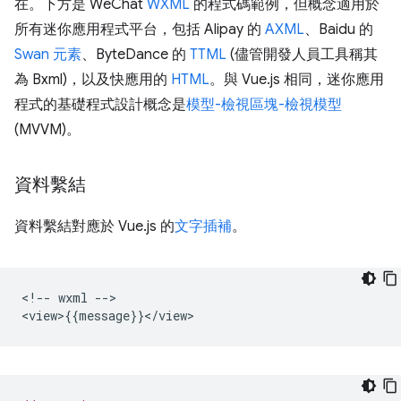
在。下方是 WeChat
WXML
的程式碼範例，但概念適用於
所有迷你應用程式平台，包括 Alipay 的
AXML
、Baidu 的
Swan 元素
、ByteDance 的
TTML
(儘管開發人員工具稱其
為 Bxml)，以及快應用的
HTML
。與 Vue.js 相同，迷你應用
程式的基礎程式設計概念是
模型-檢視區塊-檢視模型
(MVVM)。
資料繫結
資料繫結對應於 Vue.js 的
文字插補
。
<!-- wxml -->
