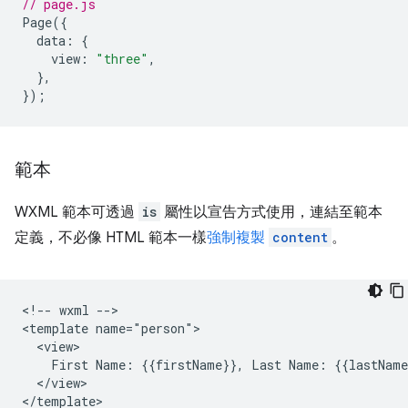
// page.js
Page
({
data
:
{
view
:
"three"
,
},
});
範本
WXML 範本可透過
is
屬性以宣告方式使用，連結至範本
定義，不必像 HTML 範本一樣
強制複製
content
。
<!-- wxml -->

<template name="person">

  <view>

    First Name: {{firstName}}, Last Name: {{lastName}
  </view>
