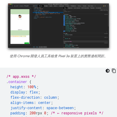
使用 Chrome 開發人員工具檢查 Pixel 3a 裝置上的實際邊框間距。
/* app.wxss */
.
container
{
height
:
100
%
;
display
:
flex
;
flex-direction
:
column
;
align-items
:
center
;
justify-content
:
space-between
;
padding
:
200
rpx
0
;
/* ← responsive pixels */