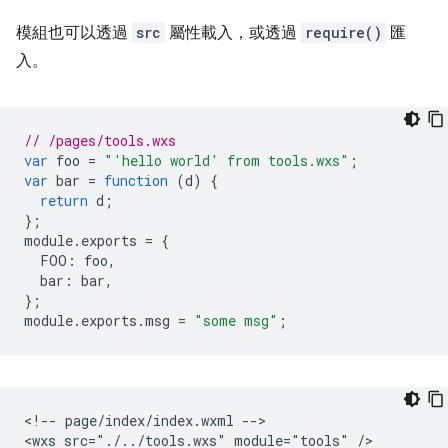
模組也可以透過
src
屬性載入，或透過
require()
匯
入。
// /pages/tools.wxs
var
foo
=
"'hello world' from tools.wxs"
;
var
bar
=
function
(
d
)
{
return
d
;
};
module
.
exports
=
{
FOO
:
foo
,
bar
:
bar
,
};
module
.
exports
.
msg
=
"some msg"
;
<!-- page/index/index.wxml -->

<wxs src="./../tools.wxs" module="tools" />
