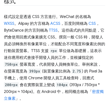
樣式
樣式設定是透過 CSS 方言進行。WeChat 的名稱為
WXSS
。Alipay 的方言稱為
ACSS
，百度則簡稱為
CSS
，
ByteDance 的方言則稱為
TTSS
。這些函式的共同點是，它
們會使用回應式像素擴充 CSS。撰寫一般 CSS 時，開發人
員必須轉換所有像素單位，才能配合不同寬度和像素比例的
行動裝置螢幕。TTSS 支援
rpx
單位做為基礎層，這表示
迷你應用程式會接手開發人員的工作，並根據指定的
750rpx
螢幕寬度，代表開發人員轉換單位。舉例來說，
在螢幕寬度為
393px
(裝置像素比例為
2.75
) 的 Pixel 3a
手機上，使用 Chrome 開發人員工具檢查時，回應式
200rpx
會在實際裝置上變成
104px
(393px / 750rpx *
200rpx ≈ 104px)。在 Android 中，相同概念稱為「
密度獨
立像素
」。