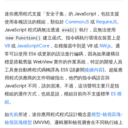
迷你應用程式支援「安全子集」的 JavaScript，包括支援
使用各種語法的模組，類似於
CommonJS
或
RequireJS
。
JavaScript 程式碼無法透過
eval()
執行，且無法使用
new Function()
建立函式。指令碼執行環境在裝置上是
V8
或
JavaScriptCore
，在模擬器中則是 V8 或
NW.js
。通
常可以使用 ES6 或更新的語法進行編碼，因為如果建構目
標是搭載舊版 WebView 實作的作業系統，特定的開發人員
工具會自動將程式碼轉譯為 ES5 (請參閱
後續內容
)。超級應
用程式供應商的文件明確指出，他們的指令碼語言與
JavaScript 不同，請勿混淆。不過，這項聲明主要只是指
模組的運作方式，也就是說，模組目前尚不支援標準
ES 模
組
。
如
先前
所述，迷你應用程式程式設計概念是
模型-檢視區塊-
檢視區塊模型
(MVVM)。邏輯層和檢視層會在不同執行緒上