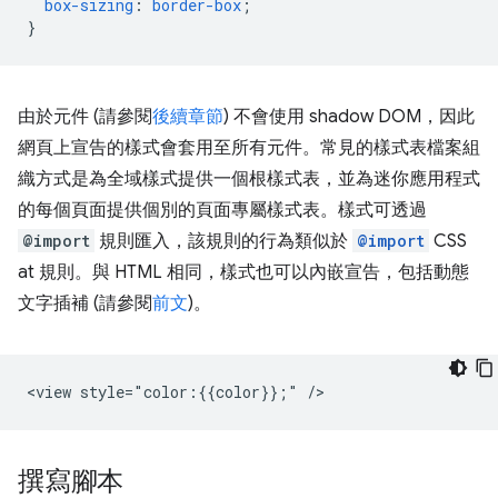
box-sizing
:
border-box
;
}
由於元件 (請參閱
後續章節
) 不會使用 shadow DOM，因此
網頁上宣告的樣式會套用至所有元件。常見的樣式表檔案組
織方式是為全域樣式提供一個根樣式表，並為迷你應用程式
的每個頁面提供個別的頁面專屬樣式表。樣式可透過
@import
規則匯入，該規則的行為類似於
@import
CSS
at 規則。與 HTML 相同，樣式也可以內嵌宣告，包括動態
文字插補 (請參閱
前文
)。
撰寫腳本