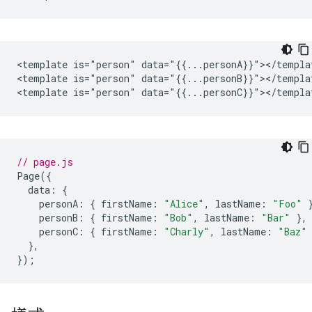
<template is="person" data="{{...personA}}"></templat
<template is="person" data="{{...personB}}"></templat
// page.js
Page
({
data
:
{
personA
:
{
firstName
:
"Alice"
,
lastName
:
"Foo"
personB
:
{
firstName
:
"Bob"
,
lastName
:
"Bar"
},
personC
:
{
firstName
:
"Charly"
,
lastName
:
"Baz"
},
});