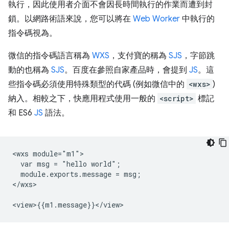
執行，因此使用者介面不會因長時間執行的作業而遭到封
鎖。以網路術語來說，您可以將在
Web Worker
中執行的
指令碼視為。
微信的指令碼語言稱為
WXS
，支付寶的稱為
SJS
，字節跳
動的也稱為
SJS
。百度在參照自家產品時，會提到
JS
。這
些指令碼必須使用特殊類型的代碼 (例如微信中的
<wxs>
)
納入。相較之下，快應用程式使用一般的
<script>
標記
和 ES6
JS
語法。
<wxs module="m1">

  var msg = "hello world";

  module.exports.message = msg;

</wxs>
