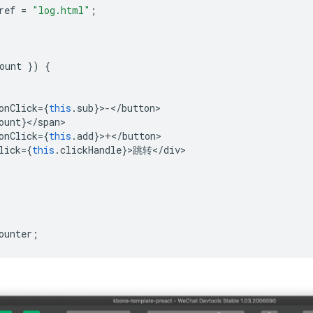
ref
=
"log.html"
;
ount
})
{
onClick
=
{
this
.
sub
}
>
-
<
/button
ount
}
<
/
span
onClick
=
{
this
.
add
}
>
+
<
/button
lick
=
{
this
.
clickHandle
}
>
跳转
<
/
div
ounter
;