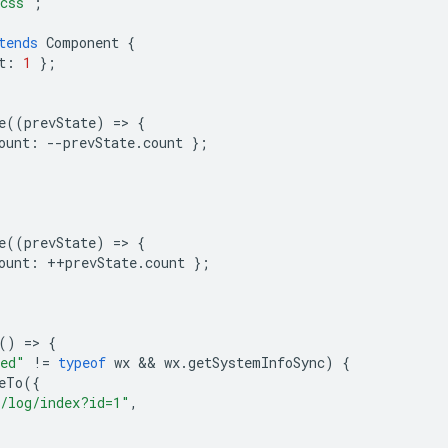
.css"
;
tends
Component
{
t
:
1
};
e
((
prevState
)
=
>
{
ount
:
--
prevState
.
count
};
e
((
prevState
)
=
>
{
ount
:
++
prevState
.
count
};
()
=
>
{
ned"
!=
typeof
wx
 && 
wx
.
getSystemInfoSync
)
{
eTo
({
/log/index?id=1"
,