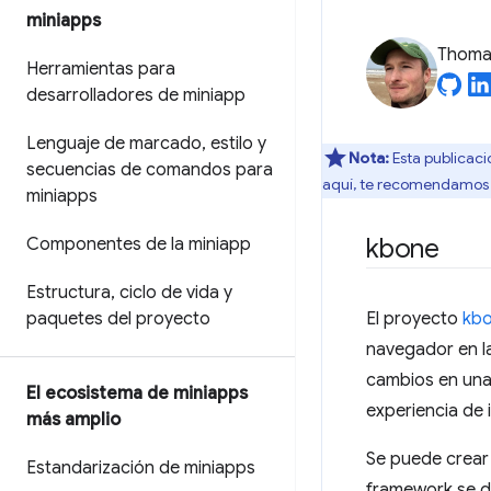
miniapps
Thomas
Herramientas para
desarrolladores de miniapp
Lenguaje de marcado
,
estilo y
Nota:
Esta publicaci
secuencias de comandos para
aquí, te recomendamos 
miniapps
kbone
Componentes de la miniapp
Estructura
,
ciclo de vida y
paquetes del proyecto
El proyecto
kb
navegador en l
cambios en una m
El ecosistema de miniapps
experiencia de
más amplio
Se puede crear
Estandarización de miniapps
framework se de