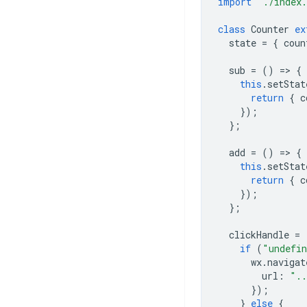
import
"./index
class
Counter
ex
state
=
{
coun
sub
=
()
=
>
{
this
.
setStat
return
{
c
});
};
add
=
()
=
>
{
this
.
setStat
return
{
c
});
};
clickHandle
=
if
(
"undefi
wx
.
navigat
url
:
"..
});
}
else
{