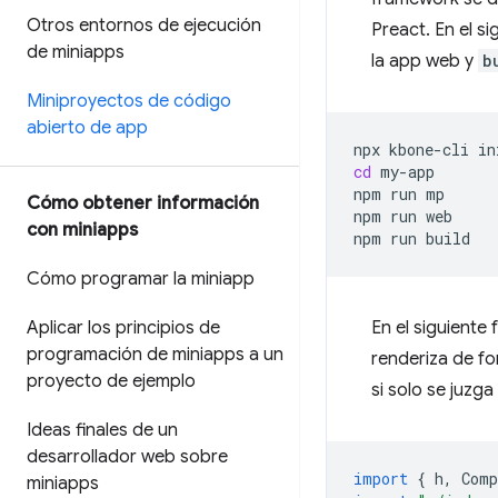
Otros entornos de ejecución
Preact. En el 
de miniapps
la app web y
b
Miniproyectos de código
abierto de app
npx
kbone-cli
in
cd
my-app

npm
run
mp

Cómo obtener información
npm
run
web

con miniapps
npm
run
Cómo programar la miniapp
Aplicar los principios de
En el siguient
programación de miniapps a un
renderiza de fo
proyecto de ejemplo
si solo se juzg
Ideas finales de un
desarrollador web sobre
import
{
h
,
Comp
miniapps