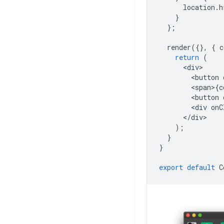
location
.
h
}
};
render
({},
{
c
return
(
<
div
<
button
<
span
>
{
c
<
button
<
div
onC
<
/
div
);
}
}
export
default
C