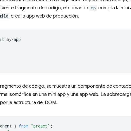
siguiente fragmento de código, el comando
mp
compila la min
uild
crea la app web de producción.
it
e fragmento de código, se muestra un componente de contado
rma isomórfica en una mini app y una app web. La sobrecarga d
a por la estructura del DOM.
onent
}
from
"preact"
;