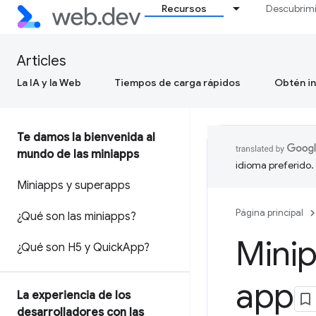
Recursos
Descubrim
Articles
La IA y la Web
Tiempos de carga rápidos
Obtén in
Te damos la bienvenida al
mundo de las miniapps
idioma preferido.
Miniapps y superapps
Página principal
¿Qué son las miniapps?
Minip
¿Qué son H5 y Quick
App?
app
La experiencia de los
desarrolladores con las