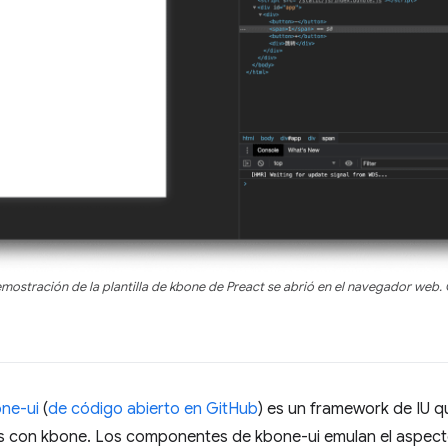
mostración de la plantilla de kbone de Preact se abrió en el navegador web.
ne-ui
(
de código abierto en GitHub
) es un framework de IU que
js con kbone. Los componentes de kbone-ui emulan el aspect