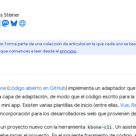
 Steiner
ón forma parte de una colección de artículos en la que cada uno se basa
que comiences a leer desde el
principio
.
one
(
código abierto en GitHub
) implementa un adaptador que
a capa de adaptación, de modo que el código escrito para la
ini app. Existen varias plantillas de inicio (entre ellas,
Vue
,
R
 incorporación para los desarrolladores web que provienen d
 un proyecto nuevo con la herramienta
kbone-cli
. Un asist
be iniciar el proyecto. En el siguiente fragmento de código,