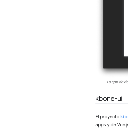
La app de de
kbone-ui
El proyecto
kbo
apps y de Vue.