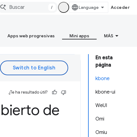
/
Acceder
Apps web progresivas
Mini apps
MÁS
En esta
página
kbone
kbone-ui
¿Te ha resultado útil?
bierto de
WeUI
Omi
Omiu