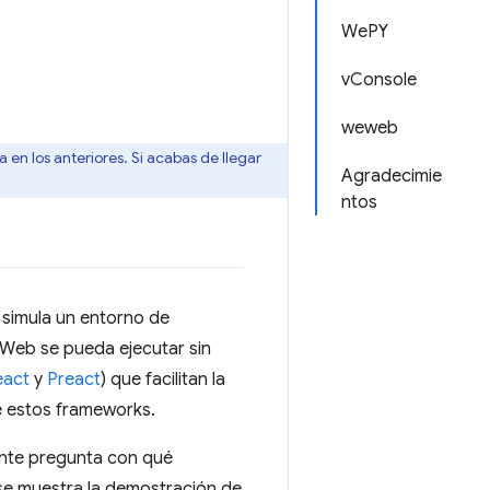
WePY
vConsole
weweb
 en los anteriores. Si acabas de llegar
Agradecimie
ntos
 simula un entorno de
 Web se pueda ejecutar sin
eact
y
Preact
) que facilitan la
e estos frameworks.
ente pregunta con qué
 se muestra la demostración de