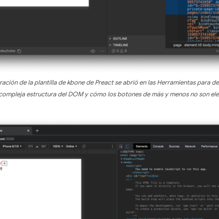
ación de la plantilla de kbone de Preact se abrió en las Herramientas para 
compleja estructura del DOM y cómo los botones de más y menos no son e