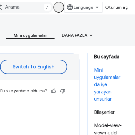
/
Oturum aç
Mini uygulamalar
DAHA FAZLA
Bu sayfada
Mini
uygulamalar
da işe
Bu size yardımcı oldu mu?
yarayan
unsurlar
Bileşenler
Model-view-
viewmodel