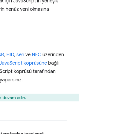
 için JavaScript'in yerleşik
erin henüz yeni olmasına
SB
,
HID
,
seri
ve
NFC
üzerinden
JavaScript köprüsüne
bağlı
aScript köprüsü tarafından
yaparsınız.
a devam edin.