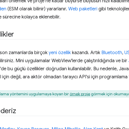
ları önlemek ve proje ne kadar büyürse büyüsün hızlı kalabilmek
den
(ESM olarak bilinir) yararlanır.
Web paketleri
gibi teknolojil
sürecine kolayca eklenebilir.
ikler
son zamanlarda birçok
yeni özellik
kazandı. Artık
Bluetooth
,
U
lirsiniz. Mini uygulamalar WebView'lerde çalıştırıldığında ve bir
e bu güçlü özellikler doğrudan kullanılabilir. Bu nedenle, Jav
 için değil, ara aktör olmadan tarayıcı API'si için programlama 
lama yöntemini uygulamaya koyan bir
örnek proje
görmek için okumay
deriz