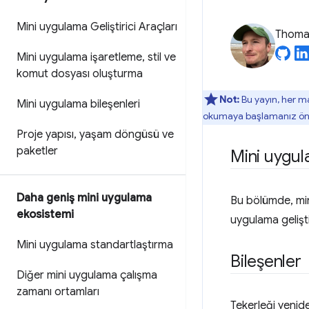
Mini uygulama Geliştirici Araçları
Thomas
Mini uygulama işaretleme
,
stil ve
komut dosyası oluşturma
Not:
Bu yayın, her m
Mini uygulama bileşenleri
okumaya başlamanız öner
Proje yapısı
,
yaşam döngüsü ve
paketler
Mini uygul
Daha geniş mini uygulama
Bu bölümde, min
ekosistemi
uygulama gelişt
Mini uygulama standartlaştırma
Bileşenler
Diğer mini uygulama çalışma
zamanı ortamları
Tekerleği yenide