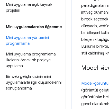
Mini uygulama açık kaynak
paradigmalarını
projeleri
ihtiyaç duymanız
birçok seçenek 
dünyada, web'dek
Mini uygulamalardan öğrenme
bir bileşeni kull
Mini uygulama yöntemini
bileşen kitaplığ
programlama
Bununla birlikte
stili kaldırılmış 
Mini uygulama programlama
ilkelerini örnek bir projeye
uygulama
Model-vi
Bir web geliştiricisinin mini
uygulamalarla ilgili düşüncelerini
Model-görüntü
sonuçlandırma
(görüntü) gelişt
görüntünün belir
genel olarak min