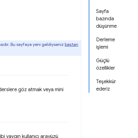
Sayfa
bazında
düşünme
Derleme
sıdır. Bu sayfaya yeni geldiyseniz
baştan
işlemi
Güçlü
özellikler
Teşekkür
ederiz
 derslere göz atmak veya mini
ibi yaygın kullanıcı arayüzü