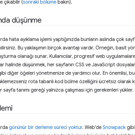
e çıkabilir (
sonraki bölüme
bakın).
ında düşünme
rda hata ayıklama işlemi yaptığınızda bunların aslında çok say
irsiniz. Bu yaklaşımın birçok avantajı vardır. Örneğin, basit y
luşturma olanağı sunar. Kullanıcılar, progresif web uygulamalar
lar halinde düşünmek, her sayfanın CSS ve JavaScript dosyaları 
ibi diğer öğeleri yönetmenize de yardımcı olur. En önemlisi, bu
klemezseniz rota tabanlı kod bölme özelliğini ücretsiz olarak ku
sayfa tanımı gereği yalnızca çalışması için gerekenleri yükler.
lemi
arda
görünür bir derleme süreci yoktur
. Web'de
Snowpack
gibi