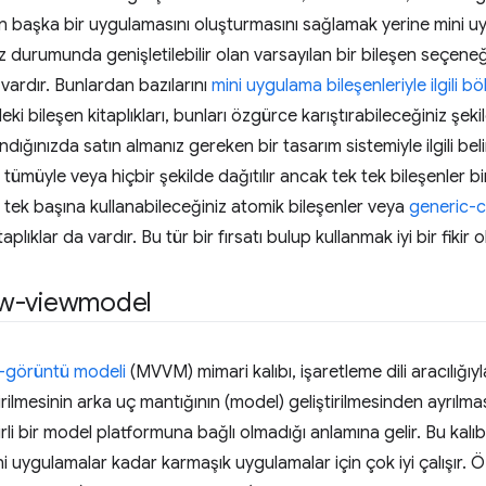
n başka bir uygulamasını oluşturmasını sağlamak yerine mini u
 durumunda genişletilebilir olan varsayılan bir bileşen seçeneğ
vardır. Bunlardan bazılarını
mini uygulama bileşenleriyle ilgili 
i bileşen kitaplıkları, bunları özgürce karıştırabileceğiniz şek
andığınızda satın almanız gereken bir tasarım sistemiyle ilgili belir
ı, tümüyle veya hiçbir şekilde dağıtılır ancak tek tek bileşenler
, tek başına kullanabileceğiniz atomik bileşenler veya
generic-
kitaplıklar da vardır. Bu tür bir fırsatı bulup kullanmak iyi bir fikir ol
ew-viewmodel
-görüntü modeli
(MVVM) mimari kalıbı, işaretleme dili aracılığıy
irilmesinin arka uç mantığının (model) geliştirilmesinden ayrılması
li bir model platformuna bağlı olmadığı anlamına gelir. Bu kalı
i uygulamalar kadar karmaşık uygulamalar için çok iyi çalışır. Ö