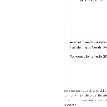
Bu makale,
Joe
Aksi belirtilmediği sürece
lisanslanmıştır. Ayrıntılı bil
Son güncelleme tarihi: 2
Tüm kullanıcılarınız için farklı tarayıcılarda çalışan güzel, erişilebilir,
güvenli web siteleri oluşturmanıza yardımcı olmak istiyoruz. Bu si
ekibinin üyeleri ve dışarıdan uzmanlar tarafından yazılan bu yolcu
yardımcı olacak içerikler için ana sayfamızdır.