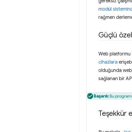
gereksiz çalışma
modül sistemin
rağmen derleme 
Güçlü özell
Web platformu 
cihazlara
erişebi
olduğunda web'd
sağlanan bir API
Başarılı:
Bu program
Teşekkür e