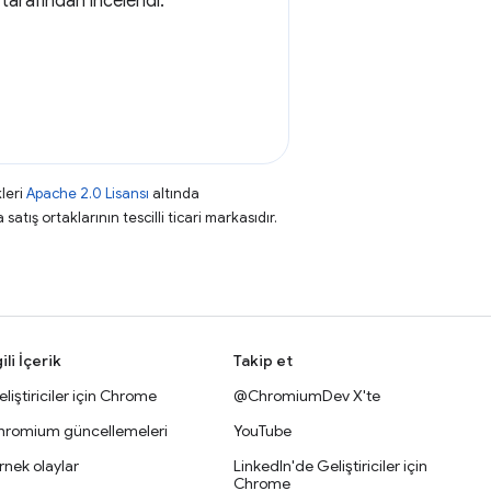
tarafından incelendi.
leri
Apache 2.0 Lisansı
altında
atış ortaklarının tescilli ticari markasıdır.
gili İçerik
Takip et
liştiriciler için Chrome
@ChromiumDev X'te
hromium güncellemeleri
YouTube
nek olaylar
LinkedIn'de Geliştiriciler için
Chrome