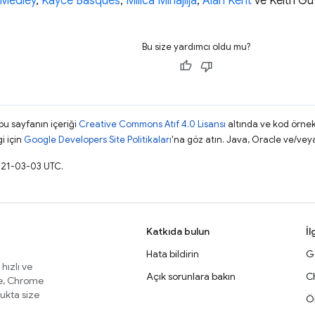
 Medley
,
Kayce Basques
,
Milica Mihajlija
,
Alan Kent
ve Keith Gu 
Bu size yardımcı oldu mu?
 bu sayfanın içeriği
Creative Commons Atıf 4.0 Lisansı
altında ve kod örnek
gi için
Google Developers Site Politikaları
'na göz atın. Java, Oracle ve/veya s
021-03-03 UTC.
Katkıda bulun
İl
Hata bildirin
Ge
 hızlı ve
Açık sorunlara bakın
C
te, Chrome
lukta size
Ör