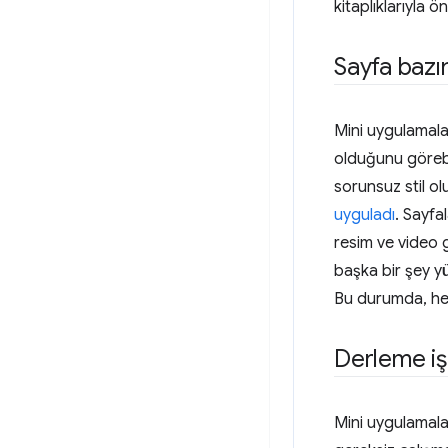
kitaplıklarıyla ön
Sayfa baz
Mini uygulamala
olduğunu görebil
sorunsuz stil o
uyguladı
. Sayfa
resim ve video g
başka bir şey yü
Bu durumda, her 
Derleme iş
Mini uygulamal