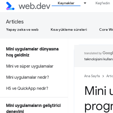
Kaynaklar
Keşfedin
Articles
Yapay zeka ve web
Kısa yükleme süreleri
Core We
Mini uygulamalar dünyasına
hoş geldiniz
teknolojisini kullan
Mini ve süper uygulamalar
Ana Sayfa
Arti
Mini uygulamalar nedir?
Mini 
H5 ve Quick
App nedir?
prog
Mini uygulamaların geliştirici
deneyimi