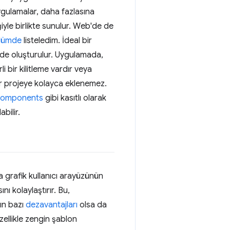
ygulamalar, daha fazlasına
iyle birlikte sunulur. Web'de de
bölümde
listeledim. İdeal bir
ilde oluşturulur. Uygulamada,
li bir kilitleme vardır veya
 bir projeye kolayca eklenemez.
components
gibi kasıtlı olarak
abilir.
la grafik kullanıcı arayüzünün
nı kolaylaştırır. Bu,
bın bazı
dezavantajları
olsa da
zellikle zengin şablon