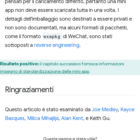
pensati per il caricamento differito, pertanto una mini
app non deve essere scaricata tutta in una volta. I
dettagli dell'imballaggio sono destinati a essere privati e
non sono documentati, ma alcuni formati di pacchetti,
come il formato
wxapkg
di WeChat, sono stati
sottoposti a
reverse engineering
.
Risultato positivo:
il capitolo successivo fornisce informazioni
impegno di standardizzazione delle mini app
.
Ringraziamenti
Questo articolo è stato esaminato da
Joe Medley
,
Kayce
Basques
,
Milica Mihajlija
,
Alan Kent
, e Keith Gu.
Questa pagina è stata utile?