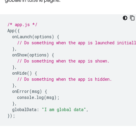
globale in tutte le pagine.
/* app.js */
App
({
onLaunch
(
options
)
{
// Do something when the app is launched initial
},
onShow
(
options
)
{
// Do something when the app is shown.
},
onHide
()
{
// Do something when the app is hidden.
},
onError
(
msg
)
{
console
.
log
(
msg
);
},
globalData
:
"I am global data"
,
});