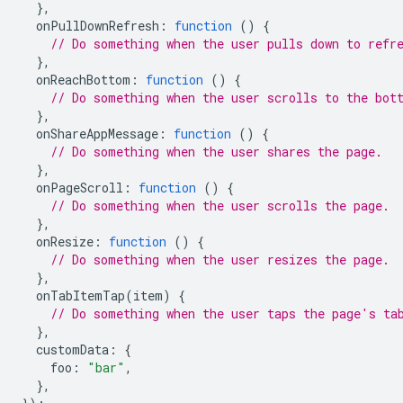
},
onPullDownRefresh
:
function
()
{
// Do something when the user pulls down to refr
},
onReachBottom
:
function
()
{
// Do something when the user scrolls to the bot
},
onShareAppMessage
:
function
()
{
// Do something when the user shares the page.
},
onPageScroll
:
function
()
{
// Do something when the user scrolls the page.
},
onResize
:
function
()
{
// Do something when the user resizes the page.
},
onTabItemTap
(
item
)
{
// Do something when the user taps the page's ta
},
customData
:
{
foo
:
"bar"
,
},