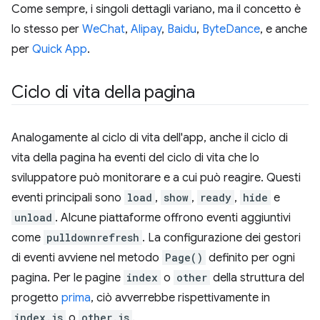
Come sempre, i singoli dettagli variano, ma il concetto è
lo stesso per
WeChat
,
Alipay
,
Baidu
,
ByteDance
, e anche
per
Quick App
.
Ciclo di vita della pagina
Analogamente al ciclo di vita dell'app, anche il ciclo di
vita della pagina ha eventi del ciclo di vita che lo
sviluppatore può monitorare e a cui può reagire. Questi
eventi principali sono
load
,
show
,
ready
,
hide
e
unload
. Alcune piattaforme offrono eventi aggiuntivi
come
pulldownrefresh
. La configurazione dei gestori
di eventi avviene nel metodo
Page()
definito per ogni
pagina. Per le pagine
index
o
other
della struttura del
progetto
prima
, ciò avverrebbe rispettivamente in
index.js
o
other.js
.