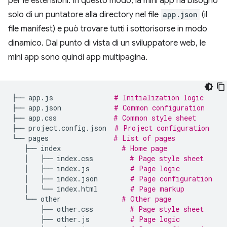
per le estensioni. In questo modo, la mini app ha bisogno
solo di un puntatore alla directory nel file
app.json
(il
file manifest) e può trovare tutti i sottorisorse in modo
dinamico. Dal punto di vista di un sviluppatore web, le
mini app sono quindi app multipagina.
├──
app.js
# Initialization logic
├──
app.json
# Common configuration
├──
app.css
# Common style sheet
├──
project.config.json
# Project configuration
└──
pages
# List of pages
├──
index
# Home page
│
├──
index.css
# Page style sheet
│
├──
index.js
# Page logic
│
├──
index.json
# Page configuration
│
└──
index.html
# Page markup
└──
other
# Other page
├──
other.css
# Page style sheet
├──
other.js
# Page logic