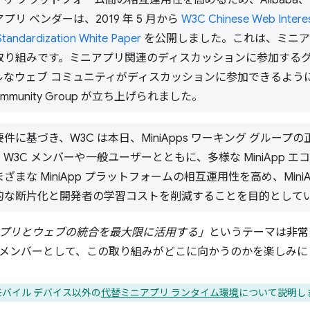
 プラットフォーム間の相互運用性を高めるため、Alibaba、Baidu
リ ベンダーは、2019 年 5 月から
W3C Chinese Web Intere
Standardization White Paper
を公開しました。これは、ミニア
取り組みです。ミニアプリ関連のディスカッションに参加する
ウェブ コミュニティがディスカッションに参加できるように、TPAC 
 Community Group が立ち上げられました。
件に基づき、W3C は本日、MiniApps ワーキング グルー
W3C メンバーや一般ユーザーとともに、多様な MiniApp 
ざまな MiniApp プラットフォームの相互運用性を高め、Mini
的な断片化と開発者の学習コストを削減することを目的として
プリとウェブの統合を最大限に活用する」
というテーマは非常
メンバーとして、この取り組みがどこに向かうのかを楽しみに
バイル デバイス以外の
代替ミニアプリ ランタイム環境
について説明し