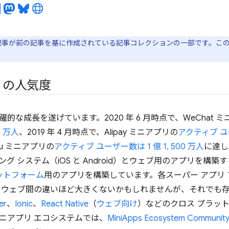
記事が前の記事を基に作成されている記事コレクションの一部です。こ
リの人気度
的な成長を遂げています。2020 年 6 月時点で、WeChat 
0 万人
、2019 年 4 月時点で、Alipay ミニアプリの
アクティブ ユー
du ミニアプリの
アクティブ ユーザー数は 1 億 1, 500 万人
に達し
グ システム（iOS と Android）とウェブ用のアプリを構築
ラットフォーム
用のアプリを構築しています。各スーパー アプリ
iOS、ウェブ間の違いほど大きくないかもしれませんが、それでも存在し
er
、
Ionic
、
React Native
（
ウェブ向け
）などのクロス プラッ
ニアプリ エコシステムでは、
MiniApps Ecosystem Communit