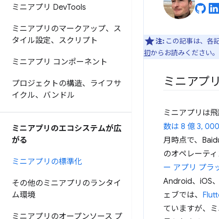
ミニアプリ Dev
Tools
ミニアプリのマークアップ、ス
タイル設定、スクリプト
注:
この記事は、各
初
からお読みください。
ミニアプリ コンポーネント
ミニアプ
プロジェクトの構造、ライフサ
イクル、バンドル
ミニアプリは飛躍
数は 8 億 3, 00
ミニアプリのエコシステムが広
がる
月時点で、Bai
のオペレーティン
ミニアプリの標準化
ー アプリ プ
Android、
その他のミニアプリのランタイ
ム環境
ェブでは、
Flutt
ていますが、ミ
ミニアプリのオープンソース プ