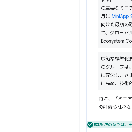
ます。ミニアプリ
の主要なミニアプ
月に
MiniApp 
向けた最初の
て、グローバルな
Ecosystem
広範な標準化要
のグループは、
に専念し、さま
に高め、技術
特に、
「ミニア
の好奇心旺盛な
成功:
次の章では、モ