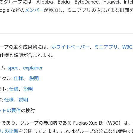
ープには、Alibaba、Baidu、ByteDance、Huawei、Intel、X
oogle などの
メンバー
が参加し、ミニアプリのさまざまな側面
ープの主な成果物には、
ホワイトペーパー
、
ミニアプリ、W3C 
仕様と説明が含まれます。
ーム:
spec
、
explainer
イクル:
仕様
、
説明
スト:
仕様
、
説明
:
仕様
、
説明
ットの要件
の検討
ーであり、グループの参加者である Fuqiao Xue 氏（W3C）
リの比較
を公開しています。これはグループの公式な出版物で