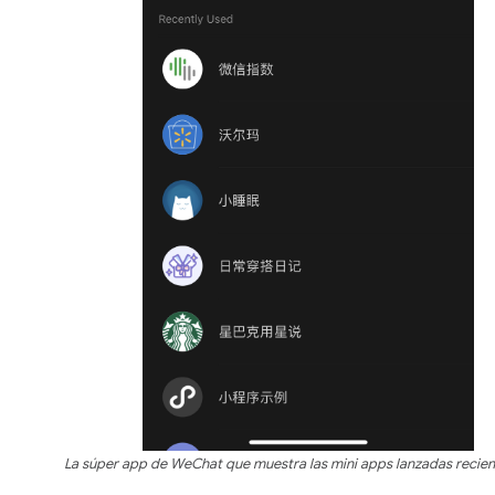
La súper app de WeChat que muestra las mini apps lanzadas recie