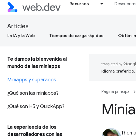
Recursos
Descubrim
Articles
La IA y la Web
Tiempos de carga rápidos
Obtén in
Te damos la bienvenida al
mundo de las miniapps
idioma preferido.
Miniapps y superapps
Página principal
¿Qué son las miniapps?
Mini
¿Qué son H5 y Quick
App?
La experiencia de los
Thomas
desarrolladores con las