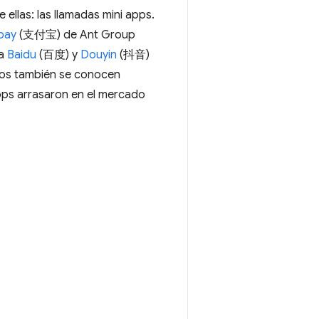
ellas: las llamadas mini apps.
ipay
(支付宝) de Ant Group
da
Baidu
(百度) y
Douyin
(抖音)
ros también se conocen
pps arrasaron en el mercado