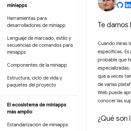
miniapps
Herramientas para
Te damos l
desarrolladores de miniapp
Lenguaje de marcado
,
estilo y
Cuando miras la
secuencias de comandos para
específicas. Es
miniapps
probable que t
Componentes de la miniapp
especializadas.
que a veces ta
Estructura
,
ciclo de vida y
de varias plata
paquetes del proyecto
Web puede apre
conocer las su
El ecosistema de miniapps
más amplio
¿Qué son l
Estandarización de miniapps