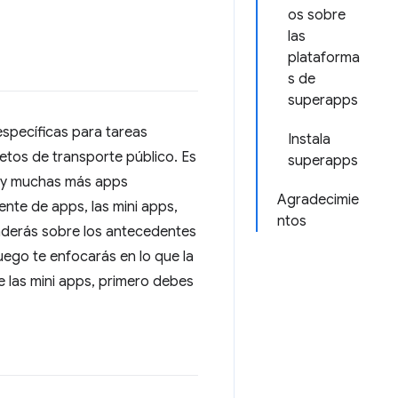
os sobre
las
plataforma
s de
superapps
específicas para tareas
Instala
etos de transporte público. Es
superapps
r y muchas más apps
Agradecimie
ente de apps, las mini apps,
ntos
nderás sobre los antecedentes
uego te enfocarás en lo que la
 las mini apps, primero debes