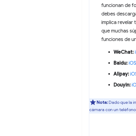
funcionan de fo
debes descargar
implica revelar
que muchas súpe
funciones de un
WeChat:
Baidu:
iO
Alipay:
iO
Douyin:
i
Nota:
Dado que la i
cámara con un teléfono 