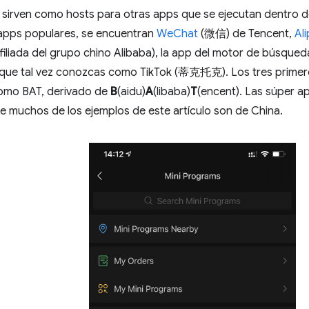
sirven como hosts para otras apps que se ejecutan dentro de 
rapps populares, se encuentran
WeChat
(微信) de Tencent,
Al
iliada del grupo chino Alibaba), la app del motor de búsque
que tal vez conozcas como TikTok (蒂克托克). Los tres prime
mo BAT, derivado de
B
(aidu)
A
(libaba)
T
(encent). Las súper a
ue muchos de los ejemplos de este artículo son de China.