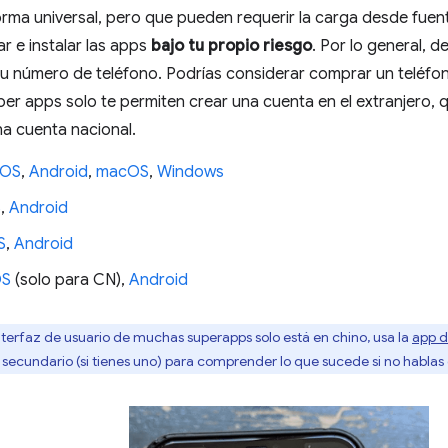
rma universal, pero que pueden requerir la carga desde fuent
 e instalar las apps
bajo tu propio riesgo
. Por lo general, 
 tu número de teléfono. Podrías considerar comprar un teléf
r apps solo te permiten crear una cuenta en el extranjero, q
a cuenta nacional.
iOS
,
Android
,
macOS
,
Windows
S
,
Android
S
,
Android
OS
(solo para CN),
Android
nterfaz de usuario de muchas superapps solo está en chino, usa la
app d
secundario (si tienes uno) para comprender lo que sucede si no hablas 