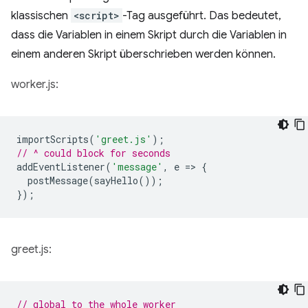
klassischen
<script>
-Tag ausgeführt. Das bedeutet,
dass die Variablen in einem Skript durch die Variablen in
einem anderen Skript überschrieben werden können.
worker.js:
importScripts
(
'greet.js'
);
// ^ could block for seconds
addEventListener
(
'message'
,
e
=
>
{
postMessage
(
sayHello
());
});
greet.js:
// global to the whole worker