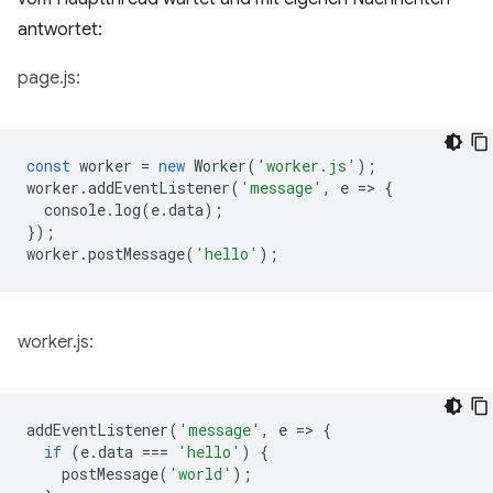
antwortet:
page.js:
const
worker
=
new
Worker
(
'worker.js'
);
worker
.
addEventListener
(
'message'
,
e
=
>
{
console
.
log
(
e
.
data
);
});
worker
.
postMessage
(
'hello'
);
worker.js:
addEventListener
(
'message'
,
e
=
>
{
if
(
e
.
data
===
'hello'
)
{
postMessage
(
'world'
);