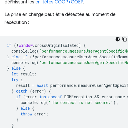
définissant les
en-têtes COOP+COEP
.
La prise en charge peut être détectée au moment de
l'exécution :
if
(
!
window
.
crossOriginIsolated
)
{
console
.
log
(
'performance.measureUserAgentSpecificM
}
else
if
(
!
performance
.
measureUserAgentSpecificMemo
console
.
log
(
'performance.measureUserAgentSpecificM
}
else
{
let
result
;
try
{
result
=
await
performance
.
measureUserAgentSpeci
}
catch
(
error
)
{
if
(
error
instanceof
DOMException
 && 
error
.
name
console
.
log
(
'The context is not secure.'
);
}
else
{
throw
error
;
}
}