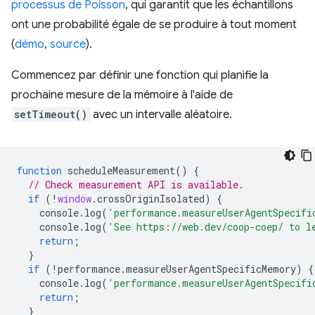
processus de Poisson
, qui garantit que les échantillons
ont une probabilité égale de se produire à tout moment
(
démo
,
source
).
Commencez par définir une fonction qui planifie la
prochaine mesure de la mémoire à l'aide de
setTimeout()
avec un intervalle aléatoire.
function
scheduleMeasurement
()
{
// Check measurement API is available.
if
(
!
window
.
crossOriginIsolated
)
{
console
.
log
(
'performance.measureUserAgentSpecifi
console
.
log
(
'See https://web.dev/coop-coep/ to l
return
;
}
if
(
!
performance
.
measureUserAgentSpecificMemory
)
{
console
.
log
(
'performance.measureUserAgentSpecifi
return
;
}