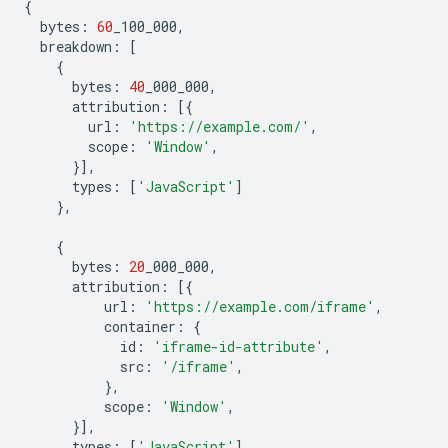
{
bytes
:
60
_100_000
,
breakdown
:
[
{
bytes
:
40
_000_000
,
attribution
:
[{
url
:
'https://example.com/'
,
scope
:
'Window'
,
}],
types
:
[
'JavaScript'
]
},
{
bytes
:
20
_000_000
,
attribution
:
[{
url
:
'https://example.com/iframe'
,
container
:
{
id
:
'iframe-id-attribute'
,
src
:
'/iframe'
,
},
scope
:
'Window'
,
}],
types
:
[
'JavaScript'
]