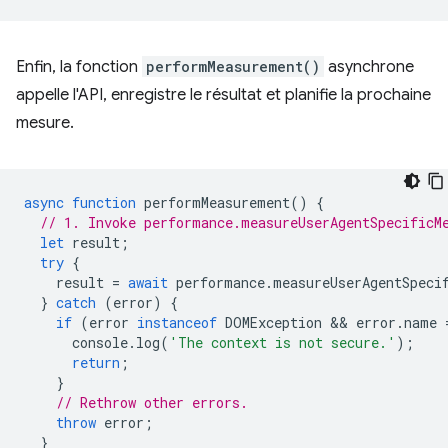
Enfin, la fonction
performMeasurement()
asynchrone
appelle l'API, enregistre le résultat et planifie la prochaine
mesure.
async
function
performMeasurement
()
{
// 1. Invoke performance.measureUserAgentSpecificM
let
result
;
try
{
result
=
await
performance
.
measureUserAgentSpeci
}
catch
(
error
)
{
if
(
error
instanceof
DOMException
 && 
error
.
name
console
.
log
(
'The context is not secure.'
);
return
;
}
// Rethrow other errors.
throw
error
;
}