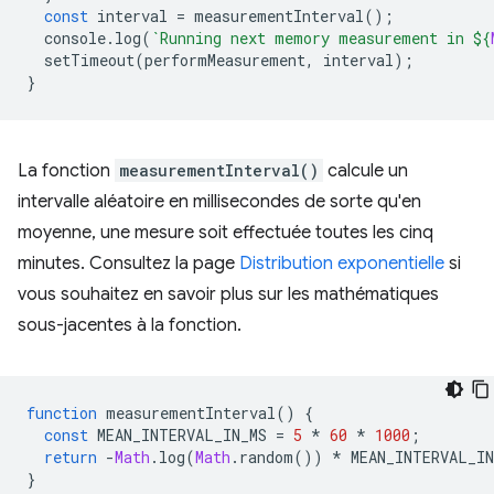
const
interval
=
measurementInterval
();
console
.
log
(
`Running next memory measurement in 
${
setTimeout
(
performMeasurement
,
interval
);
}
La fonction
measurementInterval()
calcule un
intervalle aléatoire en millisecondes de sorte qu'en
moyenne, une mesure soit effectuée toutes les cinq
minutes. Consultez la page
Distribution exponentielle
si
vous souhaitez en savoir plus sur les mathématiques
sous-jacentes à la fonction.
function
measurementInterval
()
{
const
MEAN_INTERVAL_IN_MS
=
5
*
60
*
1000
;
return
-
Math
.
log
(
Math
.
random
())
*
MEAN_INTERVAL_IN
}