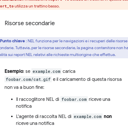
utilizza un trattino basso.
ort_to
Risorse secondarie
Punto chiave
: NEL funziona per le navigazioni e i recuperi delle risorse
ondarie. Tuttavia, per le risorse secondarie, la pagina contenitore non h
bilità sui report NEL relativi alle richieste multiorigine che effettua.
Esempio
: se
example.com
carica
foobar.com/cat.gif
e il caricamento di questa risorsa
non va a buon fine:
Il raccoglitore NEL di
foobar.com
riceve una
notifica
L'agente di raccolta NEL di
example.com
non
riceve una notifica