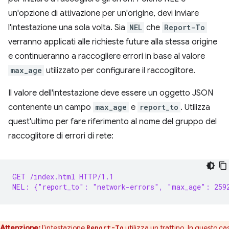
un'opzione di attivazione per un'origine, devi inviare
l'intestazione una sola volta. Sia
NEL
che
Report-To
verranno applicati alle richieste future alla stessa origine
e continueranno a raccogliere errori in base al valore
max_age
utilizzato per configurare il raccoglitore.
Il valore dell'intestazione deve essere un oggetto JSON
contenente un campo
max_age
e
report_to
. Utilizza
quest'ultimo per fare riferimento al nome del gruppo del
raccoglitore di errori di rete:
GET /index.html HTTP/1.1
NEL: {"report_to": "network-errors", "max_age": 259
Attenzione:
l'intestazione
utilizza un trattino. In questo ca
Report-To