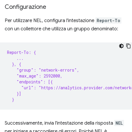
Configurazione
Per utilizzare NEL, configura l'intestazione
Report-To
con un collettore che utilizza un gruppo denominato:
Report-To: {
    ...
  }, {
    "group": "network-errors",
    "max_age": 2592000,
    "endpoints": [{
      "url": "https://analytics.provider.com/network
    }]
  }
Successivamente, invia l'intestazione della risposta
NEL
per iniziare a raccogliere gli errori. Poiché NEL è