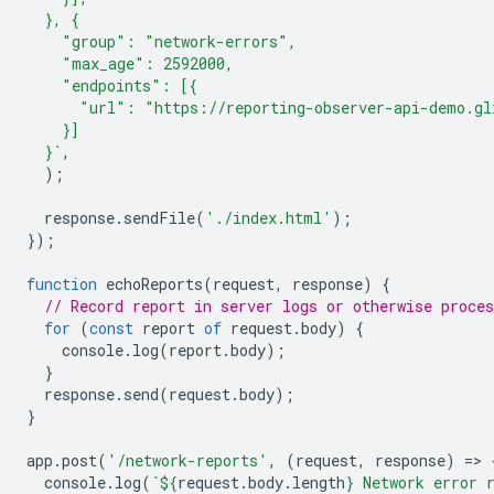
  }, {
    "group": "network-errors",
    "max_age": 2592000,
    "endpoints": [{
      "url": "https://reporting-observer-api-demo.gl
    }]
  }`
,
);
response
.
sendFile
(
'./index.html'
);
});
function
echoReports
(
request
,
response
)
{
// Record report in server logs or otherwise proces
for
(
const
report
of
request
.
body
)
{
console
.
log
(
report
.
body
);
}
response
.
send
(
request
.
body
);
}
app
.
post
(
'/network-reports'
,
(
request
,
response
)
=
>
console
.
log
(
`
${
request
.
body
.
length
}
 Network error 