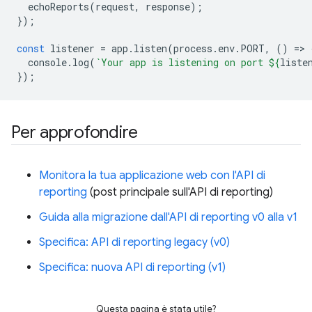
echoReports
(
request
,
response
);
});
const
listener
=
app
.
listen
(
process
.
env
.
PORT
,
()
=
>
console
.
log
(
`Your app is listening on port 
${
liste
});
Per approfondire
Monitora la tua applicazione web con l'API di
reporting
(post principale sull'API di reporting)
Guida alla migrazione dall'API di reporting v0 alla v1
Specifica: API di reporting legacy (v0)
Specifica: nuova API di reporting (v1)
Questa pagina è stata utile?