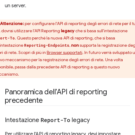
un server.
Attenzione:
per configurare l'API di reporting degli errori di rete per il t
, dovrai utilizzare l'API Reporting
legacy
che si basa sull'intestazione
. Questo perché la nuova API di reporting, che si basa
port-To
l'intestazione
,
non
supporta la registrazione deg
Reporting-Endpoints
ri di rete. Scopri di più in
Browser supportati
. In futuro verrà sviluppato 
vo meccanismo per la registrazione degli errori di rete. Una volta
ponibile, passa dalla precedente API di reporting a questo nuovo
canismo.
Panoramica dell'API di reporting
precedente
Intestazione
Report-To
legacy
Per utilizzare l'API di reporting legacy, devi impostare