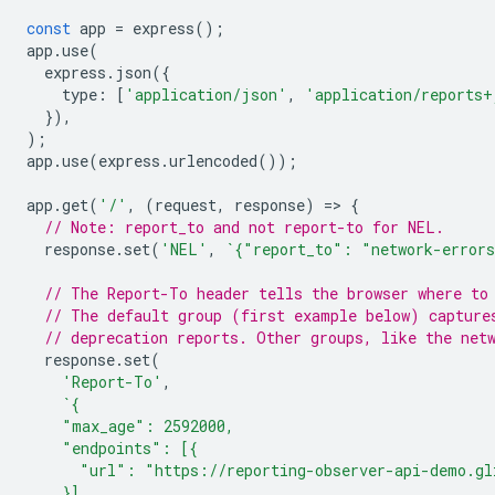
const
app
=
express
();
app
.
use
(
express
.
json
({
type
:
[
'application/json'
,
'application/reports+
}),
);
app
.
use
(
express
.
urlencoded
());
app
.
get
(
'/'
,
(
request
,
response
)
=
>
{
// Note: report_to and not report-to for NEL.
response
.
set
(
'NEL'
,
`{"report_to": "network-error
// The Report-To header tells the browser where to
// The default group (first example below) capture
// deprecation reports. Other groups, like the net
response
.
set
(
'Report-To'
,
`{
    "max_age": 2592000,
    "endpoints": [{
      "url": "https://reporting-observer-api-demo.gl
    }],