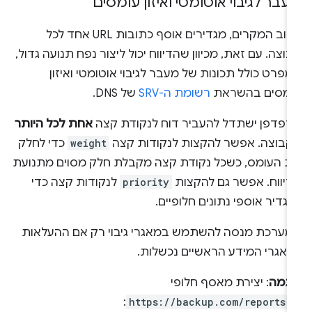
עבר לגיבוי אוטומטי ואיזון עומסים
ברוב המקרים, מגדירים אוסף כתובות URL אחד לכל
וצה. עם זאת, מכיוון שהדיווח יכול ליצור נפח תנועה גדול,
פרט כולל תכונות של מעבר לגיבוי אוטומטי ואיזון
ומסים בהשראת
רשומת ה-SRV
של DNS.
דפדפן ישתדל להעביר דוח לנקודת קצה
אחת לכל היותר
קבוצה. אפשר להקצות לנקודות קצה
weight
כדי לחלק
ת העומס, כשכל נקודת קצה מקבלת חלק מסוים מתנועת
דיווח. אפשר גם להקצות
priority
לנקודות קצה כדי
גדיר אוספי נתונים חלופיים.
מערכת מנסה להשתמש במאגרי גיבוי רק אם ההעלאות
מאגרי המידע הראשיים נכשלות.
וגמה
: יצירת מאסף חלופי
-
https://backup.com/reports
: