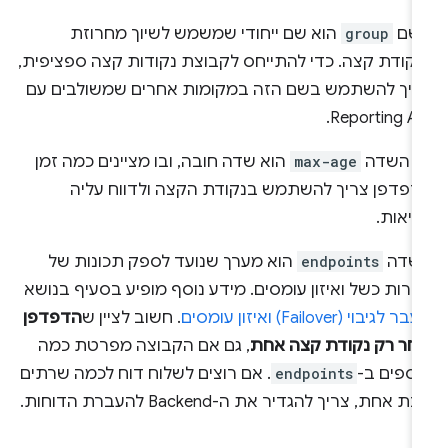
שם
group
הוא שם ייחודי שמשמש לשיוך מחרוזת
נקודת קצה. כדי להתייחס לקבוצת נקודות קצה ספציפית,
ריך להשתמש בשם הזה במקומות אחרים שמשולבים עם
Reporting AP
ם השדה
max-age
הוא שדה חובה, ובו מציינים כמה זמן
דפדפן צריך להשתמש בנקודת הקצה ולדווח עליה
גיאות.
שדה
endpoints
הוא מערך שנועד לספק תכונות של
ירות כשל ואיזון עומסים. מידע נוסף מופיע בסעיף בנושא
 לגיבוי (Failover) ואיזון עומסים
. חשוב לציין ש
הדפדפן
בחר רק נקודת קצה אחת
, גם אם הקבוצה מפרטת כמה
וספים ב-
endpoints
. אם רוצים לשלוח דוח לכמה שרתים
ת אחת, צריך להגדיר את ה-Backend להעברת הדוחות.