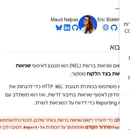
Maud Nalpas
Eric Bidelm
בוא
ום שגיאות ברשת (NEL) הוא מנגנון לאיסוף
שגיאות
רשת בצד הלקוח
ממקור.
וא משתמש בכותרת תגובת
NEL
HTTP כדי להנחות את
דפדפן לאסוף שגיאות בחיבור לרשת, ואז הוא משתלב עם
Reporting כדי לדווח על השגיאות לשרת.
 לב:
כדי להגדיר רישום שגיאות ברשת באתר שלכם, תצטרכו להשתמש ב-
Repor
מהדור הקודם
שמסתמך על הכותרת
. הסיבה לכך היא
Report-To