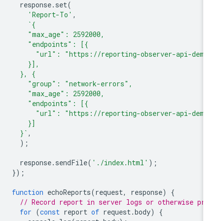
response
.
set
(
'Report-To'
,
`{
    "max_age": 2592000,
    "endpoints": [{
      "url": "https://reporting-observer-api-demo
    }],
  }, {
    "group": "network-errors",
    "max_age": 2592000,
    "endpoints": [{
      "url": "https://reporting-observer-api-demo
    }]
  }`
,
);
response
.
sendFile
(
'./index.html'
);
});
function
echoReports
(
request
,
response
)
{
// Record report in server logs or otherwise pro
for
(
const
report
of
request
.
body
)
{