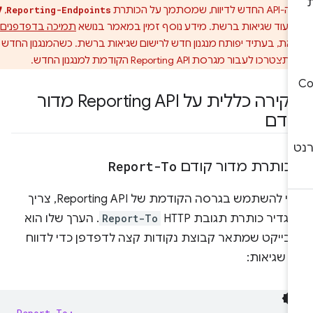
תמך על הכותרת
,
לא
Reporting-Endpoints
יעוד שגיאות ברשת. מידע נוסף זמין במאמר בנושא
תמיכה בדפדפנים
.
את, בעתיד יפותח מנגנון חדש לרישום שגיאות ברשת. כשהמנגנון החדש
ו לעבור מגרסת Reporting API הקודמת למנגנון החדש.
סקירה כללית על Reporting API מדור
ודם
כותרת מדור קודם
Report-To
כדי להשתמש בגרסה הקודמת של Reporting API, צריך
גדיר כותרת תגובת HTTP ‏
Report-To
. הערך שלו הוא
ובייקט שמתאר קבוצת נקודות קצה לדפדפן כדי לדווח
 שגיאות: