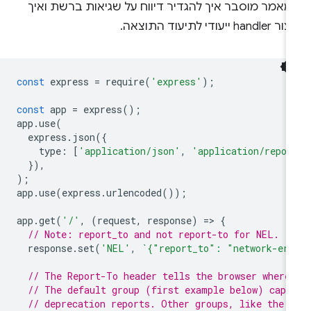
מאמר מוסבר איך להגדיר דיווח על שגיאות ברשת ואיך
handle ייעודי לתיעוד התוצאה.
const
express
=
require
(
'express'
);
const
app
=
express
();
app
.
use
(
express
.
json
({
type
:
[
'application/json'
,
'application/repor
}),
);
app
.
use
(
express
.
urlencoded
());
app
.
get
(
'/'
,
(
request
,
response
)
=
>
{
// Note: report_to and not report-to for NEL.
response
.
set
(
'NEL'
,
`{"report_to": "network-er
// The Report-To header tells the browser where
// The default group (first example below) capt
// deprecation reports. Other groups, like the 