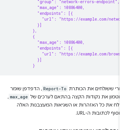
             "group": "network-errors-endpoint",
             "max_age": 10886400,
             "endpoints": [{
               "url": "https://example.com/networ
             }]
           },
           {
             "max_age": 10886400,
             "endpoints": [{
               "url": "https://example.com/browse
             }]
           }
חרי ששולחים את הכותרת
Report-To
, הדפדפן שומר
מטמון את נקודות הקצה בהתאם לערכים של
max_age
,
שולח את כל האזהרות או השגיאות המעצבנות האלה
סוף לכתובות ה-URL.