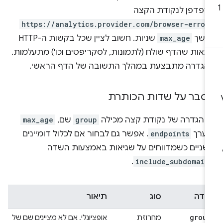
דפדפן לנקודת הקצה
https://analytics.provider.com/browser-error
משך
max_age
שניות. חשוב לציין שכל בקשות ה-HTTP
באות שהדף שולח (לתמונות, לסקריפטים וכו') מתעלמות.
הגדרה מתבצעת במהלך התשובה של הדף הראשי.
סבר על שדות הכותרת
ל הגדרה של נקודת קצה מכילה
group
שם,
max_age
מערך
endpoints
. אפשר גם לבחור אם לכלול דומיינים
שניים כשמדווחים על שגיאות באמצעות השדה
.
include_subdomain
שדה
סוג
תיאור
group
מחרוזת
אופציונלי. אם לא מציינים שם של