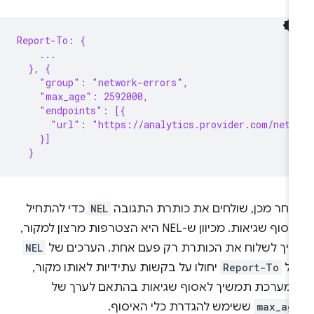
Report-To: {
    ...
  }, {
    "group": "network-errors",
    "max_age": 2592000,
    "endpoints": [{
      "url": "https://analytics.provider.com/netw
    }]
  }
אחר מכן, שולחים את כותרת התגובה
NEL
כדי להתחיל
לאסוף שגיאות. מכיוון ש-NEL היא הצטרפות מרצון למקור,
ריך לשלוח את הכותרת רק פעם אחת. הערכים של
NEL
של
Report-To
יחולו על בקשות עתידיות לאותו מקור,
המערכת תמשיך לאסוף שגיאות בהתאם לערך של
max_ag
ששימש להגדרת כלי האיסוף.