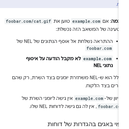
לח.
וגמה
: אם
example.com
טוען את
foobar.com/cat.gif
הטעינה של המשאב הזה נכשלת:
ההתראה נשלחת אל אוסף הנתונים של NEL של
foobar.com
example.com
לא מקבל הודעה על איסוף
נתוני NEL
הכלל הוא ש-NEL משחזרת יומנים בצד השרת, רק שהם
וצרים בצד הלקוח.
יוון של-
example.com
אין גישה ליומני השרת של
foobar.co
, אין לה גם גישה לדוחות NEL שלו.
יפוי באגים בהגדרות של דוחות