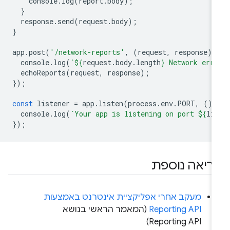
console
.
log
(
report
.
body
);
}
response
.
send
(
request
.
body
);
}
app
.
post
(
'/network-reports'
,
(
request
,
response
)
console
.
log
(
`
${
request
.
body
.
length
}
 Network err
echoReports
(
request
,
response
);
});
const
listener
=
app
.
listen
(
process
.
env
.
PORT
,
()
console
.
log
(
`Your app is listening on port 
${
li
});
ריאה נוספת
מעקב אחרי אפליקציית אינטרנט באמצעות
Reporting API
(המאמר הראשי בנושא
Reporting API)