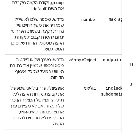
group
, נקודת הקצה מקבלת
את השם 'default'.
max
_
age
number
נדרש
. מספר שלם לא שלילי
שמגדיר את משך החיים של
נקודת הקצה בשניות. הערך '0'
יגרום להסרת קבוצת נקודות
הקצה ממטמון הדיווח של סוכן
המשתמש.
endpoints
Array<Object>
נדרש
. מערך של אובייקטים
מסוג JSON שמציין את כתובת
ה-URL בפועל של כלי איסוף
הדוחות.
include
_
בוליאני
אופציונלי. ערך בוליאני שמפעיל
subdomains
את קבוצת נקודות הקצה לכל
תתי-הדומיין של המארח הנוכחי
של המקור. אם לא מציינים ערך
או מציינים ערך שאינו true,
הדומיינים לא מדווחים לנקודת
הקצה.