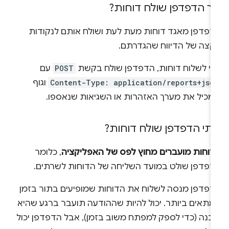
יך הדפדפן שולח דוחות?
דפדפן מאגד דוחות מעת לעת ושולח אותם לנקודות
קצה של הדיווח שהגדרתם.
די לשלוח דוחות, הדפדפן שולח בקשת
POST
עם
Content-Type: application/reports+jso
וגוף
מכיל את מערך האזהרות או השגיאות שנאספו.
תי הדפדפן שולח דוחות?
דוחות מועברים מחוץ לפס של האפליקציה
, כלומר
דפדפן שולט במועד השליחה של הדוחות לשרתים.
דפדפן מנסה לשלוח את הדוחות שמופיעים בתור בזמן
מתאים ביותר. יכול להיות שההודעה תועבר ברגע שהיא
וכנה (כדי לספק למפתח משוב בזמן), אבל הדפדפן יכול