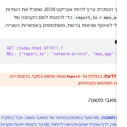
ך הכותרת צריך להיות אובייקט JSON שמכיל את השדות
max_ag
ו-
report_to
. כדי להפנות לשם הקבוצה של
כלי לאיסוף שגיאות ברשת, משתמשים באפשרות השנייה:
GET /index.html HTTP/1.1
NEL: {"report_to": "network-errors", "max_age": 
ב לדעת:
בכותרת
נעשה שימוש במקף. בדוגמה הזו,
Report-To
משתמש בקו תחתון.
rep
שאבי משנה
ה חשובה:
NEL פועל בניווטים ובאחזור של משאבי משנה. אבל במקרה של
משאבי משנה, לדף שמכיל אותם אין גישה לדוחות NEL על בקשות חוצות מקורות