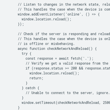
      // Listen to changes in the network state, relo
      // This handles the case when the device is com
      window.addEventListener('online', () => {

        window.location.reload();

      });

      // Check if the server is responding and reload
      // This handles the case when the device is onl
      // is offline or misbehaving.

      async function checkNetworkAndReload() {

        try {

          const response = await fetch('.');

          // Verify we get a valid response from the 
          if (response.status >= 200 && response.stat
            window.location.reload();

            return;

          }

        } catch {

          // Unable to connect to the server, ignore.

        }

        window.setTimeout(checkNetworkAndReload, 2500
      }
