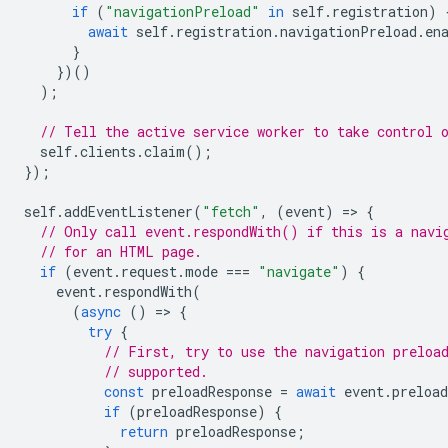
if
(
"navigationPreload"
in
self
.
registration
)
await
self
.
registration
.
navigationPreload
.
en
}
})()
);
// Tell the active service worker to take control 
self
.
clients
.
claim
();
});
self
.
addEventListener
(
"fetch"
,
(
event
)
=
>
{
// Only call event.respondWith() if this is a navi
// for an HTML page.
if
(
event
.
request
.
mode
===
"navigate"
)
{
event
.
respondWith
(
(
async
()
=
>
{
try
{
// First, try to use the navigation preloa
// supported.
const
preloadResponse
=
await
event
.
preload
if
(
preloadResponse
)
{
return
preloadResponse
;