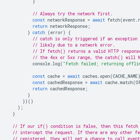
}
// Always try the network first.
const
networkResponse
=
await
fetch
(
event
.
return
networkResponse
;
}
catch
(
error
)
{
// catch is only triggered if an exception 
// likely due to a network error.
// If fetch() returns a valid HTTP respons
// the 4xx or 5xx range, the catch() will 
console
.
log
(
"Fetch failed; returning offli
const
cache
=
await
caches
.
open
(
CACHE_NAME
const
cachedResponse
=
await
cache
.
match
(
O
return
cachedResponse
;
}
})()
);
}
// If our if() condition is false, then this fetch
// intercept the request. If there are any other fe
// registered, they will get a chance to call even