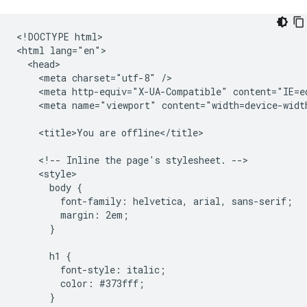
<!DOCTYPE html>

<html lang="en">

  <head>

    <meta charset="utf-8" />

    <meta http-equiv="X-UA-Compatible" content="IE=ed
    <meta name="viewport" content="width=device-width
    <title>You are offline</title>

    <!-- Inline the page's stylesheet. -->

    <style>

      body {

        font-family: helvetica, arial, sans-serif;

        margin: 2em;

      }

      h1 {

        font-style: italic;

        color: #373fff;

      }
