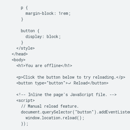
      p {

        margin-block: 1rem;

      }

      button {

        display: block;

      }

    </style>

  </head>

  <body>

    <h1>You are offline</h1>

    <p>Click the button below to try reloading.</p>

    <button type="button">⤾ Reload</button>

    <!-- Inline the page's JavaScript file. -->

    <script>

      // Manual reload feature.

      document.querySelector("button").addEventListe
        window.location.reload();

      });
