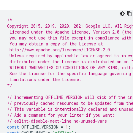
/*
Copyright 2015, 2019, 2020, 2021 Google LLC. All Rig
 Licensed under the Apache License, Version 2.0 (the
 you may not use this file except in compliance with
 You may obtain a copy of the License at
 http://www.apache.org/licenses/LICENSE-2.0
 Unless required by applicable law or agreed to in wr
 distributed under the License is distributed on an 
 WITHOUT WARRANTIES OR CONDITIONS OF ANY KIND, eith
 See the License for the specific language governing
 limitations under the License.
*/
// Incrementing OFFLINE_VERSION will kick off the in
// previously cached resources to be updated from th
// This variable is intentionally declared and unuse
// Add a comment for your linter if you want:
// eslint-disable-next-line no-unused-vars
const
OFFLINE_VERSION
=
1
;
const
CACHE_NAME
=
"offline"
;