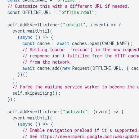
// Customize this with a different URL if needed.
const
OFFLINE_URL
=
"offline.html"
;
self
.
addEventListener
(
"install"
,
(
event
)
=
>
{
event
.
waitUntil
(
(
async
()
=
>
{
const
cache
=
await
caches
.
open
(
CACHE_NAME
);
// Setting {cache: 'reload'} in the new reques
// response isn't fulfilled from the HTTP cach
// from the network.
await
cache
.
add
(
new
Request
(
OFFLINE_URL
,
{
cac
})()
);
// Force the waiting service worker to become the 
self
.
skipWaiting
();
});
self
.
addEventListener
(
"activate"
,
(
event
)
=
>
{
event
.
waitUntil
(
(
async
()
=
>
{
// Enable navigation preload if it's supported
// See https://developers.google.com/web/updat