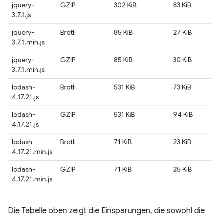
jquery-
GZIP
302 KiB
83 KiB
3.7.1.js
jquery-
Brotli
85 KiB
27 KiB
3.7.1.min.js
jquery-
GZIP
85 KiB
30 KiB
3.7.1.min.js
lodash-
Brotli
531 KiB
73 KiB
4.17.21.js
lodash-
GZIP
531 KiB
94 KiB
4.17.21.js
lodash-
Brotli
71 KiB
23 KiB
4.17.21.min.js
lodash-
GZIP
71 KiB
25 KiB
4.17.21.min.js
Die Tabelle oben zeigt die Einsparungen, die sowohl die