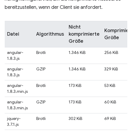
bereitzustellen, wenn der Client sie anfordert.
Nicht
Komprimier
Datei
Algorithmus
komprimierte
Größe
Größe
angular-
Brotli
1.346 KiB
256 KiB
1.8.3.js
angular-
GZIP
1.346 KiB
329 KiB
1.8.3.js
angular-
Brotli
173 KiB
53 KiB
1.8.3.min.js
angular-
GZIP
173 KiB
60 KiB
1.8.3.min.js
jquery-
Brotli
302 KiB
69 KiB
3.7.1.js