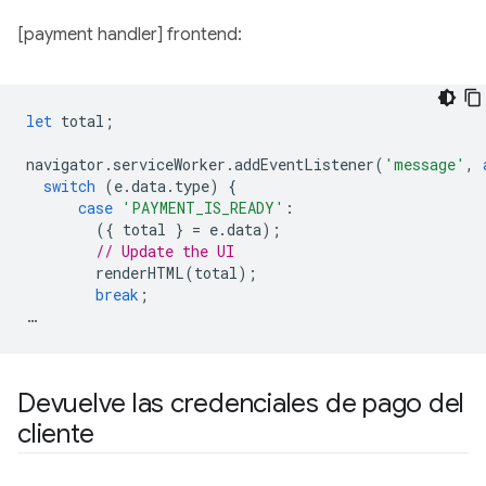
[payment handler] frontend:
let
total
;
navigator
.
serviceWorker
.
addEventListener
(
'message'
,
switch
(
e
.
data
.
type
)
{
case
'PAYMENT_IS_READY'
:
({
total
}
=
e
.
data
);
// Update the UI
renderHTML
(
total
);
break
;
…
Devuelve las credenciales de pago del
cliente