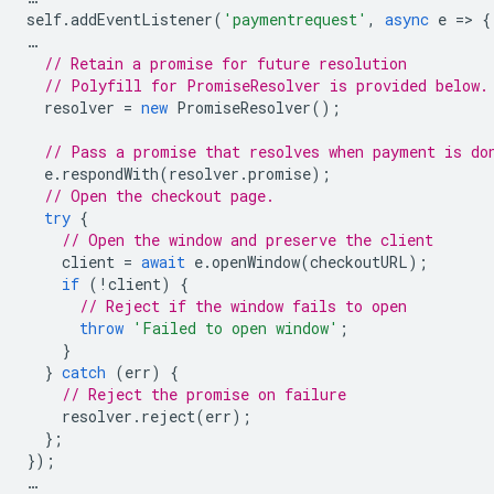
self
.
addEventListener
(
'paymentrequest'
,
async
e
=
>
{
…
// Retain a promise for future resolution
// Polyfill for PromiseResolver is provided below.
resolver
=
new
PromiseResolver
();
// Pass a promise that resolves when payment is do
e
.
respondWith
(
resolver
.
promise
);
// Open the checkout page.
try
{
// Open the window and preserve the client
client
=
await
e
.
openWindow
(
checkoutURL
);
if
(
!
client
)
{
// Reject if the window fails to open
throw
'Failed to open window'
;
}
}
catch
(
err
)
{
// Reject the promise on failure
resolver
.
reject
(
err
);
};
});
…