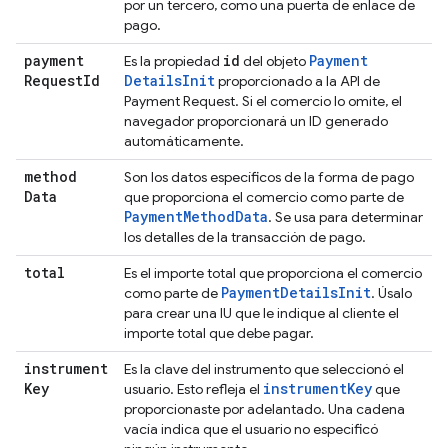
por un tercero, como una puerta de enlace de
pago.
payment
id
Payment
Es la propiedad
del objeto
Request
Id
Details
Init
proporcionado a la API de
Payment Request. Si el comercio lo omite, el
navegador proporcionará un ID generado
automáticamente.
method
Son los datos específicos de la forma de pago
Data
que proporciona el comercio como parte de
Payment
Method
Data
. Se usa para determinar
los detalles de la transacción de pago.
total
Es el importe total que proporciona el comercio
Payment
Details
Init
como parte de
. Úsalo
para crear una IU que le indique al cliente el
importe total que debe pagar.
instrument
Es la clave del instrumento que seleccionó el
Key
instrument
Key
usuario. Esto refleja el
que
proporcionaste por adelantado. Una cadena
vacía indica que el usuario no especificó