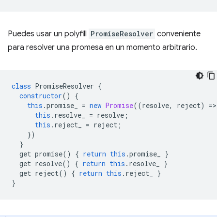
Puedes usar un polyfill
PromiseResolver
conveniente
para resolver una promesa en un momento arbitrario.
class
PromiseResolver
{
constructor
()
{
this
.
promise_
=
new
Promise
((
resolve
,
reject
)
=
>
this
.
resolve_
=
resolve
;
this
.
reject_
=
reject
;
})
}
get
promise
()
{
return
this
.
promise_
}
get
resolve
()
{
return
this
.
resolve_
}
get
reject
()
{
return
this
.
reject_
}
}