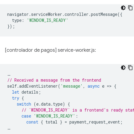
navigator
.
serviceWorker
.
controller
.
postMessage
({
type
:
'WINDOW_IS_READY'
});
[controlador de pagos] service-worker.js:
…
// Received a message from the frontend
self
.
addEventListener
(
'message'
,
async
e
=
>
{
let
details
;
try
{
switch
(
e
.
data
.
type
)
{
// `WINDOW_IS_READY` is a frontend's ready sta
case
'WINDOW_IS_READY'
:
const
{
total
}
=
payment_request_event
;
…