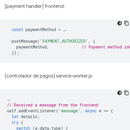
[payment handler] frontend:
const
paymentMethod
=
…
postMessage
(
'PAYMENT_AUTHORIZED'
,
{
paymentMethod
,
// Payment method id
});
[controlador de pagos] service-worker.js:
…
// Received a message from the frontend
self
.
addEventListener
(
'message'
,
async
e
=
>
{
let
details
;
try
{
switch
(
e
.
data
.
type
)
{