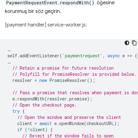
PaymentRequestEvent.respondWith()
öğesine
korunmuş bir söz geçirin.
[payment handler] service-worker.js:
…
self
.
addEventListener
(
'paymentrequest'
,
async
e
=
>
{
…
// Retain a promise for future resolution
// Polyfill for PromiseResolver is provided below.
resolver
=
new
PromiseResolver
();
// Pass a promise that resolves when payment is do
e
.
respondWith
(
resolver
.
promise
);
// Open the checkout page.
try
{
// Open the window and preserve the client
client
=
await
e
.
openWindow
(
checkoutURL
);
if
(
!
client
)
{
// Reject if the window fails to open