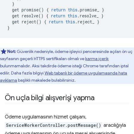
}
get
promise
()
{
return
this
.
promise_
}
get
resolve
()
{
return
this
.
resolve_
}
get
reject
()
{
return
this
.
reject_
}
}
Not:
Güvenlik nedeniyle, ödeme işleyici penceresinde açılan ön uç
sayfasının geçerli HTTPS sertifikaları olmalı ve
karma içerik
bulunmamalıdır. Aksi takdirde ödeme isteği Chrome tarafından iptal
edilir. Daha fazla bilgiyi
Web tabanlı bir ödeme uygulamasında hata
ayıklama
başlıklı makalede bulabilirsiniz.
Ön uçla bilgi alışverişi yapma
Ödeme uygulamasının hizmet çalışanı,
ServiceWorkerController.postMessage()
aracılığıyla
ödeme uygulamasının ön ucuyla mesaj alışverişinde