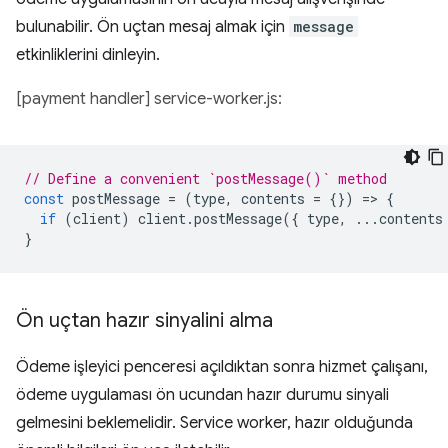
bulunabilir. Ön uçtan mesaj almak için
message
etkinliklerini dinleyin.
[payment handler] service-worker.js:
// Define a convenient `postMessage()` method
const
postMessage
=
(
type
,
contents
=
{})
=
>
{
if
(
client
)
client
.
postMessage
({
type
,
...
contents
}
Ön uçtan hazır sinyalini alma
Ödeme işleyici penceresi açıldıktan sonra hizmet çalışanı,
ödeme uygulaması ön ucundan hazır durumu sinyali
gelmesini beklemelidir. Service worker, hazır olduğunda