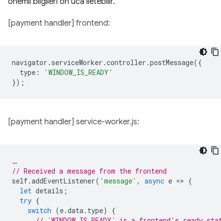
önemli bilgileri ön uca iletebilir.
[payment handler] frontend:
navigator
.
serviceWorker
.
controller
.
postMessage
({
type
:
'WINDOW_IS_READY'
});
[payment handler] service-worker.js:
…
// Received a message from the frontend
self
.
addEventListener
(
'message'
,
async
e
=
>
{
let
details
;
try
{
switch
(
e
.
data
.
type
)
{
// `WINDOW_IS_READY` is a frontend's ready sta