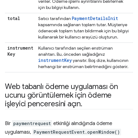
veriler. Ödeme işlemi ayrıntılarını belirlemek
için bu bilgiyi kullanın.
total
Payment
Details
Init
Satıcı tarafından
kapsamında sağlanan toplam tutar. Müşteriye
ödenecek toplam tutarı bildirmek için bu bilgiyi
kullanarak bir kullanıcı arayüzü oluşturun.
instrument
Kullanıcı tarafından seçilen enstrüman
Key
anahtarı. Bu, önceden sağladığınız
instrument
Key
yansıtır. Boş dize, kullanıcının
herhangi bir enstrüman belirtmediğini gösterir.
Web tabanlı ödeme uygulaması ön
ucunu görüntülemek için ödeme
işleyici penceresini açın
.
Bir
paymentrequest
etkinliği alındığında ödeme
uygulaması,
PaymentRequestEvent.openWindow()