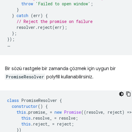
throw
'Failed to open window'
;
}
}
catch
(
err
)
{
// Reject the promise on failure
resolver
.
reject
(
err
);
};
});
…
Bir sözü rastgele bir zamanda çözmek için uygun bir
PromiseResolver
polyfill kullanabilirsiniz.
class
PromiseResolver
{
constructor
()
{
this
.
promise_
=
new
Promise
((
resolve
,
reject
)
=
>
this
.
resolve_
=
resolve
;
this
.
reject_
=
reject
;
})