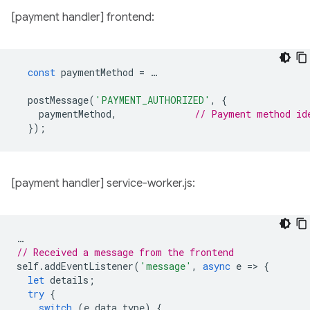
[payment handler] frontend:
const
paymentMethod
=
…
postMessage
(
'PAYMENT_AUTHORIZED'
,
{
paymentMethod
,
// Payment method id
});
[payment handler] service-worker.js:
…
// Received a message from the frontend
self
.
addEventListener
(
'message'
,
async
e
=
>
{
let
details
;
try
{
switch
(
e
.
data
.
type
)
{