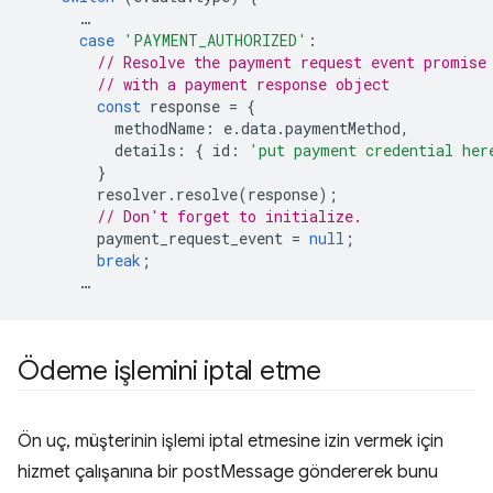
…
case
'PAYMENT_AUTHORIZED'
:
// Resolve the payment request event promise
// with a payment response object
const
response
=
{
methodName
:
e
.
data
.
paymentMethod
,
details
:
{
id
:
'put payment credential her
}
resolver
.
resolve
(
response
);
// Don't forget to initialize.
payment_request_event
=
null
;
break
;
…
Ödeme işlemini iptal etme
Ön uç, müşterinin işlemi iptal etmesine izin vermek için
hizmet çalışanına bir postMessage göndererek bunu