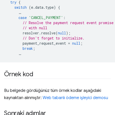
try
{
switch
(
e
.
data
.
type
)
{
…
case
'CANCEL_PAYMENT'
:
// Resolve the payment request event promise
// with null
resolver
.
resolve
(
null
);
// Don't forget to initialize.
payment_request_event
=
null
;
break
;
…
Örnek kod
Bu belgede gördüğünüz tüm örnek kodlar aşağıdaki
kaynaktan alınmıştır:
Web tabanlı ödeme işleyici demosu
Sonraki adımlar