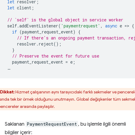
let
resolver
;
let
client
;
// `self` is the global object in service worker
self
.
addEventListener
(
'paymentrequest'
,
async
e
=
>
{
if
(
payment_request_event
)
{
// If there's an ongoing payment transaction, re
resolver
.
reject
();
}
// Preserve the event for future use
payment_request_event
=
e
;
…
Dikkat:
Hizmet çalışanının aynı tarayıcıdaki farklı sekmeler ve pencerel
sında tek bir örnek olduğunu unutmayın. Global değişkenler tüm sekme
pencereler arasında paylaşılır.
Saklanan
PaymentRequestEvent
, bu işlemle ilgili önemli
bilgiler içerir: