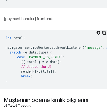
[payment handler] frontend:
let
total
;
navigator
.
serviceWorker
.
addEventListener
(
'message'
,
switch
(
e
.
data
.
type
)
{
case
'PAYMENT_IS_READY'
:
({
total
}
=
e
.
data
);
// Update the UI
renderHTML
(
total
);
break
;
…
Müşterinin ödeme kimlik bilgilerini
döndürme