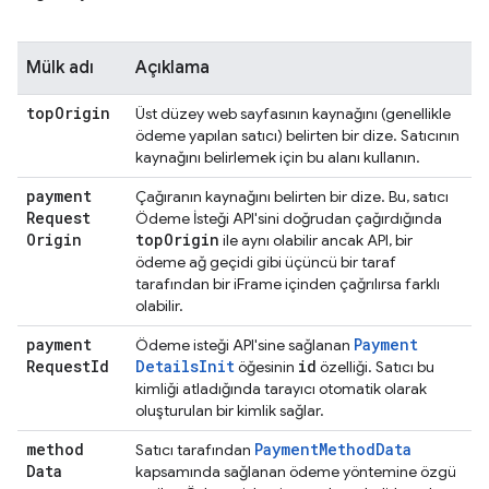
Mülk adı
Açıklama
top
Origin
Üst düzey web sayfasının kaynağını (genellikle
ödeme yapılan satıcı) belirten bir dize. Satıcının
kaynağını belirlemek için bu alanı kullanın.
payment
Çağıranın kaynağını belirten bir dize. Bu, satıcı
Request
Ödeme İsteği API'sini doğrudan çağırdığında
Origin
top
Origin
ile aynı olabilir ancak API, bir
ödeme ağ geçidi gibi üçüncü bir taraf
tarafından bir iFrame içinden çağrılırsa farklı
olabilir.
payment
Payment
Ödeme isteği API'sine sağlanan
Request
Id
Details
Init
id
öğesinin
özelliği. Satıcı bu
kimliği atladığında tarayıcı otomatik olarak
oluşturulan bir kimlik sağlar.
method
Payment
Method
Data
Satıcı tarafından
Data
kapsamında sağlanan ödeme yöntemine özgü