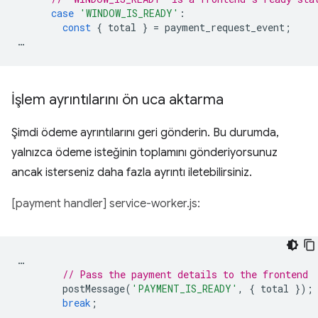
case
'WINDOW_IS_READY'
:
const
{
total
}
=
payment_request_event
;
…
İşlem ayrıntılarını ön uca aktarma
Şimdi ödeme ayrıntılarını geri gönderin. Bu durumda,
yalnızca ödeme isteğinin toplamını gönderiyorsunuz
ancak isterseniz daha fazla ayrıntı iletebilirsiniz.
[payment handler] service-worker.js:
…
// Pass the payment details to the frontend
postMessage
(
'PAYMENT_IS_READY'
,
{
total
});
break
;
…