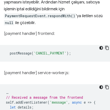
yapmasını isteyebilir. Ardından hizmet çalışanı, satıcıya
işlemin iptal edildiğini bildirmek için
PaymentRequestEvent.respondWith()
'ya iletilen sözü
null
ile çözebilir.
[payment handler] frontend:
postMessage
(
'CANCEL_PAYMENT'
);
[payment handler] service-worker.js:
…
// Received a message from the frontend
self
.
addEventListener
(
'message'
,
async
e
=
>
{
let
details
;