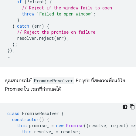
if
(
!
client
)
{
// Reject if the window fails to open
throw
'Failed to open window'
;
}
}
catch
(
err
)
{
// Reject the promise on failure
resolver
.
reject
(
err
);
};
});
…
คุณสามารถใช้
PromiseResolver
Polyfill ที่สะดวกเพื่อแก้ไข
Promise ใน เวลาที่กำหนดได้
class
PromiseResolver
{
constructor
()
{
this
.
promise_
=
new
Promise
((
resolve
,
reject
)
=
>
this
.
resolve_
=
resolve
;