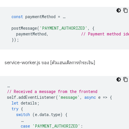
const
paymentMethod
=
…
postMessage
(
'PAYMENT_AUTHORIZED'
,
{
paymentMethod
,
// Payment method id
});
service-worker.js ของ [ตัวแฮนเดิลการชำระเงิน]
…
// Received a message from the frontend
self
.
addEventListener
(
'message'
,
async
e
=
>
{
let
details
;
try
{
switch
(
e
.
data
.
type
)
{
…
case
'PAYMENT_AUTHORIZED'
: