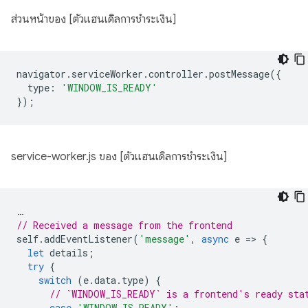
ส่วนหน้าของ [ตัวแฮนเดิลการชำระเงิน]
navigator
.
serviceWorker
.
controller
.
postMessage
({
type
:
'WINDOW_IS_READY'
});
service-worker.js ของ [ตัวแฮนเดิลการชำระเงิน]
…
// Received a message from the frontend
self
.
addEventListener
(
'message'
,
async
e
=
>
{
let
details
;
try
{
switch
(
e
.
data
.
type
)
{
// `WINDOW_IS_READY` is a frontend's ready sta
case
'WINDOW_IS_READY'
: