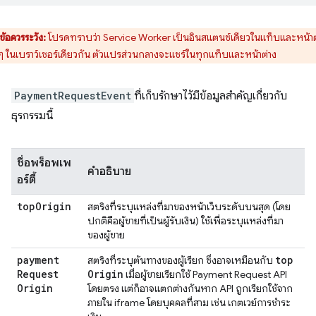
ข้อควรระวัง:
โปรดทราบว่า Service Worker เป็นอินสแตนซ์เดียวในแท็บและหน้าต
งๆ ในเบราว์เซอร์เดียวกัน ตัวแปรส่วนกลางจะแชร์ในทุกแท็บและหน้าต่าง
PaymentRequestEvent
ที่เก็บรักษาไว้มีข้อมูลสำคัญเกี่ยวกับ
ธุรกรรมนี้
ชื่อพร็อพเพ
คำอธิบาย
อร์ตี้
top
Origin
สตริงที่ระบุแหล่งที่มาของหน้าเว็บระดับบนสุด (โดย
ปกติคือผู้ขายที่เป็นผู้รับเงิน) ใช้เพื่อระบุแหล่งที่มา
ของผู้ขาย
payment
top
สตริงที่ระบุต้นทางของผู้เรียก ซึ่งอาจเหมือนกับ
Request
Origin
เมื่อผู้ขายเรียกใช้ Payment Request API
Origin
โดยตรง แต่ก็อาจแตกต่างกันหาก API ถูกเรียกใช้จาก
ภายใน iframe โดยบุคคลที่สาม เช่น เกตเวย์การชำระ