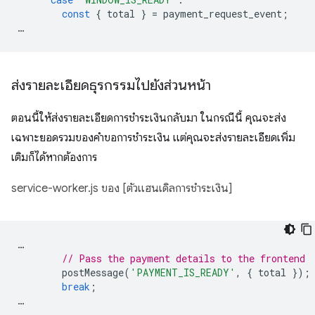
const
{
total
}
=
payment_request_event
;
…
ส่งรายละเอียดธุรกรรมไปยังส่วนหน้า
ตอนนี้ให้ส่งรายละเอียดการชำระเงินกลับมา ในกรณีนี้ คุณจะส่ง
เฉพาะยอดรวมของคำขอการชำระเงิน แต่คุณจะส่งรายละเอียดเพิ่ม
เติมก็ได้หากต้องการ
service-worker.js ของ [ตัวแฮนเดิลการชำระเงิน]
…
// Pass the payment details to the frontend
postMessage
(
'PAYMENT_IS_READY'
,
{
total
});
break
;
…