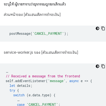
ระบุให้ ผู้ขายทราบว่าธุรกรรมถูกยกเลิกแล้ว
ส่วนหน้าของ [ตัวแฮนเดิลการชำระเงิน]
postMessage
(
'CANCEL_PAYMENT'
);
service-worker.js ของ [ตัวแฮนเดิลการชำระเงิน]
…
// Received a message from the frontend
self
.
addEventListener
(
'message'
,
async
e
=
>
{
let
details
;
try
{
switch
(
e
.
data
.
type
)
{
…
case
'CANCEL_PAYMENT'
: