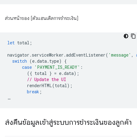
ส่วนหน้าของ [ตัวแฮนเดิลการชำระเงิน]
let
total
;
navigator
.
serviceWorker
.
addEventListener
(
'message'
,
switch
(
e
.
data
.
type
)
{
case
'PAYMENT_IS_READY'
:
({
total
}
=
e
.
data
);
// Update the UI
renderHTML
(
total
);
break
;
…
ส่งคืนข้อมูลเข้าสู่ระบบการชำระเงินของลูกค้า