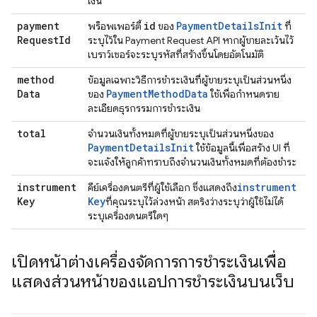
เงิน
payment
id
Payment
Details
Init
พร็อพเพอร์ตี้
ของ
ที่
Request
Id
ระบุไว้ใน Payment Request API หากผู้ขายละเว้นไว้
เบราว์เซอร์จะระบุรหัสที่สร้างขึ้นโดยอัตโนมัติ
method
ข้อมูลเฉพาะวิธีการชำระเงินที่ผู้ขายระบุเป็นส่วนหนึ่ง
Data
Payment
Method
Data
ของ
ใช้เพื่อกำหนดราย
ละเอียดธุรกรรมการชำระเงิน
total
จำนวนเงินทั้งหมดที่ผู้ขายระบุเป็นส่วนหนึ่งของ
Payment
Details
Init
ใช้ข้อมูลนี้เพื่อสร้าง UI ที่
จะแจ้งให้ลูกค้าทราบถึงจำนวนเงินทั้งหมดที่ต้องชำระ
instrument
instrument
คีย์เครื่องดนตรีที่ผู้ใช้เลือก ซึ่งแสดงถึง
Key
Key
ที่คุณระบุไว้ล่วงหน้า สตริงว่างระบุว่าผู้ใช้ไม่ได้
ระบุเครื่องดนตรีใดๆ
เปิดหน้าต่างเครื่องจัดการการชำระเงินเพื่อ
แสดงส่วนหน้าของแอปการชำระเงินบนเว็บ