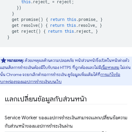
this
.
reject_
=
reject
;
})
}
get
promise
()
{
return
this
.
promise_
}
get
resolve
()
{
return
this
.
resolve_
}
get
reject
()
{
return
this
.
reject_
}
}
หมายเหตุ:
ด้วยเหตุผลด้านความปลอดภัย หน้าส่วนหน้าซึ่งเปิดในหน้าต่างตัว
แฮนเดิลการชำระเงินต้องมีใบรับรอง HTTPS ที่ถูกต้องและไม่มี
เนื้อหาผสม
ไม่เช่น
นั้น Chrome จะยกเลิกคำขอการชำระเงิน ดูข้อมูลเพิ่มเติมได้ที่
การแก้ไขข้อ
บกพร่องของแอปการชำระเงินบนเว็บ
แลกเปลี่ยนข้อมูลกับส่วนหน้า
Service Worker ของแอปการชำระเงินสามารถแลกเปลี่ยนข้อความ
กับส่วนหน้าของแอปการชำระเงินผ่าน