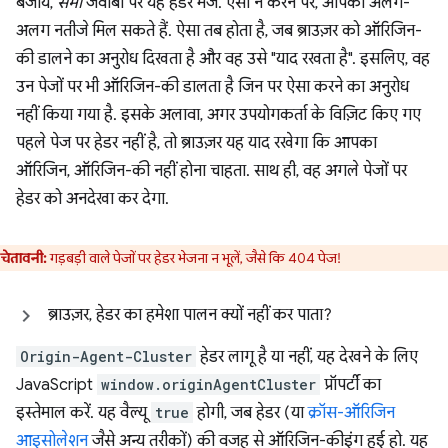
बजाय,
सभी
जवाबों पर यह हेडर भेजें. ऐसा न करने पर, आपको अलग-
अलग नतीजे मिल सकते हैं. ऐसा तब होता है, जब ब्राउज़र को ऑरिजिन-
की डालने का अनुरोध दिखता है और वह उसे "याद रखता है". इसलिए, वह
उन पेजों पर भी ऑरिजिन-की डालता है जिन पर ऐसा करने का अनुरोध
नहीं किया गया है. इसके अलावा, अगर उपयोगकर्ता के विज़िट किए गए
पहले पेज पर हेडर नहीं है, तो ब्राउज़र यह याद रखेगा कि आपका
ऑरिजिन, ऑरिजिन-की नहीं होना चाहता. साथ ही, वह अगले पेजों पर
हेडर को अनदेखा कर देगा.
चेतावनी:
गड़बड़ी वाले पेजों पर हेडर भेजना न भूलें, जैसे कि 404 पेज!
ब्राउज़र, हेडर का हमेशा पालन क्यों नहीं कर पाता?
Origin-Agent-Cluster
हेडर लागू है या नहीं, यह देखने के लिए
JavaScript
window.originAgentCluster
प्रॉपर्टी का
इस्तेमाल करें. यह वैल्यू
true
होगी, जब हेडर (या
क्रॉस-ऑरिजिन
आइसोलेशन
जैसे अन्य तरीकों) की वजह से ऑरिजिन-कीइंग हुई हो. यह