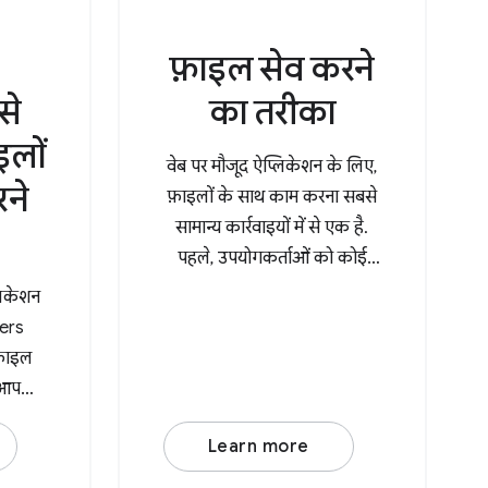
फ़ाइल सेव करने
से
का तरीका
इलों
वेब पर मौजूद ऐप्लिकेशन के लिए,
ने
फ़ाइलों के साथ काम करना सबसे
सामान्य कार्रवाइयों में से एक है.
पहले, उपयोगकर्ताओं को कोई
फ़ाइल अपलोड करनी होती थी,
लिकेशन
उसमें कुछ बदलाव करने होते थे,
lers
और फिर उसे डाउनलोड करना
 फ़ाइल
होता था. इससे, डाउनलोड फ़ोल्डर
, आपको
में उसकी एक कॉपी बन
िंग
Learn more
र्टी के
एक ऐसा