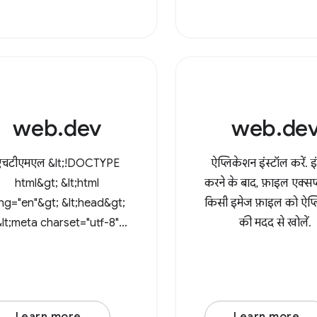
मदद से, अब उपयोगकर्ता ब्रा
ipsum dolor sit amet,
डायरेक्ट्री खोल सकते हैं
nsectetur adipiscing elit.
In at
web.dev
web.de
एचटीएमएल &lt;!DOCTYPE
ऐप्लिकेशन इंस्टॉल करें. इ
html&gt; &lt;html
करने के बाद, फ़ाइल एक्सप्
ng="en"&gt; &lt;head&gt;
किसी इमेज फ़ाइल को ऐप्
&lt;meta charset="utf-8"
की मदद से खोलें.
/&gt; &lt;meta
name="viewport"
content="width=device-
dth, initial-scale=1" /&gt;