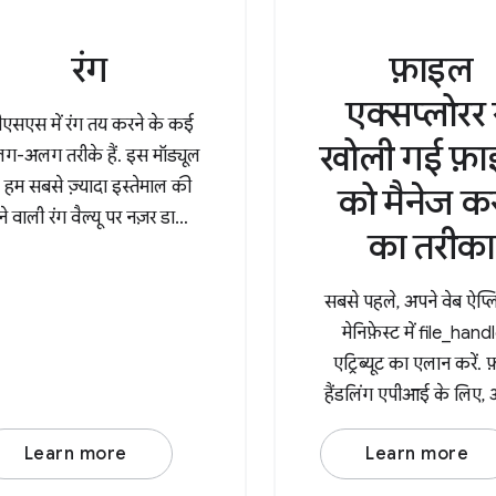
रंग
फ़ाइल
एक्सप्लोरर 
ीएसएस में रंग तय करने के कई
खोली गई फ़ा
ग-अलग तरीके हैं. इस मॉड्यूल
ं, हम सबसे ज़्यादा इस्तेमाल की
को मैनेज कर
े वाली रंग वैल्यू पर नज़र डालते
का तरीका
हैं.
सबसे पहले, अपने वेब ऐप्
मेनिफ़ेस्ट में file_hand
एट्रिब्यूट का एलान करें.
हैंडलिंग एपीआई के लिए
action प्रॉपर्टी (हैंडल
Learn more
Learn more
यूआरएल) और accept प्रॉप
बारे में बताना होगा. यह 