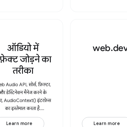
ऑब्जेक्ट है जिसमें MIM
को की के तौर
ऑडियो में
web.de
फ़ेक्ट जोड़ने का
तरीका
b Audio API, सोर्स, फ़िल्टर,
और डेस्टिनेशन मैनेज करने के
ए, AudioContext() इंटरफ़ेस
का इस्तेमाल करता है.
AudioContext() का नया
Learn more
Learn more
इंटरफ़ेस बनाने के बाद, कोई