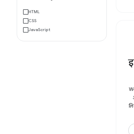
HTML
CSS
JavaScript
इ
We
लि