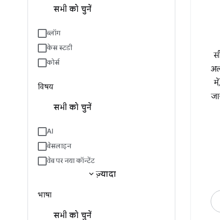
सभी को चुनें
ब्लॉग
केस स्टडी
स
कोर्स
अल
मे
विषय
जान
सभी को चुनें
AI
बेसलाइन
वेब पर नया कॉन्टेंट
expand_more
ज़्यादा
भाषा
सभी को चुनें