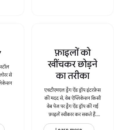
उज़र में
करना JavaScript पैटर्न के बारे में
. साथ
जानकारी
v
फ़ाइलों को
खींचकर छोड़ने
ंस्टॉल
का तरीका
लोरर से
लिकेशन
एचटीएमएल ड्रैग ऐंड ड्रॉप इंटरफ़ेस
की मदद से, वेब ऐप्लिकेशन किसी
वेब पेज पर ड्रैग ऐंड ड्रॉप की गई
फ़ाइलें स्वीकार कर सकते हैं.
खींचने और छोड़ने की प्रोसेस के