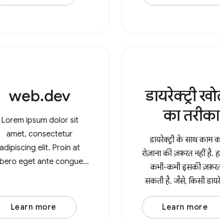
ऑडियो सोर्स नोड बनाएं. जैसे,
udioBufferSourceNode या
scillatorNode. उदाहरण के
लिए, लागू
web.dev
डायरेक्ट्री ख
का तरीका
Lorem ipsum dolor sit
amet, consectetur
डायरेक्ट्री के साथ काम 
adipiscing elit. Proin at
रोज़ाना की ज़रूरत नहीं है. 
libero eget ante congue
कभी-कभी इसकी ज़रूरत
molestie. Integer varius
सकती है. जैसे, किसी डायरेक्ट
enim leo. Duis est nisi,
मौजूद सभी इमेज को प्रोसे
lamcorper et posuere eu,
Learn more
Learn more
File System Access A
mattis sed lorem. Lorem