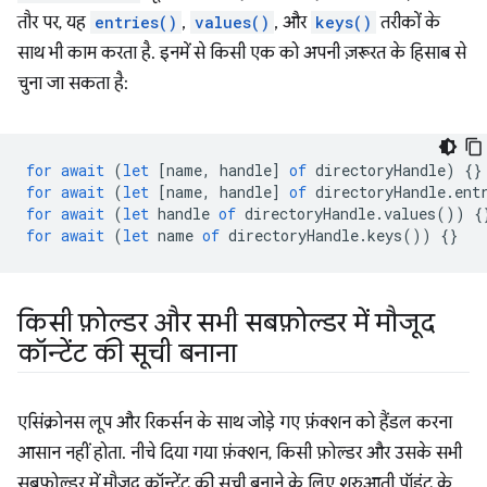
तौर पर, यह
entries()
,
values()
, और
keys()
तरीकों के
साथ भी काम करता है. इनमें से किसी एक को अपनी ज़रूरत के हिसाब से
चुना जा सकता है:
for
await
(
let
[
name
,
handle
]
of
directoryHandle
)
{}
for
await
(
let
[
name
,
handle
]
of
directoryHandle
.
ent
for
await
(
let
handle
of
directoryHandle
.
values
())
{
for
await
(
let
name
of
directoryHandle
.
keys
())
{}
किसी फ़ोल्डर और सभी सबफ़ोल्डर में मौजूद
कॉन्टेंट की सूची बनाना
एसिंक्रोनस लूप और रिकर्सन के साथ जोड़े गए फ़ंक्शन को हैंडल करना
आसान नहीं होता. नीचे दिया गया फ़ंक्शन, किसी फ़ोल्डर और उसके सभी
सबफ़ोल्डर में मौजूद कॉन्टेंट की सूची बनाने के लिए शुरुआती पॉइंट के