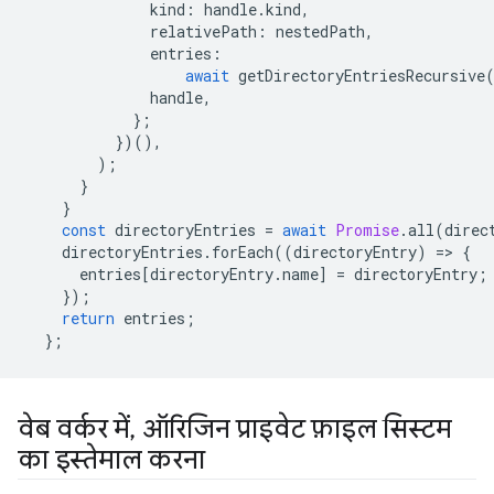
kind
:
handle
.
kind
,
relativePath
:
nestedPath
,
entries
:
await
getDirectoryEntriesRecursive
handle
,
};
})(),
);
}
}
const
directoryEntries
=
await
Promise
.
all
(
direc
directoryEntries
.
forEach
((
directoryEntry
)
=
>
{
entries
[
directoryEntry
.
name
]
=
directoryEntry
;
});
return
entries
;
};
वेब वर्कर में
,
ऑरिजिन प्राइवेट फ़ाइल सिस्टम
का इस्तेमाल करना