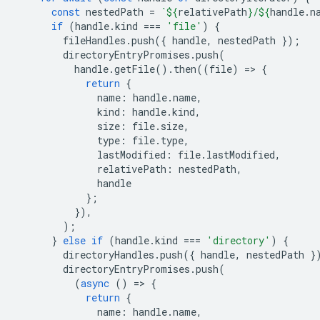
const
nestedPath
=
`
${
relativePath
}
/
${
handle
.
n
if
(
handle
.
kind
===
'file'
)
{
fileHandles
.
push
({
handle
,
nestedPath
});
directoryEntryPromises
.
push
(
handle
.
getFile
().
then
((
file
)
=
>
{
return
{
name
:
handle
.
name
,
kind
:
handle
.
kind
,
size
:
file
.
size
,
type
:
file
.
type
,
lastModified
:
file
.
lastModified
,
relativePath
:
nestedPath
,
handle
};
}),
);
}
else
if
(
handle
.
kind
===
'directory'
)
{
directoryHandles
.
push
({
handle
,
nestedPath
}
directoryEntryPromises
.
push
(
(
async
()
=
>
{
return
{
name
:
handle
.
name
,