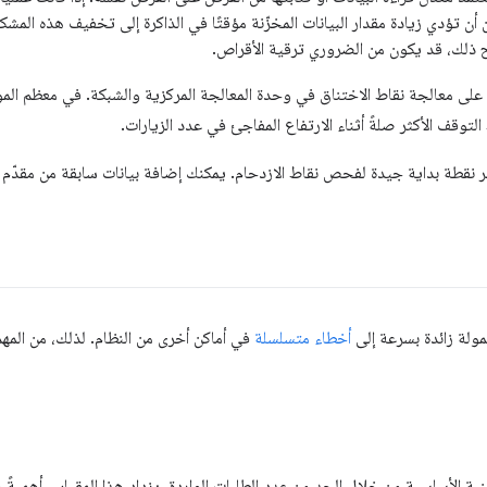
ن تؤدي زيادة مقدار البيانات المخزّنة مؤقتًا في الذاكرة إلى تخفيف هذه المش
جح ذلك، قد يكون من الضروري ترقية الأقراص.
يل على معالجة نقاط الاختناق في وحدة المعالجة المركزية والشبكة. في معظم الم
لتوقف الأكثر صلةً أثناء الارتفاع المفاجئ في عدد الزيارات.
ّر نقطة بداية جيدة لفحص نقاط الازدحام. يمكنك إضافة بيانات سابقة من مقدّم ا
ولة زائدة بسرعة إلى
أخطاء متسلسلة
في أماكن أخرى من النظام. لذلك، من المهمّ
 الأساسية من خلال الحد من عدد الطلبات الواردة. يزداد هذا المقياس أهميةً مع