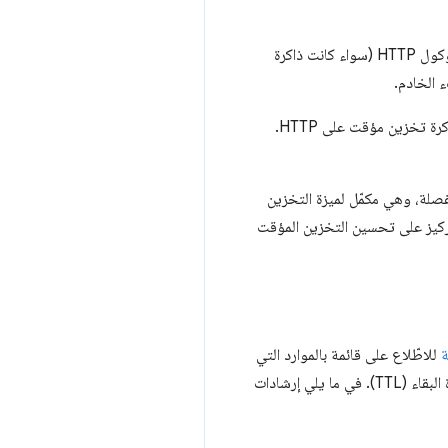
ابحث عن طرق لتخزين المحتوى مؤقتًا بشكل أكثر فعالية. إذا كان بالإمكان عرض مورد من ذاكرة تخزين مؤقت لبروتوكول HTTP (سواء كانت ذاكرة
 الخادم.
، إلى كيفية تخزين مورد معيّن مؤقتًا في ذاكرة تخزين مؤقت على HTTP.
صلة، وهي مكمّل لميزة التخزين
د، يجب التركيز على تحسين التخزين المؤقت
ة
للاطّلاع على قائمة بالموارد التي
بين قصيرة ومتوسطة. بالنسبة إلى كلّ مورد مُدرَج، ننصحك بالتفكير في ما إذا كان يجب زيادة مدة البقاء (TTL). في ما يلي إرشادات