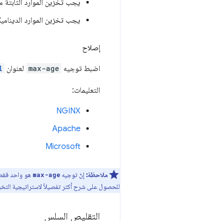
يجب تخزين الموارد الثابتة م
يجب تخزين الموارد الديناميكية م
إصلاح
اضبط توجيه
max-age
لعنوان
l
التعليمات:
NGINX
Apache
Microsoft
ملاحظة:
إنّ توجيه
هو واحد فقط 
max-age
للحصول على شرح أكثر تفصيلاً لاستراتيجية التخ
التقليص السلس