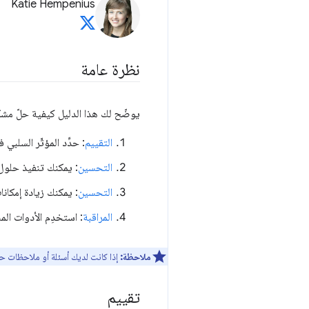
Katie Hempenius
نظرة عامة
يوضّح لك هذا الدليل كيفية حلّ مشكلة "ا
التقييم
: حدِّد المؤثّر السلبي 
التحسين
: يمكنك تنفيذ حلول 
التحسين
: يمكنك زيادة إمكان
المراقبة
: استخدِم الأدوات ال
ملاحظة:
إذا كانت لديك أسئلة أو ملاحظات ح
تقييم