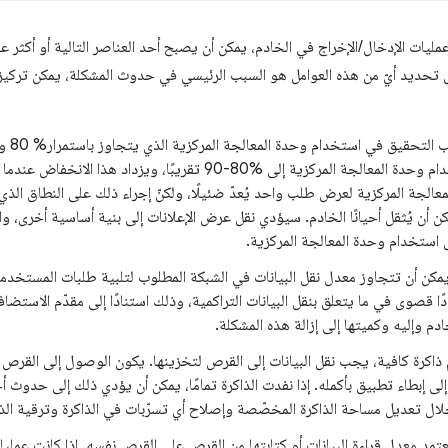
مليات الإدخال/الإخراج في الخادم، يمكن أن يصبح أحد العناصر التالية أو أكثر عائ
ل تحديد أيّ من هذه العوامل هو السبب الرئيسي في حدوث المشكلة، يمكن تركيز ا
وحدة الم
أداء الخادم عندما يصل استخدام وحدة المعالجة المركزية إلى %80-90 تقريبًا، و
 المعالجة المركزية لعرض طلب واحد يُعدّ ضئيلًا، ولكنّ إجراء ذلك على النطاق الذ
ن أن يُثقل أحيانًا الخادم. سيؤدي نقل عرض الإعلانات إلى بنية أساسية أخرى، والح
 استخدام وحدة المعالجة المركزية.
يمكن أن تتجاوز معدل نقل البيانات في الشبكة المطلوب لتلبية طلبات المستخدم
ودًا قصوى في ما يتعلق بنقل البيانات التراكمية، وذلك استنادًا إلى مقدّم الاست
خادم وإليه وكميتها إلى إزالة هذه المشكلة.
ظام ذاكرة كافية، يجب نقل البيانات إلى القرص لتخزينها. يكون الوصول إلى القرص 
لى إبطاء تطبيق بأكمله. إذا نفدت الذاكرة تمامًا، يمكن أن يؤدي ذلك إلى حدوث 
لال تعديل مساحة الذاكرة المخصّصة وإصلاح أي تسرّبات في الذاكرة وترقية الذا
تمد معدل قراءة البيانات أو كتابتها من القرص على القرص نفسه. إذا كانت عمليا