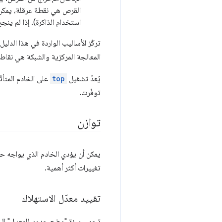
القرص هي نقطة عرقلة، يمكن أ
استخدام الذاكرة). إذا لم ين
تركّز الأساليب الواردة في هذا الدل
المعالجة المركزية والشبكة هي نقاط ا
يُعدّ تشغيل
top
على الخادم المتأث
توفّرت.
توازن
يمكن أن يؤدي الخادم الذي يواجه حم
تغييرات أكثر أهمية.
تقييد معدّل الاستهلاك
تحمي ميزة "وضع حدود للمعدل" البنية