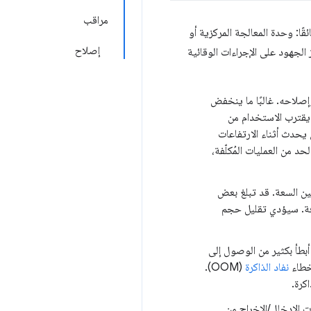
مراقب
قًا: وحدة المعالجة المركزية أو
إصلاح
لجهود على الإجراءات الوقائية
عالجة المركزية: يجب التحقيق في استخدام وحدة المعالجة المركزية الذي يتجاوز باستمرار% 80 وإصلاحه. غالبًا ما ينخفض
يزداد هذا الانخفاض عندما يقترب الاستخدام من
ي يحدث أثناء الارتفاعات
د من العمليات المُكلّفة،
ين السعة. قد تبلغ بعض
ضافة. سيؤدي تقليل حجم
أبطأ بكثير من الوصول إلى
أخطاء
نفاد الذاكرة
(OOM).
كرة.
ت الإدخال/الإخراج من