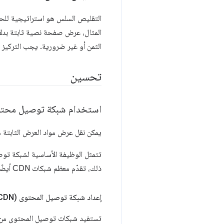
التقليص السلس هو استراتيجية للحدّ
المثال، عرض صفحة نصية ثابتة بدلاً
الثمن أو غير ضرورية. يجب التركيز عل
تحسين
استخدام شبكة توصيل محتوى (N
يمكن نقل عرض مواد العرض الثابتة من خادمك إ
تتمثل الوظيفة الأساسية لشبكة تو
ذلك، تقدّم معظم شبكات CDN أيضًا ميزات إضافية ذات صلة بالأداء، مثل الضغط وموازنة التحميل وتحسين الوسائط.
إعداد شبكة توصيل المحتوى (CDN)
تستفيد شبكات توصيل المحتوى من الت