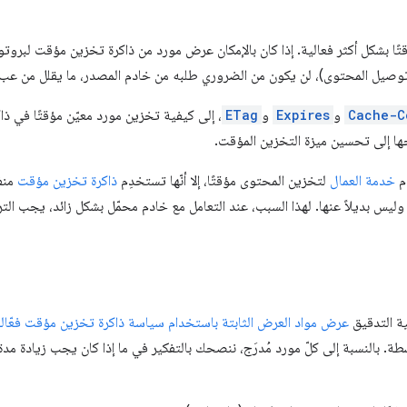
وصيل المحتوى)، لن يكون من الضروري طلبه من خادم المصدر، ما يقلل من عبء
Cache-C
و
Expires
و
ETag
 إلى تحسين ميزة التخزين المؤقت.
ام
خدمة العمال
لتخزين المحتوى مؤقتًا، إلا أنّها تستخدِم
ذاكرة تخزين مؤقت
منف
لمؤقت المناسب لبروتوكول HTTP وليس بديلاً عنها. لهذا السبب، عند التعامل مع خادم محمّل بشكل زائ
ية التدقيق
عرض مواد العرض الثابتة باستخدام سياسة ذاكرة تخزين مؤقت فعّال