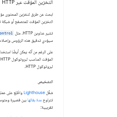
التخزين المؤقت عبر HTTP
التخزين المؤقت للمتصفح أو شبكة ت
تشير عناوين HTTP، مثل
ontrol
سيؤدي تدقيق هذه الرؤوس وإصلاحها
على الرغم من أنّه يمكن أيضًا استخد
ا
لبروتوكول HTTP.
التشخيص
شغِّل
Lighthouse
واطّلِع على عمل
تتراوح
مدة بقائها
تقريبية: