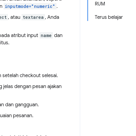
RUM
n
inputmode="numeric"
.
ect
, atau
textarea
, Anda
Terus belajar
pada atribut input
name
dan
tus.
setelah checkout selesai.
 jelas dengan pesan ajakan
an dan gangguan.
uaian pesanan.