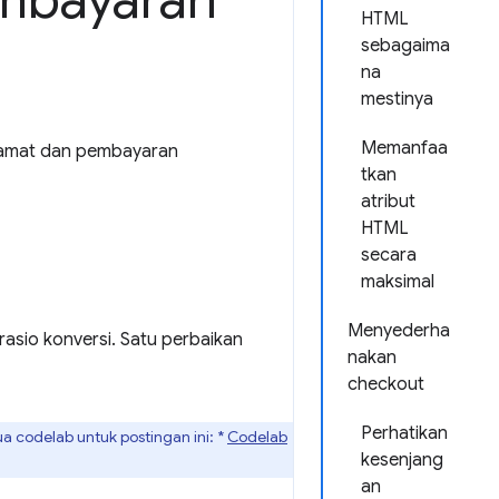
embayaran
HTML
sebagaima
na
mestinya
Memanfaa
lamat dan pembayaran
tkan
atribut
HTML
secara
maksimal
Menyederha
sio konversi. Satu perbaikan
nakan
checkout
Perhatikan
ua codelab untuk postingan ini: *
Codelab
kesenjang
an