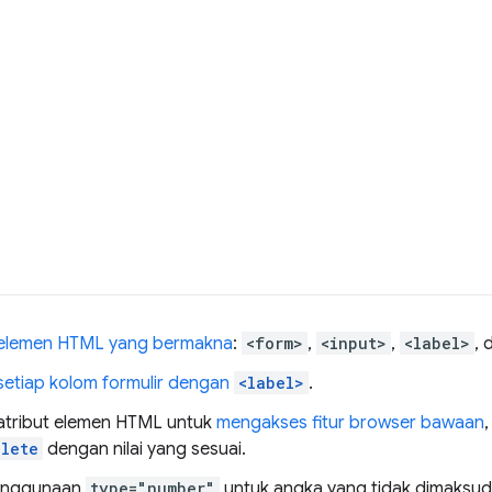
elemen HTML yang bermakna
:
<form>
,
<input>
,
<label>
, 
 setiap kolom formulir dengan
<label>
.
tribut elemen HTML untuk
mengakses fitur browser bawaan
lete
dengan nilai yang sesuai.
penggunaan
type="number"
untuk angka yang tidak dimaksud