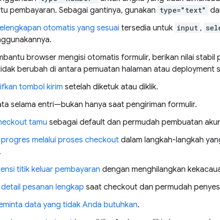
tu pembayaran. Sebagai gantinya, gunakan
type="text"
da
 pelengkapan otomatis yang sesuai
tersedia untuk
input
,
sel
nggunakannya.
antu browser mengisi otomatis formulir, berikan nilai stabil 
idak berubah di antara pemuatan halaman atau deployment si
fkan tombol kirim
setelah diketuk atau diklik.
ta selama entri—bukan hanya saat pengiriman formulir.
heckout tamu
sebagai default dan permudah pembuatan akun 
n
progres melalui proses checkout
dalam langkah-langkah yang
.
ensi titik keluar pembayaran
dengan menghilangkan kekacau
 detail pesanan lengkap
saat checkout dan permudah penyes
minta data yang tidak Anda butuhkan
.