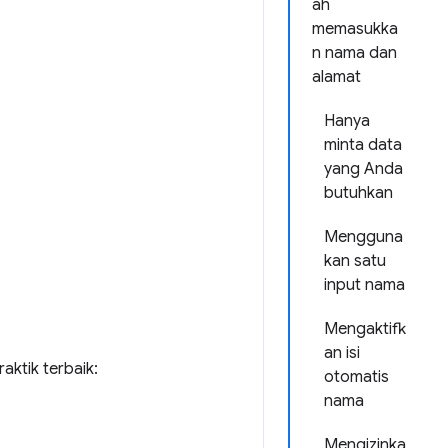
ah
memasukka
n nama dan
alamat
Hanya
minta data
yang Anda
butuhkan
Mengguna
kan satu
input nama
Mengaktifk
an isi
ktik terbaik:
otomatis
nama
Mengizinka