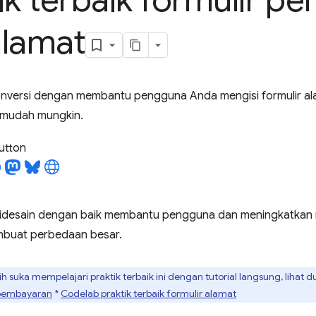
ik terbaik formulir p
alamat
nversi dengan membantu pengguna Anda mengisi formulir a
emudah mungkin.
utton
didesain dengan baik membantu pengguna dan meningkatkan ra
mbuat perbedaan besar.
ih suka mempelajari praktik terbaik ini dengan tutorial langsung, lihat d
r pembayaran
*
Codelab praktik terbaik formulir alamat