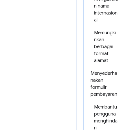
n nama
internasion
al
Memungki
nkan
berbagai
format
alamat
Menyederha
nakan
formulir
pembayaran
Membantu
pengguna
menghinda
ri