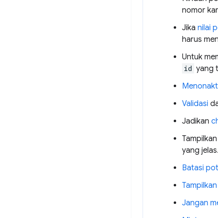
nomor kar
Jika
nilai
harus me
Untuk memb
id
yang t
Menonakti
Validasi
da
Jadikan
c
Tampilka
yang jelas
Batasi pot
Tampilkan
Jangan me