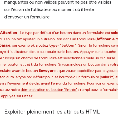
manquantes ou non valides peuvent ne pas être visibles
sur l'écran de l'utilisateur au moment où il tente
d'envoyer un formulaire.
Attention
: Le type par défaut d'un bouton dans un formulaire est
sub
vous souhaitez ajouter un autre bouton dans un formulaire (
Afficher le 
passe
, par exemple), ajoutez
. Sinon, le formulaire ser
type="button"
oyé si l'utilisateur clique ou appuie sur le bouton. Appuyer sur la touche
lorsqu'un champ de formulaire est sélectionné simule un clic sur le
er
mier bouton
du formulaire. Si vous incluez un bouton dans votr
submit
mulaire avant le bouton
Envoyer
et que vous ne spécifiez pas le type, c
ton aura le type par défaut pour les boutons d'un formulaire (
) e
submit
evra l'événement de clic avant l'envoi du formulaire. Pour voir un exemp
sultez notre
démonstration du bouton "Entrée"
: remplissez le formulair
s appuyez sur
.
Enter
Exploiter pleinement les attributs HTML