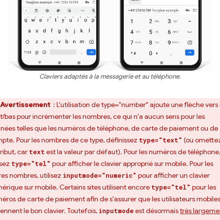
Claviers adaptés à la messagerie et au téléphone.
Avertissement
: L'utilisation de type="number" ajoute une flèche vers 
t/bas pour incrémenter les nombres, ce qui n'a aucun sens pour les
nées telles que les numéros de téléphone, de carte de paiement ou de
pte. Pour les nombres de ce type, définissez
(ou omette
type="text"
tribut, car
est la valeur par défaut). Pour les numéros de téléphone
text
isez
pour afficher le clavier approprié sur mobile. Pour les
type="tel"
res nombres, utilisez
pour afficher un clavier
inputmode="numeric"
érique sur mobile. Certains sites utilisent encore
pour les
type="tel"
éros de carte de paiement afin de s'assurer que les utilisateurs mobile
iennent le bon clavier. Toutefois,
est désormais
très largeme
inputmode