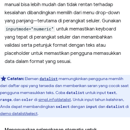
manual bisa lebih mudah dan tidak rentan terhadap
kesalahan dibandingkan memilih dari menu drop-down
yang panjang—terutama di perangkat seluler. Gunakan
inputmode="numeric"
untuk memastikan keyboard
yang tepat di perangkat seluler dan menambahkan
validasi serta petunjuk format dengan teks atau
placeholder untuk memastikan pengguna memasukkan
data dalam format yang sesuai.
Catatan:
Elemen
memungkinkan pengguna memilih
datalist
dari daftar opsi yang tersedia dan memberikan saran yang cocok saat
pengguna memasukkan teks. Coba
untuk input
,
datalist
text
, dan
di
simpl.info/datalist
. Untuk input tahun kelahiran,
range
color
Anda dapat membandingkan
dengan
dan
di
select
input
datalist
demo datalist/select
.
Menggunakan pelengkapan otomatis untuk