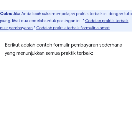
Coba:
Jika Anda lebih suka mempelajari praktik terbaik ini dengan tutor
gsung, lihat dua codelab untuk postingan ini: *
Codelab praktik terbaik
mulir pembayaran
*
Codelab praktik terbaik formulir alamat
Berikut adalah contoh formulir pembayaran sederhana
yang menunjukkan semua praktik terbaik: