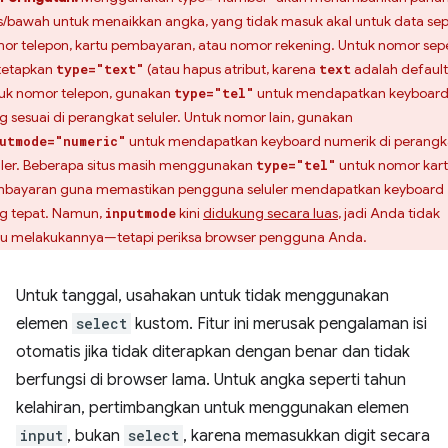
s/bawah untuk menaikkan angka, yang tidak masuk akal untuk data sep
or telepon, kartu pembayaran, atau nomor rekening. Untuk nomor sepe
, tetapkan
(atau hapus atribut, karena
adalah default
type="text"
text
uk nomor telepon, gunakan
untuk mendapatkan keyboar
type="tel"
g sesuai di perangkat seluler. Untuk nomor lain, gunakan
untuk mendapatkan keyboard numerik di perangk
utmode="numeric"
uler. Beberapa situs masih menggunakan
untuk nomor kar
type="tel"
bayaran guna memastikan pengguna seluler mendapatkan keyboard
g tepat. Namun,
kini
didukung secara luas
, jadi Anda tidak
inputmode
lu melakukannya—tetapi periksa browser pengguna Anda.
Untuk tanggal, usahakan untuk tidak menggunakan
elemen
select
kustom. Fitur ini merusak pengalaman isi
otomatis jika tidak diterapkan dengan benar dan tidak
berfungsi di browser lama. Untuk angka seperti tahun
kelahiran, pertimbangkan untuk menggunakan elemen
input
, bukan
select
, karena memasukkan digit secara