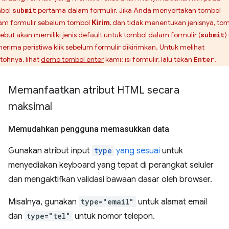
bol
pertama dalam formulir. Jika Anda menyertakan tombol
submit
am formulir sebelum tombol
Kirim
, dan tidak menentukan jenisnya, to
sebut akan memiliki jenis default untuk tombol dalam formulir (
)
submit
erima peristiwa klik sebelum formulir dikirimkan. Untuk melihat
tohnya, lihat
demo tombol enter
kami: isi formulir, lalu tekan
.
Enter
Memanfaatkan atribut HTML secara
maksimal
Memudahkan pengguna memasukkan data
Gunakan atribut input
type
yang sesuai
untuk
menyediakan keyboard yang tepat di perangkat seluler
dan mengaktifkan validasi bawaan dasar oleh browser.
Misalnya, gunakan
type="email"
untuk alamat email
dan
type="tel"
untuk nomor telepon.