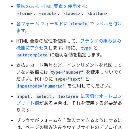
意味のある HTML 要素を使用する
:
<form>
、
<input>
、
<label>
、
<button>
。
各フォーム フィールドに
<label>
でラベルを付け
ます。
HTML 要素の属性を使用して、
ブラウザの組み込み
機能にアクセス
します。特に、
type
と
autocomplete
に適切な値を指定します。
支払いカード番号など、インクリメントを意図して
いない数値には
type="number"
を使用しないでく
ださい。代わりに
type="text"
と
inputmode="numeric"
を使用してください。
input
、
select
、
textarea
に
適切なオートコン
プリート値
がある場合は、それを使用する必要があ
ります。
ブラウザがフォームを自動入力できるようにするに
は、ページの読み込みやウェブサイトのデプロイメ