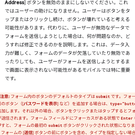
Address
] ボタンを無効のままにしないでください。これ
ではユーザーの助けになりません。ユーザーはボタンをタ
ップまたはクリックし続け、ボタンが壊れていると考える
可能性があります。代わりに、ユーザーが無効なデータで
フォームを送信しようとした場合は、何が問題なのか、ど
うすれば修正できるのかを説明します。これは、データ入
力が難しく、フォームのデータが欠落していたり無効であ
ったりしても、ユーザーがフォームを送信しようとするま
で画面に表示されない可能性があるモバイルでは特に重要
です。
注意:
フォーム内のボタンのデフォルトのタイプは
です。フォ
submit
別のボタン（[
パスワードを表示
] など）を追加する場合は、
type="butt
追加します。それ以外の場合、ボタンをクリックまたはタップするとフ
が送信されます。フォーム フィールドにフォーカスがある状態で
Enter
押すと、フォームの最初の
ボタンがクリックされた状態になりま
submit
フォームの [
送信
] ボタンの前にボタンを含め、タイプを指定しない場