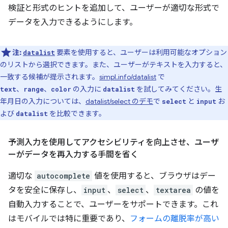
検証と形式のヒントを追加して、ユーザーが適切な形式で
データを入力できるようにします。
注:
要素を使用すると、ユーザーは利用可能なオプション
datalist
のリストから選択できます。また、ユーザーがテキストを入力すると、
一致する候補が提示されます。
simpl.info/datalist
で
、
、
の入力に
を試してみてください。生
text
range
color
datalist
年月日の入力については、
datalist/select のデモ
で
と
お
select
input
よび
を比較できます。
datalist
予測入力を使用してアクセシビリティを向上させ、ユーザ
ーがデータを再入力する手間を省く
適切な
autocomplete
値を使用すると、ブラウザはデー
タを安全に保存し、
input
、
select
、
textarea
の値を
自動入力することで、ユーザーをサポートできます。これ
はモバイルでは特に重要であり、
フォームの離脱率が高い