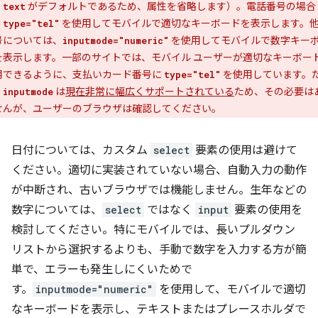
、
がデフォルトであるため、属性を省略します）。電話番号の場合
text
、
を使用してモバイルで適切なキーボードを表示します。
type="tel"
号については、
を使用してモバイルで数字キー
inputmode="numeric"
を表示します。一部のサイトでは、モバイル ユーザーが適切なキーボー
用できるように、支払いカード番号に
を使用しています。
type="tel"
、
は
現在非常に幅広くサポートされている
ため、その必要は
inputmode
せんが、ユーザーのブラウザは確認してください。
日付については、カスタム
select
要素の使用は避けて
ください。適切に実装されていない場合、自動入力の動作
が中断され、古いブラウザでは機能しません。生年などの
数字については、
select
ではなく
input
要素の使用を
検討してください。特にモバイルでは、長いプルダウン
リストから選択するよりも、手動で数字を入力する方が簡
単で、エラーも発生しにくいためで
す。
inputmode="numeric"
を使用して、モバイルで適切
なキーボードを表示し、テキストまたはプレースホルダで