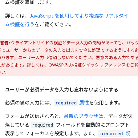
ム検証を追加します。
詳しくは、
JavaScript を使用してより複雑なリアルタイ
ム検証を行う
をご覧ください。
警告:
クライアントサイドの検証とデータ入力の制約があっても、バッ
ドでユーザーからのデータの入力と出力を安全に処理できるようにする
あります。ユーザー入力は信頼しないでください。悪意のある入力であ
性があります。詳しくは、
OWASP 入力検証クイック リファレンス
をご
さい。
ユーザーが必須データを入力し忘れないようにする
必須の値の入力には、
required
属性
を使用します。
フォームが送信されると、
最新のブラウザ
は、データが欠
落している
required
フィールドを自動的にプロンプト
表示してフォーカスを設定します。また、
:required
疑