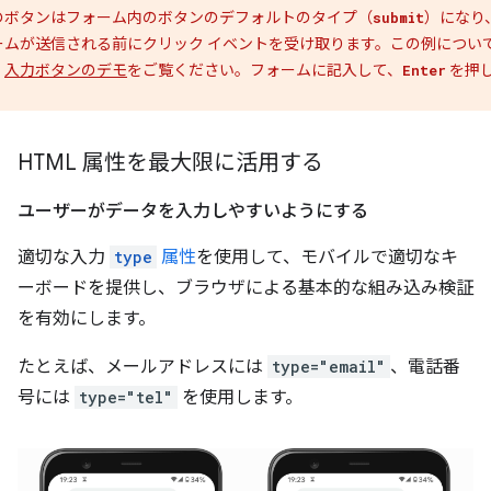
のボタンはフォーム内のボタンのデフォルトのタイプ（
）になり
submit
ームが送信される前にクリック イベントを受け取ります。この例につい
、
入力ボタンのデモ
をご覧ください。フォームに記入して、
を押
Enter
。
HTML 属性を最大限に活用する
ユーザーがデータを入力しやすいようにする
適切な入力
type
属性
を使用して、モバイルで適切なキ
ーボードを提供し、ブラウザによる基本的な組み込み検証
を有効にします。
たとえば、メールアドレスには
type="email"
、電話番
号には
type="tel"
を使用します。