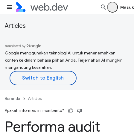
Masuk
Articles
Google menggunakan teknologi AI untuk menerjemahkan
konten ke dalam bahasa pilihan Anda. Terjemahan AI mungkin
mengandung kesalahan.
Beranda
Articles
Apakah informasi ini membantu?
Performa audit