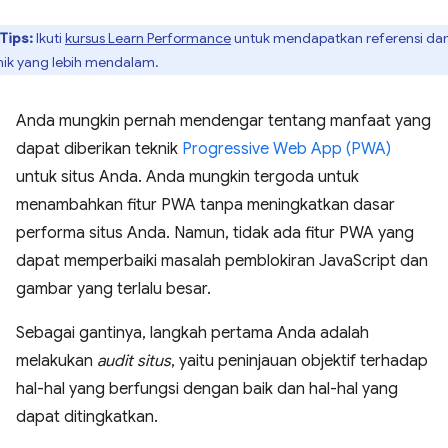
Tips:
Ikuti
kursus Learn Performance
untuk mendapatkan referensi da
nik yang lebih mendalam.
Anda mungkin pernah mendengar tentang manfaat yang
dapat diberikan teknik
Progressive Web App (PWA)
untuk situs Anda. Anda mungkin tergoda untuk
menambahkan fitur PWA tanpa meningkatkan dasar
performa situs Anda. Namun, tidak ada fitur PWA yang
dapat memperbaiki masalah pemblokiran JavaScript dan
gambar yang terlalu besar.
Sebagai gantinya, langkah pertama Anda adalah
melakukan
audit situs
, yaitu peninjauan objektif terhadap
hal-hal yang berfungsi dengan baik dan hal-hal yang
dapat ditingkatkan.