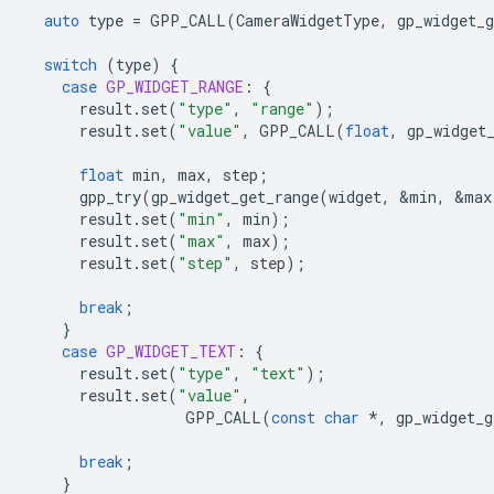
auto
type
=
GPP_CALL
(
CameraWidgetType
,
gp_widget_g
switch
(
type
)
{
case
GP_WIDGET_RANGE
:
{
result
.
set
(
"type"
,
"range"
);
result
.
set
(
"value"
,
GPP_CALL
(
float
,
gp_widget
float
min
,
max
,
step
;
gpp_try
(
gp_widget_get_range
(
widget
,
&
min
,
&
max
result
.
set
(
"min"
,
min
);
result
.
set
(
"max"
,
max
);
result
.
set
(
"step"
,
step
);
break
;
}
case
GP_WIDGET_TEXT
:
{
result
.
set
(
"type"
,
"text"
);
result
.
set
(
"value"
,
GPP_CALL
(
const
char
*
,
gp_widget_g
break
;
}