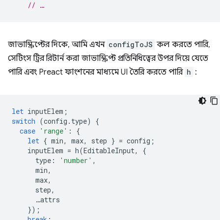
// …
জাভাস্ক্রিপ্টের দিকে, আমি এখন
configToJS
কল করতে পারি,
সেটিংস ট্রির রিটার্ন করা জাভাস্ক্রিপ্ট প্রতিনিধিত্বের উপর দিয়ে যেতে
পারি এবং Preact ফাংশনের মাধ্যমে UI তৈরি করতে পারি
h
:
let
inputElem
;
switch
(
config
.
type
)
{
case
'range'
:
{
let
{
min
,
max
,
step
}
=
config
;
inputElem
=
h
(
EditableInput
,
{
type
:
'number'
,
min
,
max
,
step
,
…
attrs
});
break
;