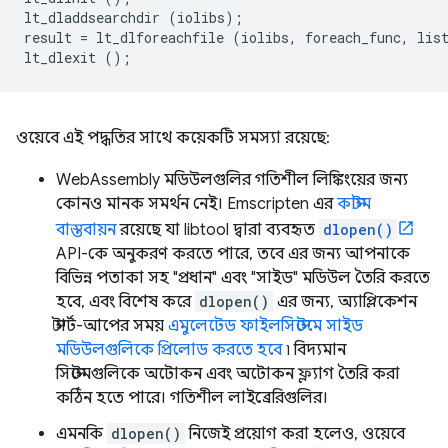
lt_dladdsearchdir
(
iolibs
);
result
=
lt_dlforeachfile
(
iolibs
,
foreach_func
,
lis
lt_dlexit
();
ওয়েবে এই পদ্ধতির সাথে কয়েকটি সমস্যা রয়েছে:
WebAssembly মডিউলগুলির গতিশীল লিঙ্কিংয়ের জন্য
কোনও মানক সমর্থন নেই। Emscripten এর
কাস্টম
বাস্তবায়ন
রয়েছে যা libtool দ্বারা ব্যবহৃত
dlopen()
API-কে অনুকরণ করতে পারে, তবে এর জন্য আপনাকে
বিভিন্ন পতাকা সহ "প্রধান" এবং "সাইড" মডিউল তৈরি করতে
হবে, এবং বিশেষ করে
dlopen()
এর জন্য, অ্যাপ্লিকেশন
স্টার্ট-আপের সময়
এমুলেটেড ফাইলসিস্টেমে সাইড
মডিউলগুলিকে প্রিলোড করতে হবে
৷ বিদ্যমান
সিস্টেমগুলিকে অটোকন এবং অটোকন ফ্ল্যাগ তৈরি করা
কঠিন হতে পারে। গতিশীল লাইব্রেরিগুলির।
এমনকি
dlopen()
নিজেই প্রয়োগ করা হলেও, ওয়েবে