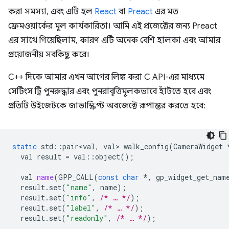
করা সমস্যা, এবং এটি হল
React
বা
Preact
এর মত
ফ্রেমওয়ার্কের মূল কার্যকারিতা। আমি এই প্রজেক্টের জন্য Preact
এর সাথে গিয়েছিলাম, কারণ এটি অনেক বেশি হালকা এবং আমার
প্রয়োজনীয় সবকিছু করে।
C++ দিকে আমার এখন আগের লিঙ্ক করা C API-এর মাধ্যমে
সেটিংস ট্রি পুনরুদ্ধার এবং পুনরাবৃত্তিমূলকভাবে হাঁটতে হবে এবং
প্রতিটি উইজেটকে জাভাস্ক্রিপ্ট অবজেক্টে রূপান্তর করতে হবে:
static
std
::
pair<val
,
val
>
walk_config
(
CameraWidget
val
result
=
val
::
object
();
val
name
(
GPP_CALL
(
const
char
*
,
gp_widget_get_nam
result
.
set
(
"name"
,
name
);
result
.
set
(
"info"
,
/* … */
);
result
.
set
(
"label"
,
/* … */
);
result
.
set
(
"readonly"
,
/* … */
);