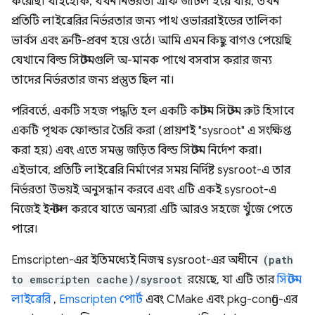
করেছি। যাইহোক, যখন নির্ভরতা গ্রাফ জটিল হয়ে যায়, তখন
প্রতিটি লাইব্রেরির নির্ভরতার জন্য পাথ ওভাররাইডের তালিকা
ভার্বস এবং ত্রুটি-প্রবণ হয়ে ওঠে। আমি এমন কিছু বাগও পেয়েছি
যেখানে বিল্ড সিস্টেমগুলি অ-মানক পাথে বসবাস করার জন্য
তাদের নির্ভরতার জন্য প্রস্তুত ছিল না।
পরিবর্তে, একটি সহজ পদ্ধতি হল একটি কাস্টম সিস্টেম রুট হিসাবে
একটি পৃথক ফোল্ডার তৈরি করা (প্রায়শই "sysroot" এ সংক্ষিপ্ত
করা হয়) এবং এতে সমস্ত জড়িত বিল্ড সিস্টেম নির্দেশ করা।
এইভাবে, প্রতিটি লাইব্রেরি নির্মাণের সময় নির্দিষ্ট sysroot-এ তার
নির্ভরতা উভয়ই অনুসন্ধান করবে এবং এটি একই sysroot-এ
নিজেই ইনস্টল করবে যাতে অন্যরা এটি আরও সহজে খুঁজে পেতে
পারে।
Emscripten-এর ইতিমধ্যেই নিজস্ব sysroot-এর অধীনে
(path
to emscripten cache)/sysroot
রয়েছে, যা এটি তার
সিস্টেম
লাইব্রেরি
,
Emscripten পোর্ট
এবং CMake এবং pkg-config-এর