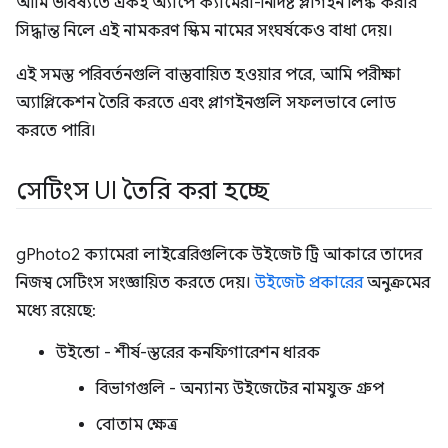
আমি ভবিষ্যতে একই অ্যাপে ক্যামেরা-নির্দিষ্ট প্লাগইন লিঙ্ক করার
সিদ্ধান্ত নিলে এই নামকরণ স্কিম নামের সংঘর্ষকেও বাধা দেয়।
এই সমস্ত পরিবর্তনগুলি বাস্তবায়িত হওয়ার পরে, আমি পরীক্ষা
অ্যাপ্লিকেশন তৈরি করতে এবং প্লাগইনগুলি সফলভাবে লোড
করতে পারি।
সেটিংস UI তৈরি করা হচ্ছে
gPhoto2 ক্যামেরা লাইব্রেরিগুলিকে উইজেট ট্রি আকারে তাদের
নিজস্ব সেটিংস সংজ্ঞায়িত করতে দেয়।
উইজেট প্রকারের
অনুক্রমের
মধ্যে রয়েছে:
উইন্ডো - শীর্ষ-স্তরের কনফিগারেশন ধারক
বিভাগগুলি - অন্যান্য উইজেটের নামযুক্ত গ্রুপ
বোতাম ক্ষেত্র