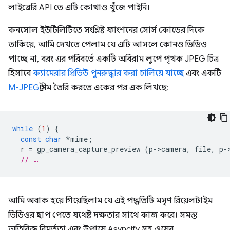
লাইব্রেরি API তে এটি কোথাও খুঁজে পাইনি।
কনসোল ইউটিলিটিতে সংশ্লিষ্ট ফাংশনের সোর্স কোডের দিকে
তাকিয়ে, আমি দেখতে পেলাম যে এটি আসলে কোনও ভিডিও
পাচ্ছে না, বরং এর পরিবর্তে একটি অবিরাম লুপে পৃথক JPEG চিত্র
হিসাবে
ক্যামেরার প্রিভিউ পুনরুদ্ধার করা চালিয়ে যাচ্ছে
এবং একটি
M-JPEG
স্ট্রীম তৈরি করতে একের পর এক লিখছে:
while
(
1
)
{
const
char
*
mime
;
r
=
gp_camera_capture_preview
(
p
-
>
camera
,
file
,
p
-
// …
আমি অবাক হয়ে গিয়েছিলাম যে এই পদ্ধতিটি মসৃণ রিয়েলটাইম
ভিডিওর ছাপ পেতে যথেষ্ট দক্ষতার সাথে কাজ করে। সমস্ত
অতিরিক্ত বিমূর্ততা এবং উপায়ে Asyncify সহ ওয়েব