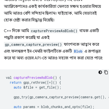
অ্যাপ্লিকেশনেও একই কার্যকারিতা মেলতে সক্ষম হওয়ার বিষয়ে
আমি আরও বেশি সন্দিহান ছিলাম। যাইহোক, আমি যেভাবেই
হোক চেষ্টা করার সিদ্ধান্ত নিয়েছি।
C++ দিকে আমি
capturePreviewAsBlob()
নামক একটি
পদ্ধতি প্রকাশ করেছি যা একই
gp_camera_capture_preview()
ফাংশনকে আহ্বান করে
এবং ফলস্বরূপ ইন-মেমরি ফাইলটিকে একটি
Blob
এ রূপান্তর
করে যা অন্য ওয়েব API-তে আরও সহজে পাস করা যেতে পারে:
val
capturePreviewAsBlob
()
{
return
gpp_rethrow
([
=
]()
{
auto
&
file
=
get_file
();
gpp_try
(
gp_camera_capture_preview
(
camera
.
get
(),
auto
params
=
blob_chunks_and_opts
(
file
);