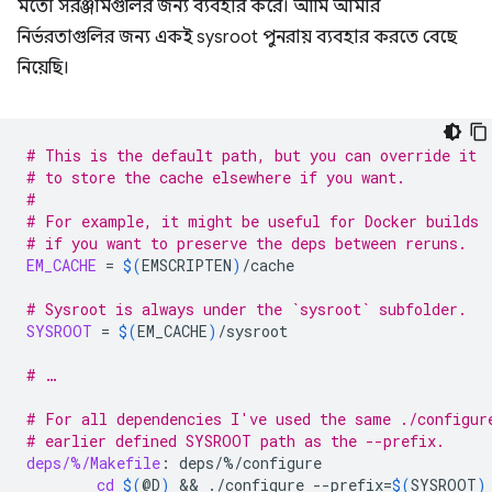
মতো সরঞ্জামগুলির জন্য ব্যবহার করে। আমি আমার
নির্ভরতাগুলির জন্য একই sysroot পুনরায় ব্যবহার করতে বেছে
নিয়েছি।
# This is the default path, but you can override it
# to store the cache elsewhere if you want.
#
# For example, it might be useful for Docker builds
# if you want to preserve the deps between reruns.
EM_CACHE
=
$(
EMSCRIPTEN
)
/cache

# Sysroot is always under the `sysroot` subfolder.
SYSROOT
=
$(
EM_CACHE
)
/sysroot

# …
# For all dependencies I've used the same ./configur
# earlier defined SYSROOT path as the --prefix.
deps/%/Makefile
:
deps
/%/
configure
cd
$(
@D
)
 && 
./configure
--prefix
=
$(
SYSROOT
)