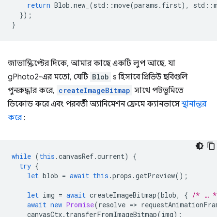
return
Blob
.
new_
(
std
::
move
(
params
.
first
),
std
::
});
}
জাভাস্ক্রিপ্টের দিকে, আমার কাছে একটি লুপ আছে, যা
gPhoto2-এর মতো, যেটি
Blob
s হিসাবে প্রিভিউ ছবিগুলি
পুনরুদ্ধার করে,
createImageBitmap
সাথে পটভূমিতে
ডিকোড করে এবং পরবর্তী অ্যানিমেশন ফ্রেমে ক্যানভাসে
স্থানান্তর
করে
:
while
(
this
.
canvasRef
.
current
)
{
try
{
let
blob
=
await
this
.
props
.
getPreview
();
let
img
=
await
createImageBitmap
(
blob
,
{
/* … *
await
new
Promise
(
resolve
=
>
requestAnimationFra
canvasCtx
.
transferFromImageBitmap
(
img
);