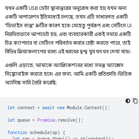
যখন একটি USB ডেটা স্থানান্তরের অনুরোধ করা হয় যখন অন্য
একটি অপারেশন ইতিমধ্যেই চলছে, তখন এটি সাধারণত একটি
"ডিভাইস ব্যস্ত" ত্রুটির কারণ হবে৷ যেহেতু পূর্বরূপ এবং সেটিংস UI
নিয়মিতভাবে আপডেট হয়, এবং ব্যবহারকারী একই সময়ে একটি
চিত্র ক্যাপচার বা সেটিংস পরিবর্তন করার চেষ্টা করতে পারে, তাই
বিভিন্ন ক্রিয়াকলাপের মধ্যে এই ধরনের দ্বন্দ্ব খুব ঘন ঘন দেখা যায়।
এগুলি এড়াতে, আমাকে অ্যাপ্লিকেশনের মধ্যে সমস্ত অ্যাক্সেস
সিঙ্ক্রোনাইজ করতে হবে। এর জন্য, আমি একটি প্রতিশ্রুতি-ভিত্তিক
অ্যাসিঙ্ক সারি তৈরি করেছি:
let
context
=
await
new
Module
.
Context
();
let
queue
=
Promise
.
resolve
();
function
schedule
(
op
)
{
let
res
=
queue
.
then
(()
=
>
op
(
context
));