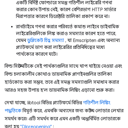
একটি নির্দিষ্ট ফোল্ডারে সমস্ত গতিশীল লাইব্রেরি গণনা
করার কোন উপায় নেই, কারণ বেশিরভাগ HTTP সার্ভার
নিরাপত্তার কারণে ডিরেক্টরি তালিকা প্রকাশ করে না।
রানটাইমে গণনা করার পরিবর্তে কমান্ড লাইনে ডাইনামিক
লাইব্রেরিগুলিকে লিঙ্ক করাও সমস্যার কারণ হতে পারে,
যেমন
ডুপ্লিকেট চিহ্ন সমস্যা
, যা Emscripten এবং অন্যান্য
প্ল্যাটফর্মে ভাগ করা লাইব্রেরির প্রতিনিধিত্বের মধ্যে
পার্থক্যের কারণে ঘটে।
বিল্ড সিস্টেমটিকে সেই পার্থক্যগুলির সাথে খাপ খাইয়ে নেওয়া এবং
বিল্ড চলাকালীন কোথাও ডায়নামিক প্লাগইনগুলির তালিকা
হার্ডকোড করা সম্ভব, তবে এই সমস্ত সমস্যাগুলি সমাধান করার
আরও সহজ উপায় হ'ল ডায়নামিক লিঙ্কিং এড়ানো শুরু করা।
দেখা যাচ্ছে, libtool বিভিন্ন প্ল্যাটফর্মে বিভিন্ন
গতিশীল লিঙ্কিং
পদ্ধতিকে
বিমূর্ত করে, এমনকি অন্যদের জন্য কাস্টম লোডার লেখার
সমর্থন করে। এটি সমর্থন করে এমন একটি অন্তর্নির্মিত লোডারকে
বলা হয়
"Dlpreopening"
: