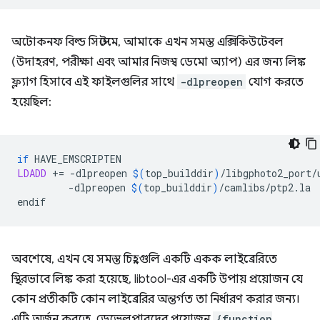
অটোকনফ বিল্ড সিস্টেমে, আমাকে এখন সমস্ত এক্সিকিউটেবল
(উদাহরণ, পরীক্ষা এবং আমার নিজস্ব ডেমো অ্যাপ) এর জন্য লিঙ্ক
ফ্ল্যাগ হিসাবে এই ফাইলগুলির সাথে
-dlpreopen
যোগ করতে
হয়েছিল:
if
LDADD
+=
-dlpreopen
$(
top_builddir
)
/libgphoto2_port/
-dlpreopen
$(
top_builddir
)
/camlibs/ptp2.la

অবশেষে, এখন যে সমস্ত চিহ্নগুলি একটি একক লাইব্রেরিতে
স্থিরভাবে লিঙ্ক করা হয়েছে, libtool-এর একটি উপায় প্রয়োজন যে
কোন প্রতীকটি কোন লাইব্রেরির অন্তর্গত তা নির্ধারণ করার জন্য।
এটি অর্জন করতে, ডেভেলপারদের প্রয়োজন
{function