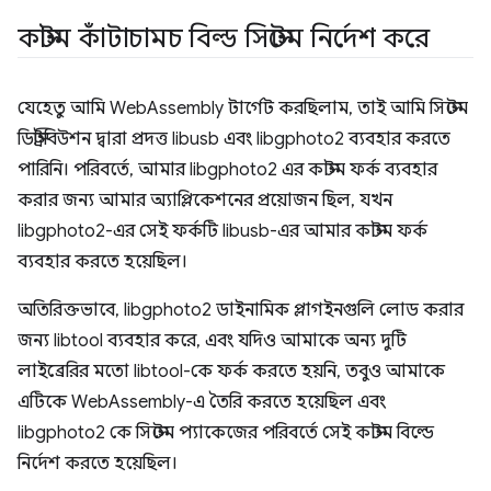
কাস্টম কাঁটাচামচ বিল্ড সিস্টেম নির্দেশ করে
যেহেতু আমি WebAssembly টার্গেট করছিলাম, তাই আমি সিস্টেম
ডিস্ট্রিবিউশন দ্বারা প্রদত্ত libusb এবং libgphoto2 ব্যবহার করতে
পারিনি। পরিবর্তে, আমার libgphoto2 এর কাস্টম ফর্ক ব্যবহার
করার জন্য আমার অ্যাপ্লিকেশনের প্রয়োজন ছিল, যখন
libgphoto2-এর সেই ফর্কটি libusb-এর আমার কাস্টম ফর্ক
ব্যবহার করতে হয়েছিল।
অতিরিক্তভাবে, libgphoto2 ডাইনামিক প্লাগইনগুলি লোড করার
জন্য libtool ব্যবহার করে, এবং যদিও আমাকে অন্য দুটি
লাইব্রেরির মতো libtool-কে ফর্ক করতে হয়নি, তবুও আমাকে
এটিকে WebAssembly-এ তৈরি করতে হয়েছিল এবং
libgphoto2 কে সিস্টেম প্যাকেজের পরিবর্তে সেই কাস্টম বিল্ডে
নির্দেশ করতে হয়েছিল।