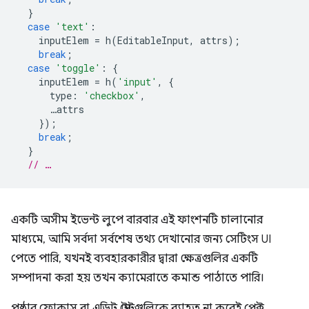
}
case
'text'
:
inputElem
=
h
(
EditableInput
,
attrs
);
break
;
case
'toggle'
:
{
inputElem
=
h
(
'input'
,
{
type
:
'checkbox'
,
…
attrs
});
break
;
}
// …
একটি অসীম ইভেন্ট লুপে বারবার এই ফাংশনটি চালানোর
মাধ্যমে, আমি সর্বদা সর্বশেষ তথ্য দেখানোর জন্য সেটিংস UI
পেতে পারি, যখনই ব্যবহারকারীর দ্বারা ক্ষেত্রগুলির একটি
সম্পাদনা করা হয় তখন ক্যামেরাতে কমান্ড পাঠাতে পারি।
পৃষ্ঠার ফোকাস বা এডিট স্টেটগুলিকে ব্যাহত না করেই প্রেক্ট