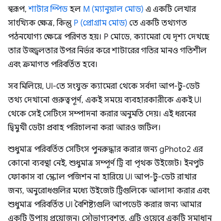
স্বরূপ,
শাটার স্পিড
হল
M (ম্যানুয়াল মোড)
এ একটি লেখার
সাংখ্যিক ক্ষেত্র, কিন্তু
P (প্রোগ্রাম মোড)
তে একটি তথ্যগত
পঠনযোগ্য ক্ষেত্রে পরিণত হয়। P মোডে, ক্যামেরা যে দৃশ্য দেখছে
তার উজ্জ্বলতার উপর নির্ভর করে শাটারের গতির মানও গতিশীল
এবং ক্রমাগত পরিবর্তিত হবে।
সব মিলিয়ে, UI-তে সংযুক্ত ক্যামেরা থেকে সর্বদা আপ-টু-ডেট
তথ্য দেখানো গুরুত্বপূর্ণ, একই সময়ে ব্যবহারকারীকে একই UI
থেকে সেই সেটিংস সম্পাদনা করার অনুমতি দেয়। এই ধরনের
দ্বিমুখী ডেটা প্রবাহ পরিচালনা করা আরও জটিল।
শুধুমাত্র পরিবর্তিত সেটিংস পুনরুদ্ধার করার জন্য gPhoto2 এর
কোনো ব্যবস্থা নেই, শুধুমাত্র সম্পূর্ণ ট্রি বা পৃথক উইজেট। ইনপুট
ফোকাস বা স্ক্রোল পজিশন না হারিয়ে UI আপ-টু-ডেট রাখার
জন্য, অনুরোধগুলির মধ্যে উইজেট ট্রিগুলিকে আলাদা করার এবং
শুধুমাত্র পরিবর্তিত UI বৈশিষ্ট্যগুলি আপডেট করার জন্য আমার
একটি উপায় প্রয়োজন। সৌভাগ্যবশত, এটি ওয়েবে একটি সমাধান