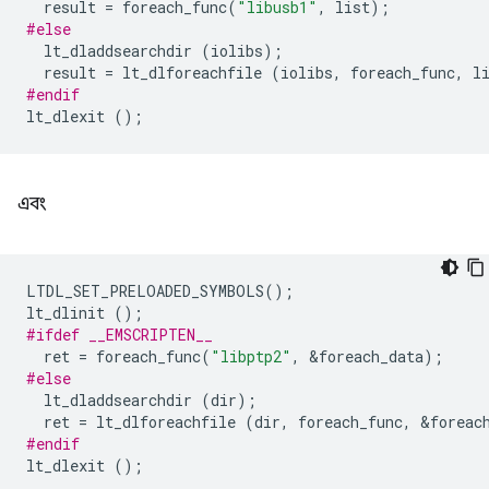
result
=
foreach_func
(
"libusb1"
,
list
);
#else
lt_dladdsearchdir
(
iolibs
);
result
=
lt_dlforeachfile
(
iolibs
,
foreach_func
,
l
#endif
lt_dlexit
();
এবং
LTDL_SET_PRELOADED_SYMBOLS
();
lt_dlinit
();
#ifdef __EMSCRIPTEN__
ret
=
foreach_func
(
"libptp2"
,
&
foreach_data
);
#else
lt_dladdsearchdir
(
dir
);
ret
=
lt_dlforeachfile
(
dir
,
foreach_func
,
&
foreac
#endif
lt_dlexit
();