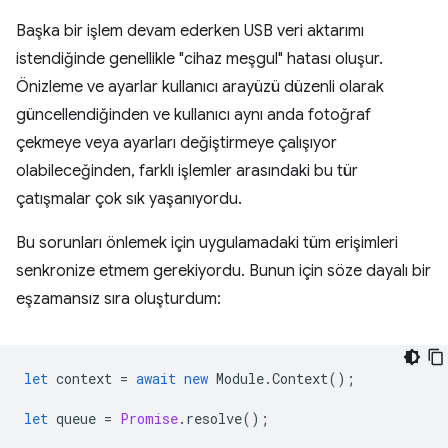
Başka bir işlem devam ederken USB veri aktarımı
istendiğinde genellikle "cihaz meşgul" hatası oluşur.
Önizleme ve ayarlar kullanıcı arayüzü düzenli olarak
güncellendiğinden ve kullanıcı aynı anda fotoğraf
çekmeye veya ayarları değiştirmeye çalışıyor
olabileceğinden, farklı işlemler arasındaki bu tür
çatışmalar çok sık yaşanıyordu.
Bu sorunları önlemek için uygulamadaki tüm erişimleri
senkronize etmem gerekiyordu. Bunun için söze dayalı bir
eşzamansız sıra oluşturdum:
let
context
=
await
new
Module
.
Context
();
let
queue
=
Promise
.
resolve
();