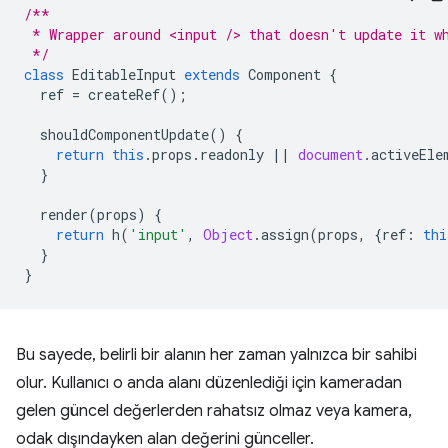
/**
 * Wrapper around <input /> that doesn't update it w
 */
class
EditableInput
extends
Component
{
ref
=
createRef
();
shouldComponentUpdate
()
{
return
this
.
props
.
readonly
||
document
.
activeEle
}
render
(
props
)
{
return
h
(
'input'
,
Object
.
assign
(
props
,
{
ref
:
thi
}
}
Bu sayede, belirli bir alanın her zaman yalnızca bir sahibi
olur. Kullanıcı o anda alanı düzenlediği için kameradan
gelen güncel değerlerden rahatsız olmaz veya kamera,
odak dışındayken alan değerini günceller.