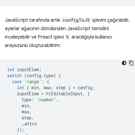
JavaScript tarafında artık
configToJS
işlevini çağırabilir,
ayarlar ağacının döndürülen JavaScript temsilini
inceleyebilir ve Preact işlevi
h
aracılığıyla kullanıcı
arayüzünü oluşturabilirim:
let
inputElem
;
switch
(
config
.
type
)
{
case
'range'
:
{
let
{
min
,
max
,
step
}
=
config
;
inputElem
=
h
(
EditableInput
,
{
type
:
'number'
,
min
,
max
,
step
,
…
attrs
});