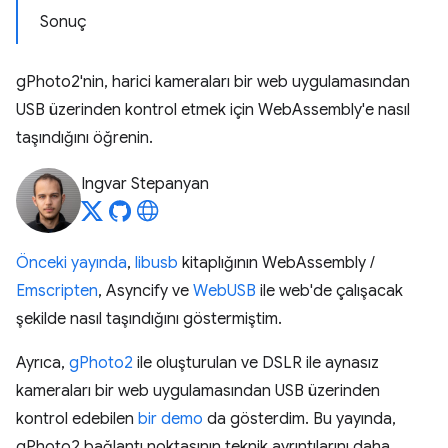
Sonuç
gPhoto2'nin, harici kameraları bir web uygulamasından
USB üzerinden kontrol etmek için WebAssembly'e nasıl
taşındığını öğrenin.
Ingvar Stepanyan
Önceki yayında
,
libusb
kitaplığının WebAssembly /
Emscripten
, Asyncify ve
WebUSB
ile web'de çalışacak
şekilde nasıl taşındığını göstermiştim.
Ayrıca,
gPhoto2
ile oluşturulan ve DSLR ile aynasız
kameraları bir web uygulamasından USB üzerinden
kontrol edebilen
bir demo
da gösterdim. Bu yayında,
gPhoto2 bağlantı noktasının teknik ayrıntılarını daha