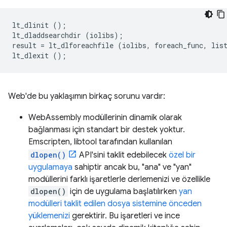
lt_dlinit
();
lt_dladdsearchdir
(
iolibs
);
result
=
lt_dlforeachfile
(
iolibs
,
foreach_func
,
lis
lt_dlexit
();
Web'de bu yaklaşımın birkaç sorunu vardır:
WebAssembly modüllerinin dinamik olarak
bağlanması için standart bir destek yoktur.
Emscripten, libtool tarafından kullanılan
dlopen()
API'sini taklit edebilecek
özel bir
uygulamaya
sahiptir ancak bu, "ana" ve "yan"
modüllerini farklı işaretlerle derlemenizi ve özellikle
dlopen()
için de uygulama başlatılırken
yan
modülleri taklit edilen dosya sistemine önceden
yüklemenizi
gerektirir. Bu işaretleri ve ince