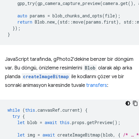
gpp_try
(
gp_camera_capture_preview
(
camera
.
get
(),
auto
params
=
blob_chunks_and_opts
(
file
);
return
Blob
.
new_
(
std
::
move
(
params
.
first
),
std
::
});
}
JavaScript tarafında, gPhoto2'dekine benzer bir döngüm
var. Bu döngü, önizleme resimlerini
Blob
olarak alıp arka
planda
createImageBitmap
ile kodlarını çözer ve bir
sonraki animasyon karesinde tuvale
transfers
:
while
(
this
.
canvasRef
.
current
)
{
try
{
let
blob
=
await
this
.
props
.
getPreview
();
let
img
=
await
createImageBitmap
(
blob
,
{
/* … *