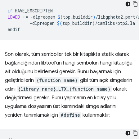
if
LDADD
+=
-dlpreopen
$(
top_builddir
)
/libgphoto2_port/
-dlpreopen
$(
top_builddir
)
/camlibs/ptp2.la

Son olarak, tüm semboller tek bir kitaplıkta statik olarak
bağlandığından libtool'un hangi sembolün hangi kitaplığa
ait olduğunu belirlemesi gerekir. Bunu başarmak için
geliştiricilerin
{function name}
gibi tüm açık simgelerin
adını
{library name}_LTX_{function name}
olarak
değiştirmesi gerekir. Bunu yapmanın en kolay yolu,
uygulama dosyasının üst kısmındaki simge adlarını
yeniden tanımlamak için
#define
kullanmaktır: