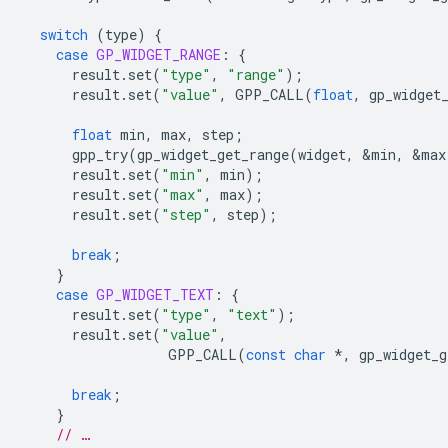
switch
(
type
)
{
case
GP_WIDGET_RANGE
:
{
result
.
set
(
"type"
,
"range"
);
result
.
set
(
"value"
,
GPP_CALL
(
float
,
gp_widget
float
min
,
max
,
step
;
gpp_try
(
gp_widget_get_range
(
widget
,
&
min
,
&
max
result
.
set
(
"min"
,
min
);
result
.
set
(
"max"
,
max
);
result
.
set
(
"step"
,
step
);
break
;
}
case
GP_WIDGET_TEXT
:
{
result
.
set
(
"type"
,
"text"
);
result
.
set
(
"value"
,
GPP_CALL
(
const
char
*
,
gp_widget_g
break
;
}
// …