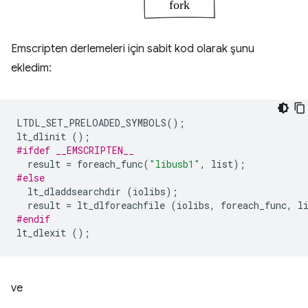
Emscripten derlemeleri için sabit kod olarak şunu
ekledim:
LTDL_SET_PRELOADED_SYMBOLS
();
lt_dlinit
();
#ifdef __EMSCRIPTEN__
result
=
foreach_func
(
"libusb1"
,
list
);
#else
lt_dladdsearchdir
(
iolibs
);
result
=
lt_dlforeachfile
(
iolibs
,
foreach_func
,
l
#endif
lt_dlexit
();
ve