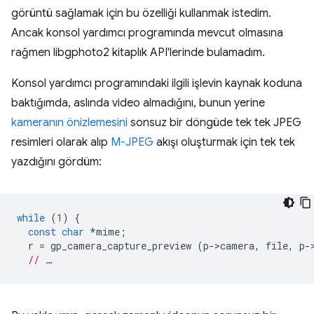
görüntü sağlamak için bu özelliği kullanmak istedim.
Ancak konsol yardımcı programında mevcut olmasına
rağmen libgphoto2 kitaplık API'lerinde bulamadım.
Konsol yardımcı programındaki ilgili işlevin kaynak koduna
baktığımda, aslında video almadığını, bunun yerine
kameranın önizlemesini
sonsuz bir döngüde tek tek JPEG
resimleri olarak alıp
M-JPEG
akışı oluşturmak için tek tek
yazdığını gördüm:
while
(
1
)
{
const
char
*
mime
;
r
=
gp_camera_capture_preview
(
p
-
>
camera
,
file
,
p
-
// …