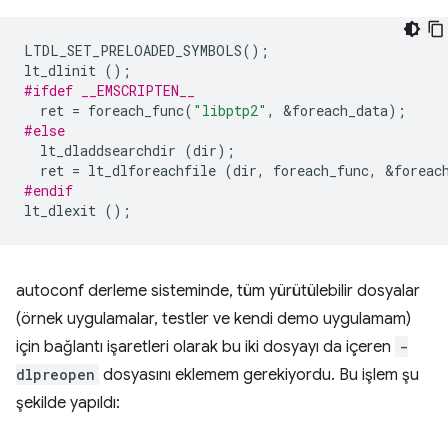
LTDL_SET_PRELOADED_SYMBOLS
();
lt_dlinit
();
#ifdef __EMSCRIPTEN__
ret
=
foreach_func
(
"libptp2"
,
&
foreach_data
);
#else
lt_dladdsearchdir
(
dir
);
ret
=
lt_dlforeachfile
(
dir
,
foreach_func
,
&
foreac
#endif
lt_dlexit
();
autoconf derleme sisteminde, tüm yürütülebilir dosyalar
(örnek uygulamalar, testler ve kendi demo uygulamam)
için bağlantı işaretleri olarak bu iki dosyayı da içeren
-
dlpreopen
dosyasını eklemem gerekiyordu. Bu işlem şu
şekilde yapıldı: