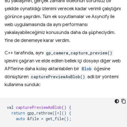
Bu yaklaşımın, gerçek zamanlı videonun sorunsuz bir
şekilde oynatıldığı izlenimi verecek kadar verimli çalıştığını
görünce şaşırdım. Tüm ek soyutlamalar ve Asyncify ile
web uygulamasında da aynı performansı
yakalayabileceğimiz konusunda daha da şüpheciydim.
Yine de denemeye karar verdim.
C++ tarafında, aynı
gp_camera_capture_preview()
işlevini çağıran ve elde edilen bellek içi dosyayı diğer web
API'lerine daha kolay aktarılabilen bir
Blob
öğesine
dönüştüren
capturePreviewAsBlob()
adlı bir yöntemi
kullanıma sunduk:
val
capturePreviewAsBlob
()
{
return
gpp_rethrow
([
=
]()
{
auto
&
file
=
get_file
();