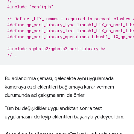
// …
#include
"config.h"
/* Define _LTX_ names - required to prevent clashes 
#define gp_port_library_type libusb1_LTX_gp_port_lib
#define gp_port_library_list libusb1_LTX_gp_port_lib
#define gp_port_library_operations libusb1_LTX_gp_po
#include <gphoto2/gphoto2-port-library.h>
// …
Bu adlandırma şeması, gelecekte aynı uygulamada
kameraya özel eklentileri bağlamaya karar vermem
durumunda ad çakışmalarını da önler.
Tüm bu değişiklikler uygulandıktan sonra test
uygulamasını derleyip eklentileri başarıyla yükleyebildim.