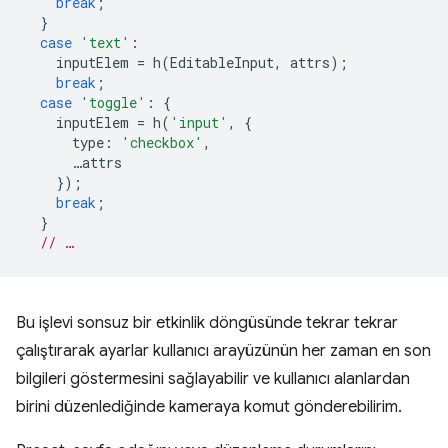
break
;
}
case
'text'
:
inputElem
=
h
(
EditableInput
,
attrs
);
break
;
case
'toggle'
:
{
inputElem
=
h
(
'input'
,
{
type
:
'checkbox'
,
…
attrs
});
break
;
}
// …
Bu işlevi sonsuz bir etkinlik döngüsünde tekrar tekrar
çalıştırarak ayarlar kullanıcı arayüzünün her zaman en son
bilgileri göstermesini sağlayabilir ve kullanıcı alanlardan
birini düzenlediğinde kameraya komut gönderebilirim.