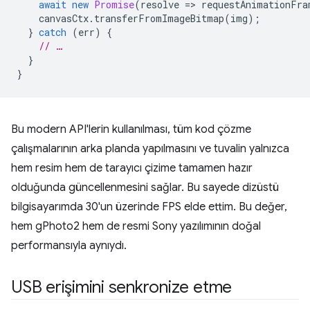
await
new
Promise
(
resolve
=
>
requestAnimationFra
canvasCtx
.
transferFromImageBitmap
(
img
);
}
catch
(
err
)
{
// …
}
}
Bu modern API'lerin kullanılması, tüm kod çözme
çalışmalarının arka planda yapılmasını ve tuvalin yalnızca
hem resim hem de tarayıcı çizime tamamen hazır
olduğunda güncellenmesini sağlar. Bu sayede dizüstü
bilgisayarımda 30'un üzerinde FPS elde ettim. Bu değer,
hem gPhoto2 hem de resmi Sony yazılımının doğal
performansıyla aynıydı.
USB erişimini senkronize etme