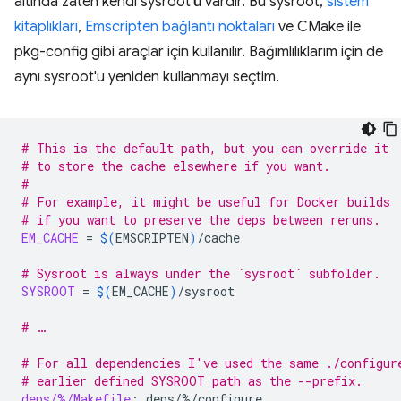
altında zaten kendi sysroot'ü vardır. Bu sysroot,
sistem
kitaplıkları
,
Emscripten bağlantı noktaları
ve CMake ile
pkg-config gibi araçlar için kullanılır. Bağımlılıklarım için de
aynı sysroot'u yeniden kullanmayı seçtim.
# This is the default path, but you can override it
# to store the cache elsewhere if you want.
#
# For example, it might be useful for Docker builds
# if you want to preserve the deps between reruns.
EM_CACHE
=
$(
EMSCRIPTEN
)
/cache

# Sysroot is always under the `sysroot` subfolder.
SYSROOT
=
$(
EM_CACHE
)
/sysroot

# …
# For all dependencies I've used the same ./configur
# earlier defined SYSROOT path as the --prefix.
deps/%/Makefile
:
deps
/%/
configure