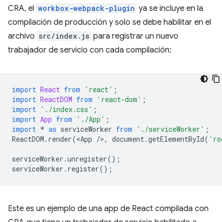
CRA, el
workbox-webpack-plugin
ya se incluye en la
compilación de producción y solo se debe habilitar en el
archivo
src/index.js
para registrar un nuevo
trabajador de servicio con cada compilación:
import
React
from
'react'
;
import
ReactDOM
from
'react-dom'
;
import
'./index.css'
;
import
App
from
'./App'
;
import
*
as
serviceWorker
from
'./serviceWorker'
;
ReactDOM
.
render
(
<
App
/
>
,
document
.
getElementById
(
'ro
serviceWorker
.
unregister
();
serviceWorker
.
register
();
Este es un ejemplo de una app de React compilada con