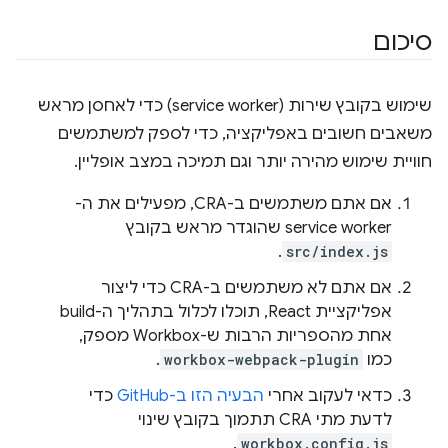
סיכום
שימוש בקובץ שירות (service worker) כדי לאחסן מראש
משאבים חשובים באפליקציה, כדי לספק למשתמשים
חוויית שימוש מהירה יותר וגם תמיכה במצב אופליין.
אם אתם משתמשים ב-CRA, מפעילים את ה-
service worker שהוגדר מראש בקובץ
.
src/index.js
אם אתם לא משתמשים ב-CRA כדי ליצור
אפליקציית React, תוכלו לכלול בתהליך ה-build
אחת מהספריות הרבות ש-Workbox מספק,
כמו
workbox-webpack-plugin
.
כדאי לעקוב אחרי
הבעיה הזו ב-GitHub
כדי
לדעת מתי CRA תתמוך בקובץ שינוי
.
workbox.config.js