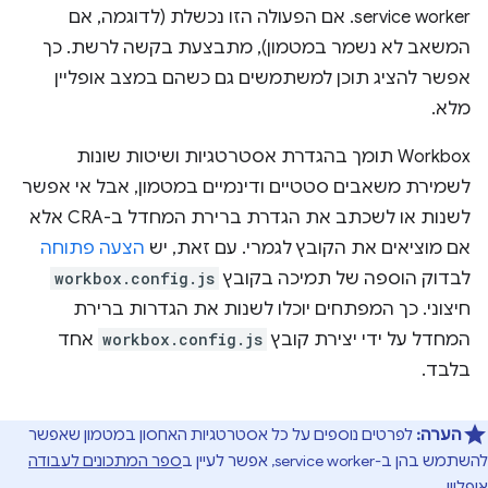
service worker. אם הפעולה הזו נכשלת (לדוגמה, אם
המשאב לא נשמר במטמון), מתבצעת בקשה לרשת. כך
אפשר להציג תוכן למשתמשים גם כשהם במצב אופליין
מלא.
Workbox תומך בהגדרת אסטרטגיות ושיטות שונות
לשמירת משאבים סטטיים ודינמיים במטמון, אבל אי אפשר
לשנות או לשכתב את הגדרת ברירת המחדל ב-CRA אלא
אם מוציאים את הקובץ לגמרי. עם זאת, יש
הצעה פתוחה
לבדוק הוספה של תמיכה בקובץ
workbox.config.js
חיצוני. כך המפתחים יוכלו לשנות את הגדרות ברירת
המחדל על ידי יצירת קובץ
workbox.config.js
אחד
בלבד.
הערה:
לפרטים נוספים על כל אסטרטגיות האחסון במטמון שאפשר
להשתמש בהן ב-service worker, אפשר לעיין ב
ספר המתכונים לעבודה
אופליין
.