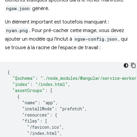
ngsw.json
généré.
Un élément important est toutefois manquant :
nyan.png
. Pour pré-cacher cette image, vous devez
ajouter un modèle qui l'inclut à
ngsw-config.json
, qui
se trouve à la racine de l'espace de travail :
{
"$schema"
:
"./node_modules/@angular/service-worker
"index"
:
"/index.html"
,
"assetGroups"
:
[
    {
      "name": "app",
      "installMode": "prefetch",
      "resources": {
      "files": [
        "/favicon.ico",
        "/index.html",