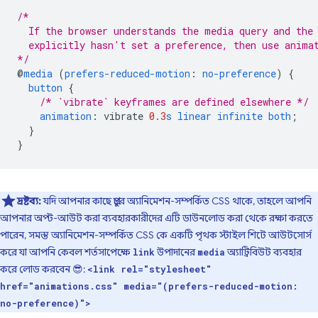
/*
  If the browser understands the media query and the
  explicitly hasn't set a preference, then use anima
*/
@
media
(
prefers-reduced-motion
:
no-preference
)
{
button
{
/* `vibrate` keyframes are defined elsewhere */
animation
:
vibrate
0.3
s
linear
infinite
both
;
}
}
দ্রষ্টব্য:
যদি আপনার কাছে প্রচুর অ্যানিমেশন-সম্পর্কিত CSS থাকে, তাহলে আপনি
আপনার অপ্ট-আউট করা ব্যবহারকারীদের এটি ডাউনলোড করা থেকে রক্ষা করতে
পারেন, সমস্ত অ্যানিমেশন-সম্পর্কিত CSS কে একটি পৃথক স্টাইল শিটে আউটসোর্স
করে যা আপনি কেবল শর্তসাপেক্ষে
উপাদানের
অ্যাট্রিবিউট ব্যবহার
link
media
করে লোড করবেন 😎:
<link rel="stylesheet"
href="animations.css" media="(prefers-reduced-motion:
no-preference)">