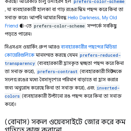
করছে। আরেকটি চালু উদাহরণ হল
prefers-color-scheme
, যা ব্যবহারকারী হালকা বা গাঢ় রঙের স্কিম পছন্দ করে কিনা তা
সনাক্ত করে। আপনি আমার নিবন্ধ
Hello Darkness, My Old
Friend
🌒-তে
prefers-color-scheme
সম্পর্কে সবকিছু
পড়তে পারেন।
সিএসএস ওয়ার্কিং গ্রুপ আরও
ব্যবহারকারীর পছন্দের মিডিয়া
কোয়েরিগুলিকে
মানসম্মত করছে যেমন
prefers-reduced-
transparency
(ব্যবহারকারী হ্রাসকৃত স্বচ্ছতা পছন্দ করে কিনা
তা সনাক্ত করে),
prefers-contrast
(ব্যবহারকারী সিস্টেমকে
সংলগ্ন রঙের মধ্যে বৈসাদৃশ্যের পরিমাণ বাড়াতে বা হ্রাস করার
জন্য অনুরোধ করেছে কিনা তা সনাক্ত করে), এবং
inverted-
colors
(ব্যবহারকারী উল্টানো রঙ পছন্দ করে কিনা তা সনাক্ত
করে)।
(বোনাস) সকল ওয়েবসাইটে জোর করে কম
গতিতে কাজ করানো