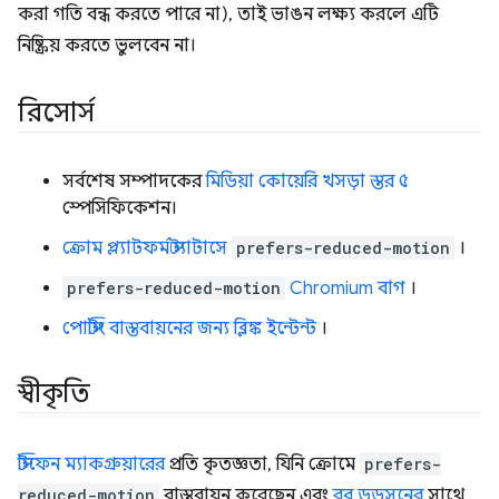
করা গতি বন্ধ করতে পারে না), তাই ভাঙন লক্ষ্য করলে এটি
নিষ্ক্রিয় করতে ভুলবেন না।
রিসোর্স
সর্বশেষ সম্পাদকের
মিডিয়া কোয়েরি খসড়া স্তর ৫
স্পেসিফিকেশন।
ক্রোম প্ল্যাটফর্ম স্ট্যাটাসে
prefers-reduced-motion
।
prefers-reduced-motion
Chromium বাগ
।
পোস্টিং বাস্তবায়নের জন্য ব্লিঙ্ক ইন্টেন্ট
।
স্বীকৃতি
স্টিফেন ম্যাকগ্রুয়ারের
প্রতি কৃতজ্ঞতা, যিনি ক্রোমে
prefers-
reduced-motion
বাস্তবায়ন করেছেন এবং
রব ডডসনের
সাথে