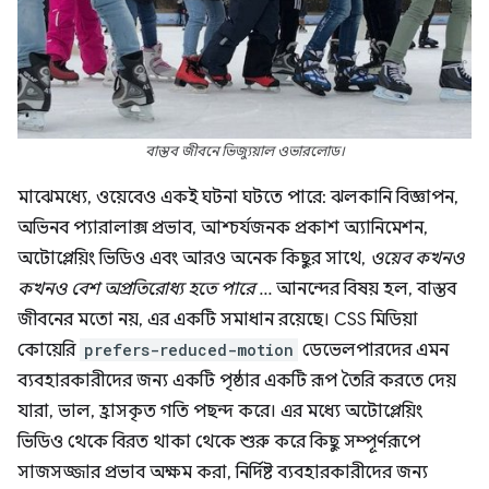
বাস্তব জীবনে ভিজ্যুয়াল ওভারলোড।
মাঝেমধ্যে, ওয়েবেও একই ঘটনা ঘটতে পারে: ঝলকানি বিজ্ঞাপন,
অভিনব প্যারালাক্স প্রভাব, আশ্চর্যজনক প্রকাশ অ্যানিমেশন,
অটোপ্লেয়িং ভিডিও এবং আরও অনেক কিছুর সাথে,
ওয়েব কখনও
কখনও বেশ অপ্রতিরোধ্য হতে পারে
... আনন্দের বিষয় হল, বাস্তব
জীবনের মতো নয়, এর একটি সমাধান রয়েছে। CSS মিডিয়া
কোয়েরি
prefers-reduced-motion
ডেভেলপারদের এমন
ব্যবহারকারীদের জন্য একটি পৃষ্ঠার একটি রূপ তৈরি করতে দেয়
যারা, ভাল, হ্রাসকৃত গতি পছন্দ করে। এর মধ্যে অটোপ্লেয়িং
ভিডিও থেকে বিরত থাকা থেকে শুরু করে কিছু সম্পূর্ণরূপে
সাজসজ্জার প্রভাব অক্ষম করা, নির্দিষ্ট ব্যবহারকারীদের জন্য