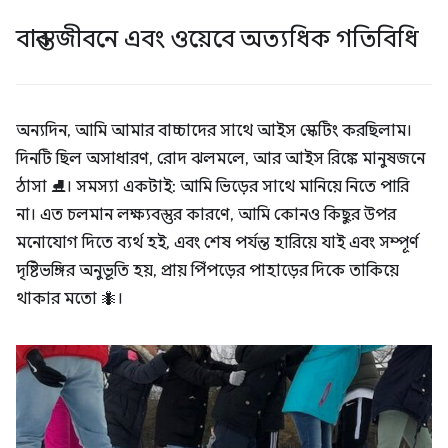
বাস্তব জীবনে এবং ওয়েবে অত্যধিক গতিবিধি
অন্যদিন, আমি আমার বাচ্চাদের সাথে আইস স্কেটিং করছিলাম।
দিনটি ছিল অসাধারণ, রোদ ঝলমলে, আর আইস রিঙ্কে মানুষজনে
ঠাসা ⛸। সমস্যা একটাই: আমি ভিড়ের সাথে মানিয়ে নিতে পারি
না। এত চলমান লক্ষ্যবস্তুর কারণে, আমি কোনও কিছুর উপর
মনোযোগ দিতে ব্যর্থ হই, এবং শেষ পর্যন্ত হারিয়ে যাই এবং সম্পূর্ণ
দৃষ্টিভঙ্গির অনুভূতি হয়, প্রায় পিঁপড়ের পাহাড়ের দিকে তাকিয়ে
থাকার মতো 🐜।