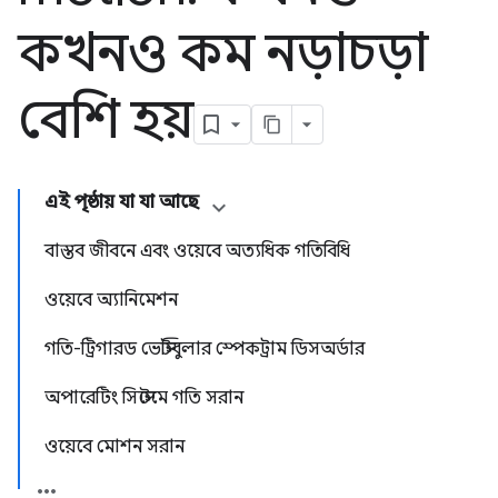
কখনও কম নড়াচড়া
বেশি হয়
এই পৃষ্ঠায় যা যা আছে
বাস্তব জীবনে এবং ওয়েবে অত্যধিক গতিবিধি
ওয়েবে অ্যানিমেশন
গতি-ট্রিগারড ভেস্টিবুলার স্পেকট্রাম ডিসঅর্ডার
অপারেটিং সিস্টেমে গতি সরান
ওয়েবে মোশন সরান