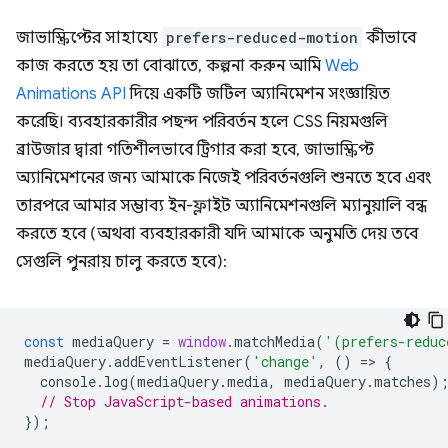
জাভাস্ক্রিপ্টের সাহায্যে
prefers-reduced-motion
কীভাবে
কাজ করতে হয় তা বোঝাতে, কল্পনা করুন আমি
Web
Animations API
দিয়ে একটি জটিল অ্যানিমেশন সংজ্ঞায়িত
করেছি। ব্যবহারকারীর পছন্দ পরিবর্তন হলে CSS নিয়মগুলি
ব্রাউজার দ্বারা গতিশীলভাবে ট্রিগার করা হবে, জাভাস্ক্রিপ্ট
অ্যানিমেশনের জন্য আমাকে নিজেই পরিবর্তনগুলি শুনতে হবে এবং
তারপরে আমার সম্ভাব্য ইন-ফ্লাইট অ্যানিমেশনগুলি ম্যানুয়ালি বন্ধ
করতে হবে (অথবা ব্যবহারকারী যদি আমাকে অনুমতি দেয় তবে
সেগুলি পুনরায় চালু করতে হবে):
const
mediaQuery
=
window
.
matchMedia
(
'(prefers-reduc
mediaQuery
.
addEventListener
(
'change'
,
()
=
>
{
console
.
log
(
mediaQuery
.
media
,
mediaQuery
.
matches
)
// Stop JavaScript-based animations.
});