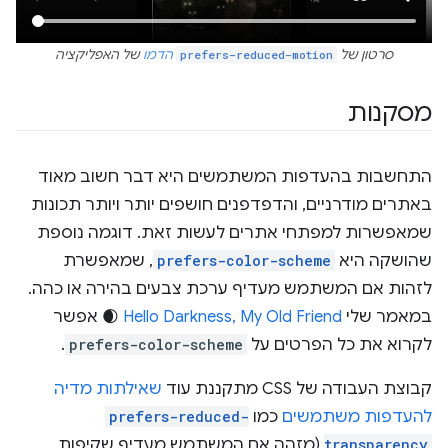
סרטון של
prefers-reduced-motion
הדמו
של האפליקציה
מסקנות
התחשבות בהעדפות המשתמשים היא דבר חשוב מאוד
באתרים מודרניים, והדפדפנים חושפים יותר ויותר תכונות
שמאפשרות למפתחי אתרים לעשות זאת. דוגמה נוספת
שהושקה היא
prefers-color-scheme
, שמאפשרת
לזהות אם המשתמש מעדיף ערכת צבעים בהירה או כהה.
במאמר שלי
Hello Darkness, My Old Friend
🌒 אפשר
לקרוא את כל הפרטים על
prefers-color-scheme
.
קבוצת העבודה של CSS מתקננת עוד
שאילתות מדיה
להעדפות משתמשים
כמו
prefers-reduced-
transparency
(מזהה אם המשתמש מעדיף שקיפות