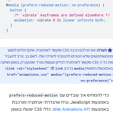
@
media
(
prefers-reduced-motion
:
no-preference
)
{
button
{
/* `vibrate` keyframes are defined elsewhere */
animation
:
vibrate
0.3
s
linear
infinite
both
;
}
}
הערה:
אם יש לכם הרבה CSS שקשור לאנימציה, אתם יכולים למנוע
מהמשתמשים שלא הסכימו להצטרף להורדה שלו. לשם כך, צריך להעביר
את כל ה-CSS שקשור לאנימציה לגיליון סגנונות נפרד שנטען רק באופן מותנה
באמצעות המאפיין
ברכיב
😎:
<link rel="stylesheet"
link
media
href="animations.css" media="(prefers-reduced-motion:
no-preference)">
כדי להמחיש איך עובדים עם
prefers-reduced-motion
באמצעות JavaScript, נניח שהגדרתי אנימציה מורכבת
באמצעות
Web Animations API
. כללי CSS יופעלו באופן