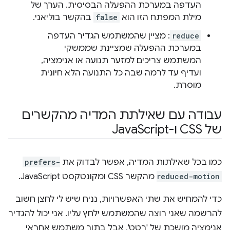
העדפה במערכת ההפעלה הבסיסית. הערך של
מילת המפתח הזו הוא
false
בהקשר בוליאני.
reduce
: מציין שהמשתמש הגדיר העדפה
במערכת ההפעלה שמציינת שממשקי
המשתמש צריכים למזער תנועה או אנימציה,
ועדיף עד לרמה שבה כל התנועה הלא חיונית
מוסרת.
עבודה עם שאילתת המדיה מהקשרים
של CSS ו-Java
Script
כמו בכל שאילתות המדיה, אפשר לבדוק את
prefers-
reduced-motion
מהקשר CSS ומקונטקסט JavaScript.
כדי להמחיש את שתי האפשרויות, נניח שיש לי לחצן חשוב
להרשמה שאני רוצה שהמשתמש ילחץ עליו. אני יכול להגדיר
אנימציה מושכת של 'רטט', אבל בתור משתמש אחראי