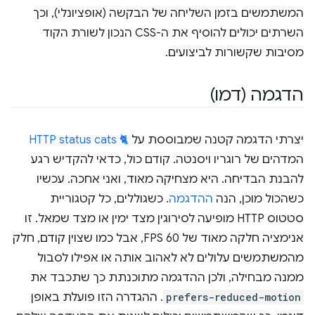
המשתמשים בזמן השליחה של הבקשה (אופציונלי), וכך
השרתים יכולים להוסיף את ה-CSS הנכון לשורת הקוד
מסיבות שקשורות לביצועים.
הדגמה (דמו)
יצרתי הדגמה קטנה שמבוססת על
🐈 HTTP status cats
המדהים של רוגריו ויסנטה. קודם כול, כדאי להקדיש רגע
להבנת הבדיחה. היא מצחיקה מאוד, ואני אחכה. עכשיו
כשהכול מוכן, הנה
ההדגמה
. כשגוללים, כל קטגוריית
סטטוס HTTP מופיעה לסירוגין מצד ימין או מצד שמאל. זו
אנימציה חלקה מאוד של 60 FPS, אבל כמו שצוין קודם, חלק
מהמשתמשים עלולים לא לאהוב אותה או אפילו לסבול
ממנה מבחילה, ולכן ההדגמה מתוכנתת כך שתכבד את
prefers-reduced-motion
. ההגדרה הזו פועלת באופן