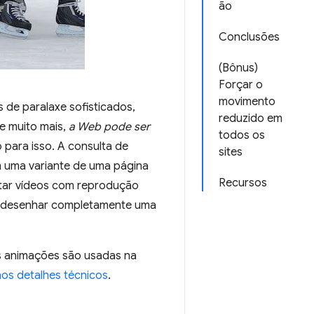
ão
Conclusões
(Bônus)
Forçar o
movimento
 de paralaxe sofisticados,
reduzido em
e muito mais,
a Web pode ser
todos os
o para isso. A consulta de
sites
 uma variante de uma página
Recursos
itar vídeos com reprodução
 redesenhar completamente uma
as animações são usadas na
 aos detalhes técnicos
.