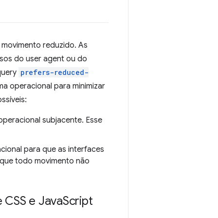
 movimento reduzido. As
rsos do user agent ou do
query
prefers-reduced-
ma operacional para minimizar
ssíveis:
 operacional subjacente. Esse
acional para que as interfaces
m que todo movimento não
e CSS e Java
Script