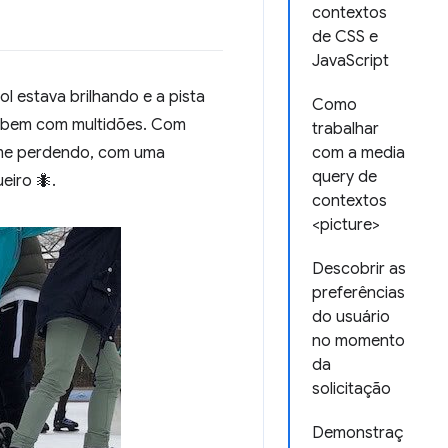
contextos
de CSS e
JavaScript
ol estava brilhando e a pista
Como
o bem com multidões. Com
trabalhar
 me perdendo, com uma
com a media
query de
eiro 🐜.
contextos
<picture>
Descobrir as
preferências
do usuário
no momento
da
solicitação
Demonstraç