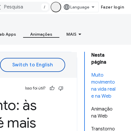
/
Fazer login
Web Apps
Animações
MAIS
Nesta
página
Muito
movimento
Isso foi útil?
na vida real
e na Web
to: às
Animação
na Web
 mais
Transtorno