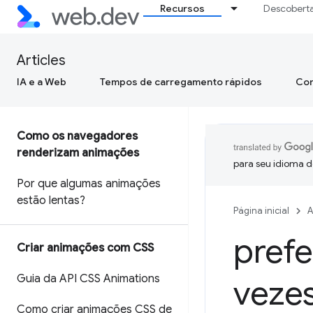
Recursos
Descobert
Articles
IA e a Web
Tempos de carregamento rápidos
Con
Como os navegadores
renderizam animações
para seu idioma d
Por que algumas animações
estão lentas?
Página inicial
A
pref
Criar animações com CSS
Guia da API CSS Animations
veze
Como criar animações CSS de