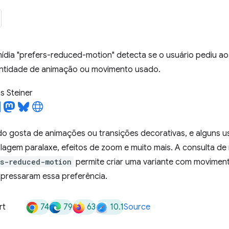
ídia "prefers-reduced-motion" detecta se o usuário pediu ao
antidade de animação ou movimento usado.
 Steiner
 gosta de animações ou transições decorativas, e alguns u
agem paralaxe, efeitos de zoom e muito mais. A consulta de 
rs-reduced-motion
permite criar uma variante com moviment
xpressaram essa preferência.
74
79
63
10.1
rt
Source