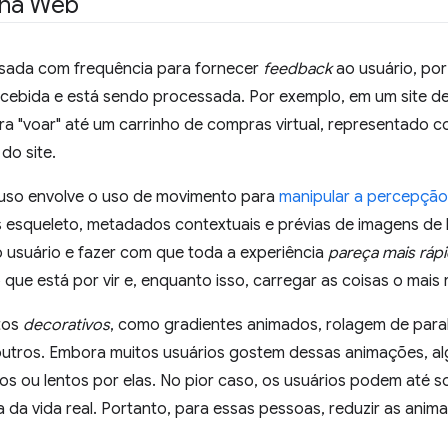
 na Web
sada com frequência para fornecer
feedback
ao usuário, por
ecebida e está sendo processada. Por exemplo, em um site 
ra "voar" até um carrinho de compras virtual, representado 
 do site.
uso envolve o uso de movimento para
manipular a percepção
as esqueleto, metadados contextuais e prévias de imagens de
 usuário e fazer com que toda a experiência
pareça mais ráp
 que está por vir e, enquanto isso, carregar as coisas o mais 
itos
decorativos
, como gradientes animados, rolagem de para
 outros. Embora muitos usuários gostem dessas animações, 
os ou lentos por elas. No pior caso, os usuários podem até 
 da vida real. Portanto, para essas pessoas, reduzir as ani