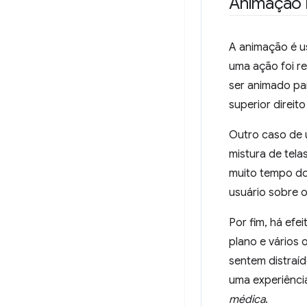
Animação
A animação é u
uma ação foi r
ser animado pa
superior direito
Outro caso de 
mistura de tel
muito tempo do
usuário sobre o
Por fim, há efe
plano e vários
sentem distraíd
uma experiência
médica
.