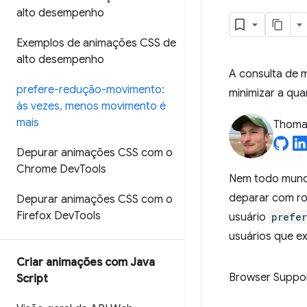
alto desempenho
Exemplos de animações CSS de
alto desempenho
A consulta de m
prefere-redução-movimento:
minimizar a qu
às vezes
,
menos movimento é
mais
Thomas
Depurar animações CSS com o
Chrome Dev
Tools
Nem todo mundo
deparar com rol
Depurar animações CSS com o
Firefox Dev
Tools
usuário
prefe
usuários que e
Criar animações com Java
Browser Suppo
Script