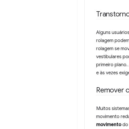
Transtorn
Alguns usuário
rolagem podem 
rolagem se mov
vestibulares p
primeiro plano.
e às vezes exi
Remover o
Muitos sistemas
movimento redu
movimento
do 