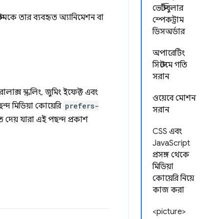
ভেস্টিবুলার
েমকে তার ব্যবহৃত অ্যানিমেশন বা
স্পেকট্রাম
ডিসঅর্ডার
অপারেটিং
সিস্টেমে গতি
সরান
ক্স স্ক্রলিং, জুমিং ইফেক্ট এবং
ওয়েবে মোশন
্দ মিডিয়া কোয়েরি
prefers-
সরান
েয় যারা এই পছন্দ প্রকাশ
CSS এবং
JavaScript
প্রসঙ্গ থেকে
মিডিয়া
কোয়েরি নিয়ে
কাজ করা
<picture>