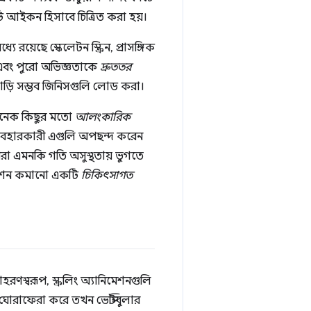
 আইকন হিসাবে চিত্রিত করা হয়।
্যে রয়েছে স্কেলেটন স্ক্রিন, প্রাসঙ্গিক
া এবং পুরো অভিজ্ঞতাকে
দ্রুততর
াড়ি সম্ভব জিনিসগুলি লোড করা।
ও অনেক কিছুর মতো
আলংকারিক
্যবহারকারী এগুলি অপছন্দ করেন
রীরা এমনকি গতি অসুস্থতায় ভুগতে
িমেশন কমানো একটি
চিকিৎসাগত
ণস্বরূপ, স্ক্রলিং অ্যানিমেশনগুলি
ে ঘোরাফেরা করে তখন ভেস্টিবুলার