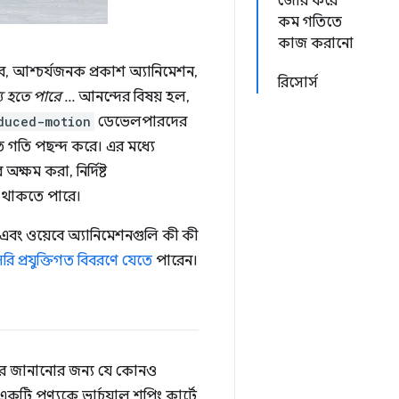
জোর করে
কম গতিতে
কাজ করানো
ব, আশ্চর্যজনক প্রকাশ অ্যানিমেশন,
রিসোর্স
 হতে পারে
... আনন্দের বিষয় হল,
duced-motion
ডেভেলপারদের
ত গতি পছন্দ করে। এর মধ্যে
্ষম করা, নির্দিষ্ট
ছু থাকতে পারে।
 এবং ওয়েবে অ্যানিমেশনগুলি কী কী
রি প্রযুক্তিগত বিবরণে যেতে
পারেন।
দের জানানোর জন্য যে কোনও
একটি পণ্যকে ভার্চুয়াল শপিং কার্টে