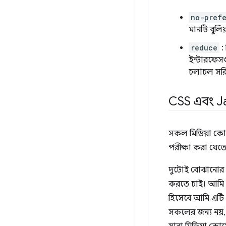
no-pref
মানটি বুলিয়
reduce
:
ইন্টারফেসগ
চলাচল সরি
CSS এবং J
সকল মিডিয়া কো
পরীক্ষা করা যেত
দুটোই বোঝানোর জ
করতে চাই। আমি এ
হিসেবে আমি এটি শ
সকলের জন্য নয়,