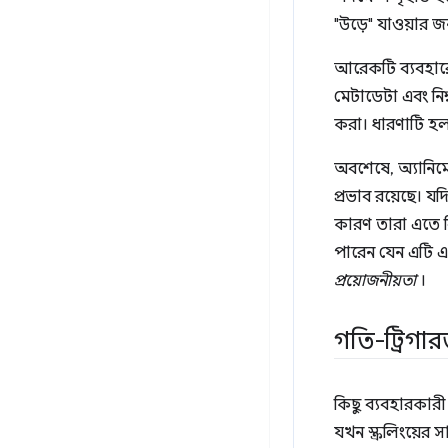
"উড়ে" যাওয়ার 
আরেকটি ব্যবহারের
মেটাডেটা এবং নিম
করা। ধারণাটি হল
অবশেষে, অ্যানিমে
প্রভাব রয়েছে। 
কারণ তারা এতে বি
পারেন যেন এটি এ
প্রয়োজনীয়তা
।
গতি-ট্রিগার
কিছু ব্যবহারকার
যখন স্ক্রলিংয়ের