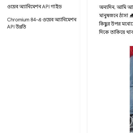
ওয়েব অ্যানিমেশন API গাইড
অন্যদিন, আমি আ
মানুষজনে ঠাসা ⛸
Chromium 84-এ ওয়েব অ্যানিমেশন
কিছুর উপর মনোযোগ দ
API উন্নতি
দিকে তাকিয়ে থ