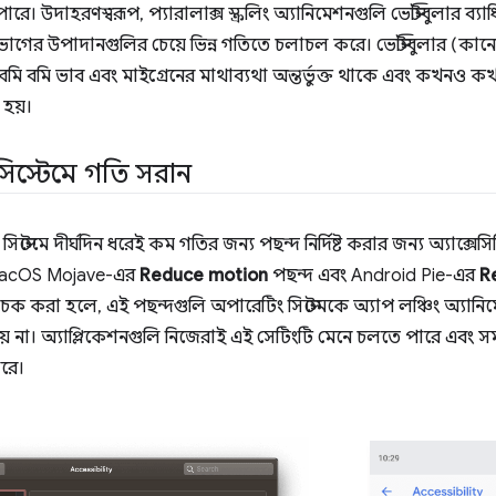
 পারে। উদাহরণস্বরূপ, প্যারালাক্স স্ক্রলিং অ্যানিমেশনগুলি ভেস্টিবুলার ব্
াগের উপাদানগুলির চেয়ে ভিন্ন গতিতে চলাচল করে। ভেস্টিবুলার (কানের 
 বমি বমি ভাব এবং মাইগ্রেনের মাথাব্যথা অন্তর্ভুক্ত থাকে এবং কখনও কখ
 হয়।
িস্টেমে গতি সরান
্টেমে দীর্ঘদিন ধরেই কম গতির জন্য পছন্দ নির্দিষ্ট করার জন্য অ্যাক্সেস
ে macOS Mojave-এর
Reduce motion
পছন্দ এবং Android Pie-এর
R
চেক করা হলে, এই পছন্দগুলি অপারেটিং সিস্টেমকে অ্যাপ লঞ্চিং অ্যান
় না। অ্যাপ্লিকেশনগুলি নিজেরাই এই সেটিংটি মেনে চলতে পারে এবং সম
রে।