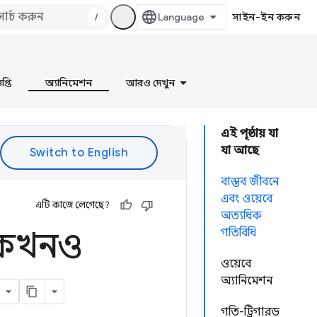
/
সাইন-ইন করুন
প্তি
অ্যানিমেশন
আরও দেখুন
এই পৃষ্ঠায় যা
যা আছে
বাস্তব জীবনে
এবং ওয়েবে
এটি কাজে লেগেছে?
অত্যধিক
 কখনও
গতিবিধি
ওয়েবে
অ্যানিমেশন
গতি-ট্রিগারড