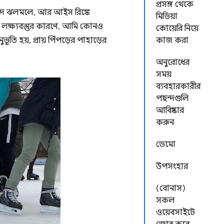
প্রসঙ্গ থেকে
রোদ ঝলমলে, আর আইস রিঙ্কে
মিডিয়া
 লক্ষ্যবস্তুর কারণে, আমি কোনও
কোয়েরি নিয়ে
ুভূতি হয়, প্রায় পিঁপড়ের পাহাড়ের
কাজ করা
অনুরোধের
সময়
ব্যবহারকারীর
পছন্দগুলি
আবিষ্কার
করুন
ডেমো
উপসংহার
(বোনাস)
সকল
ওয়েবসাইটে