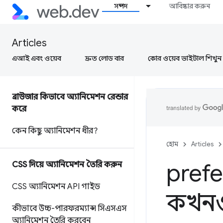
সম্পদ
আবিষ্কার করুন
Articles
এআই এবং ওয়েব
দ্রুত লোড বার
কোর ওয়েব ভাইটাল শিখুন
ব্রাউজার কিভাবে অ্যানিমেশন রেন্ডার
করে
কেন কিছু অ্যানিমেশন ধীর?
হোম
Articles
pref
CSS দিয়ে অ্যানিমেশন তৈরি করুন
CSS অ্যানিমেশন API গাইড
কখনও 
কীভাবে উচ্চ-পারফরম্যান্স সিএসএস
অ্যানিমেশন তৈরি করবেন