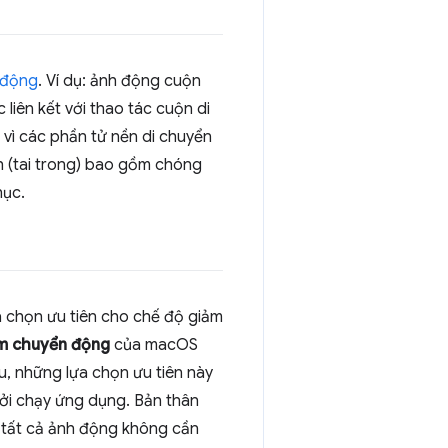
 động
. Ví dụ: ảnh động cuộn
 liên kết với thao tác cuộn di
h vì các phần tử nền di chuyển
nh (tai trong) bao gồm chóng
hục.
ựa chọn ưu tiên cho chế độ giảm
m chuyển động
của macOS
, những lựa chọn ưu tiên này
hởi chạy ứng dụng. Bản thân
á tất cả ảnh động không cần