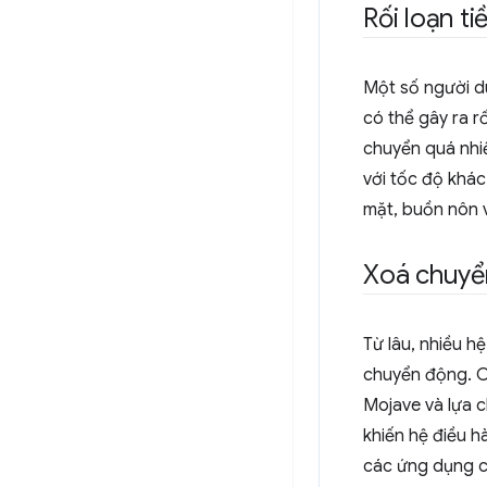
Rối loạn t
Một số người 
có thể gây ra r
chuyển quá nhiề
với tốc độ khác
mặt, buồn nôn v
Xoá chuyển
Từ lâu, nhiều h
chuyển động. C
Mojave và lựa 
khiến hệ điều h
các ứng dụng c