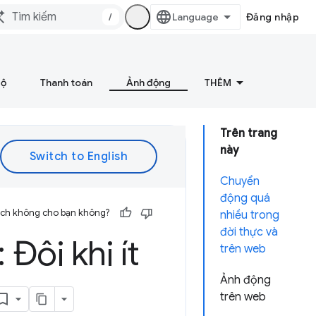
/
Đăng nhập
bộ
Thanh toán
Ảnh động
THÊM
Trên trang
này
Chuyển
động quá
 ích không cho bạn không?
nhiều trong
đời thực và
Đôi khi ít
trên web
Ảnh động
trên web