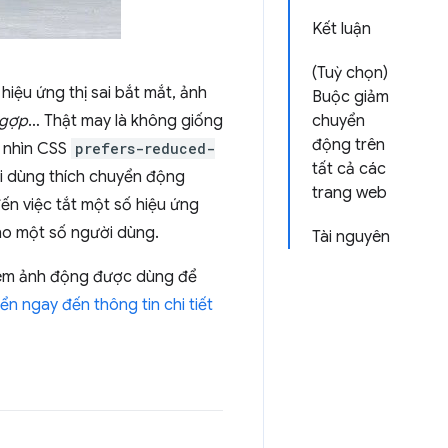
Kết luận
(Tuỳ chọn)
hiệu ứng thị sai bắt mắt, ảnh
Buộc giảm
ngợp
… Thật may là không giống
chuyển
động trên
e nhìn CSS
prefers-reduced-
tất cả các
i dùng thích chuyển động
trang web
ến việc tắt một số hiệu ứng
cho một số người dùng.
Tài nguyên
ĩ xem ảnh động được dùng để
ển ngay đến thông tin chi tiết