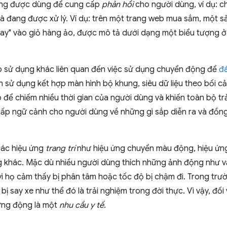
ng được dùng để cung cấp
phản hồi
cho người dùng, ví dụ: c
à đang được xử lý. Ví dụ: trên một trang web mua sắm, một s
ay" vào giỏ hàng ảo, được mô tả dưới dạng một biểu tượng ở
 sử dụng khác liên quan đến việc sử dụng chuyển động để
đá
 sử dụng kết hợp màn hình bộ khung, siêu dữ liệu theo bối c
 để chiếm nhiều thời gian của người dùng và khiến toàn bộ t
ấp ngữ cảnh cho người dùng về những gì sắp diễn ra và đồng 
các hiệu ứng
trang trí
như hiệu ứng chuyển màu động, hiệu ứng 
g khác. Mặc dù nhiều người dùng thích những ảnh động như 
 vì họ cảm thấy bị phân tâm hoặc tốc độ bị chậm đi. Trong tr
 bị say xe như thể đó là trải nghiệm trong đời thực. Vì vậy, đố
 ứng động là một
nhu cầu y tế
.