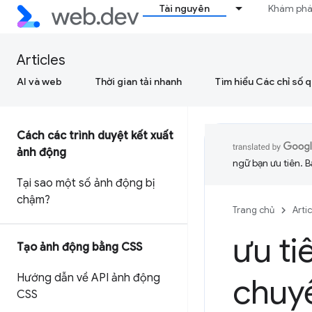
Tài nguyên
Khám ph
Articles
AI và web
Thời gian tải nhanh
Tìm hiểu Các chỉ số 
Cách các trình duyệt kết xuất
ảnh động
ngữ bạn ưu tiên. B
Tại sao một số ảnh động bị
chậm?
Trang chủ
Arti
ưu ti
Tạo ảnh động bằng CSS
Hướng dẫn về API ảnh động
chuyể
CSS