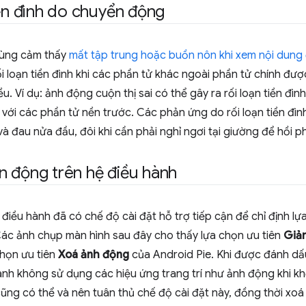
iền đình do chuyển động
dùng cảm thấy
mất tập trung hoặc buồn nôn khi xem nội dung
ối loạn tiền đình khi các phần tử khác ngoài phần tử chính được
u. Ví dụ: ảnh động cuộn thị sai có thể gây ra rối loạn tiền đìn
 với các phần tử nền trước. Các phản ứng do rối loạn tiền đì
à đau nửa đầu, đôi khi cần phải nghỉ ngơi tại giường để hồi p
 động trên hệ điều hành
ệ điều hành đã có chế độ cài đặt hỗ trợ tiếp cận để chỉ định l
ác ảnh chụp màn hình sau đây cho thấy lựa chọn ưu tiên
Giả
chọn ưu tiên
Xoá ảnh động
của Android Pie. Khi được đánh dấu
ành không sử dụng các hiệu ứng trang trí như ảnh động khi k
ũng có thể và nên tuân thủ chế độ cài đặt này, đồng thời xo