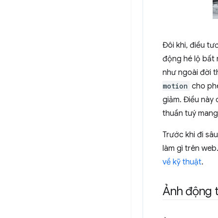
Đôi khi, điều t
động hé lộ bất 
như ngoài đời t
motion
cho phé
giảm. Điều này 
thuần tuý mang 
Trước khi đi sâ
làm gì trên we
về kỹ thuật
.
Ảnh động 