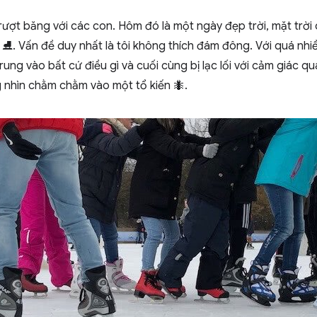
trượt băng với các con. Hôm đó là một ngày đẹp trời, mặt trời
 ⛸. Vấn đề duy nhất là tôi không thích đám đông. Với quá nhiề
ung vào bất cứ điều gì và cuối cùng bị lạc lối với cảm giác qu
 nhìn chằm chằm vào một tổ kiến 🐜.