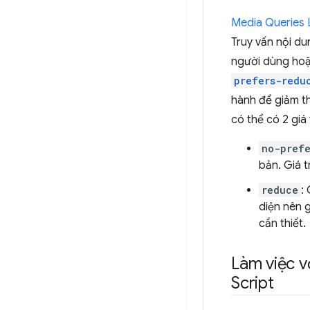
Media Queries 
Truy vấn nội du
người dùng hoặc
prefers-redu
hành để giảm t
có thể có 2 giá t
no-pref
bản. Giá t
reduce
:
diện nên 
cần thiết.
Làm việc v
Script