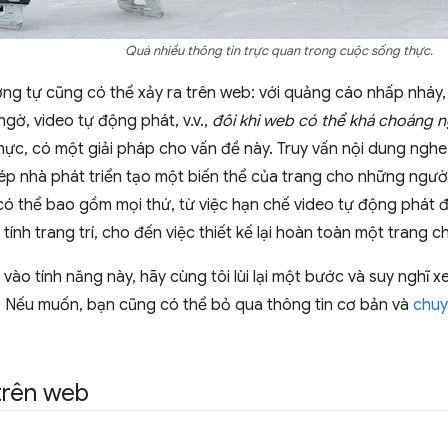
Quá nhiều thông tin trực quan trong cuộc sống thực.
ương tự cũng có thể xảy ra trên web: với quảng cáo nhấp nháy, 
ngờ, video tự động phát, v.v.,
đôi khi web có thể khá choáng 
hực, có một giải pháp cho vấn đề này. Truy vấn nội dung ngh
p nhà phát triển tạo một biến thể của trang cho những ngườ
có thể bao gồm mọi thứ, từ việc hạn chế video tự động phát đ
tính trang trí, cho đến việc thiết kế lại hoàn toàn một trang 
u vào tính năng này, hãy cùng tôi lùi lại một bước và suy ngh
b. Nếu muốn, bạn cũng có thể bỏ qua thông tin cơ bản và
chuy
trên web