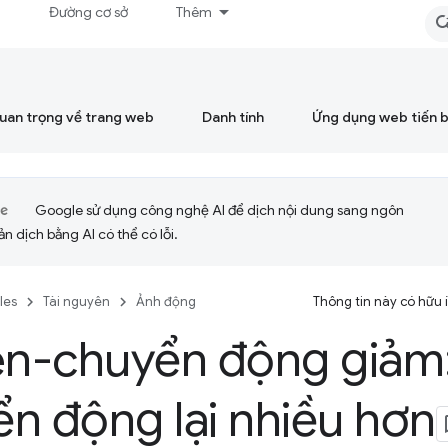
á
Đường cơ sở
Thêm
quan trọng về trang web
Danh tính
Ứng dụng web tiến 
Google sử dụng công nghệ AI để dịch nội dung sang ngôn
ản dịch bằng AI có thể có lỗi.
cles
Tài nguyên
Ảnh động
Thông tin này có hữu
ên-chuyển động giảm: 
n động lại nhiều hơn