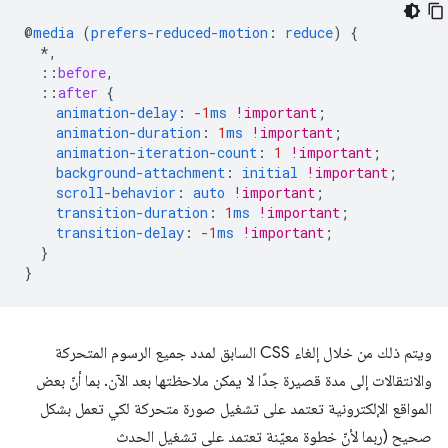
@
media
(
prefers-reduced-motion
:
reduce
)
{
*,
::
before
,
::
after
{
animation-delay
:
-1
ms
!important
;
animation-duration
:
1
ms
!important
;
animation-iteration-count
:
1
!important
;
background-attachment
:
initial
!important
;
scroll-behavior
:
auto
!important
;
transition-duration
:
1
ms
!important
;
transition-delay
:
-1
ms
!important
;
}
}
ويتم ذلك من خلال إلغاء CSS السابق لمدد جميع الرسوم المتحركة
والانتقالات إلى مدة قصيرة جدًا لا يمكن ملاحظتها بعد الآن. بما أنّ بعض
المواقع الإلكترونية تعتمد على تشغيل صورة متحركة لكي تعمل بشكل
صحيح (ربما لأنّ خطوة معيّنة تعتمد على تشغيل الحدث