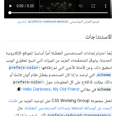
فيديو العرض التوضيحي
prefers-reduced-motion
للتطبيق
الاستنتاجات
يُعدّ احترام إعدادات المستخدمين المفضّلة أمرًا أساسيًا للمواقع الإلكترونية
الحديثة، وتوفّر المتصفّحات المزيد من الميزات التي تتيح لمطوّري الويب
تحقيق ذلك. ومن الأمثلة الأخرى التي تم إطلاقها
prefers-color-
scheme
، التي ترصد ما إذا كان المستخدم يفضّل نظام ألوان فاتحًا أو
داكنًا. يمكنك الاطّلاع على كل المعلومات حول
prefers-color-
scheme
في مقالتي
Hello Darkness, My Old Friend
🌒.
تعمل مجموعة CSS Working Group على توحيد المزيد من
طلبات
البحث عن الوسائط المتعلقة بإعدادات المستخدمين المفضّلة
، مثل
prefers-reduced-transparency
(التي ترصد ما إذا كان