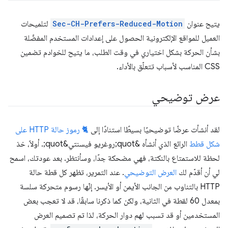
يتيح عنوان
Sec-CH-Prefers-Reduced-Motion
لتلميحات
العميل للمواقع الإلكترونية الحصول على إعدادات المستخدم المفضّلة
بشأن الحركة بشكل اختياري في وقت الطلب، ما يتيح للخوادم تضمين
CSS المناسب لأسباب تتعلّق بالأداء.
عرض توضيحي
لقد أنشأت عرضًا توضيحيًا بسيطًا استنادًا إلى
🐈 رموز حالة HTTP على
شكل قطط
الرائع الذي أنشأه &quot;روغريو فيسنتي&quot;. أولاً، خذ
لحظة للاستمتاع بالنكتة، فهي مضحكة جدًا، وسأنتظر. بعد عودتك، اسمح
لي أن أقدّم لك
العرض التوضيحي
. عند التمرير، تظهر كل قطة حالة
HTTP بالتناوب من الجانب الأيمن أو الأيسر. إنّها رسوم متحركة سلسة
بمعدل 60 لقطة في الثانية، ولكن كما ذكرنا سابقًا، قد لا تعجب بعض
المستخدمين أو قد تسبب لهم دوار الحركة، لذا تم تصميم العرض