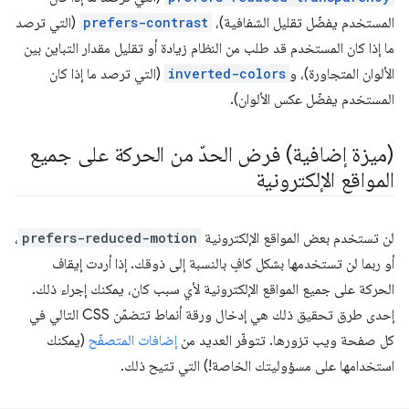
المستخدم يفضّل تقليل الشفافية)،
prefers-contrast
(التي ترصد
ما إذا كان المستخدم قد طلب من النظام زيادة أو تقليل مقدار التباين بين
الألوان المتجاورة)، و
inverted-colors
(التي ترصد ما إذا كان
المستخدم يفضّل عكس الألوان).
(ميزة إضافية) فرض الحدّ من الحركة على جميع
المواقع الإلكترونية
لن تستخدم بعض المواقع الإلكترونية
prefers-reduced-motion
،
أو ربما لن تستخدمها بشكل كافٍ بالنسبة إلى ذوقك. إذا أردت إيقاف
الحركة على جميع المواقع الإلكترونية لأي سبب كان، يمكنك إجراء ذلك.
إحدى طرق تحقيق ذلك هي إدخال ورقة أنماط تتضمّن CSS التالي في
كل صفحة ويب تزورها. تتوفّر العديد من
إضافات المتصفّح
(يمكنك
استخدامها على مسؤوليتك الخاصة!) التي تتيح ذلك.