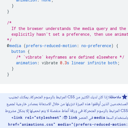
}
}
/*
  If the browser understands the media query and the
  explicitly hasn't set a preference, then use anima
*/
@
media
(
prefers-reduced-motion
:
no-preference
)
{
button
{
/* `vibrate` keyframes are defined elsewhere */
animation
:
vibrate
0.3
s
linear
infinite
both
;
}
}
ملاحظة:
إذا كان لديك الكثير من CSS المرتبط بالرسوم المتحركة، يمكنك تجنيب
المستخدمين الذين أوقفوا هذه الميزة تنزيلها من خلال الاستعانة بمصادر خارجية لجميع
CSS المرتبط بالرسوم المتحركة في ورقة أنماط منفصلة لا يتم تحميلها إلا بشكل مشروط
باستخدام السمة
في العنصر
😎:
<link rel="stylesheet"
link
media
href="animations.css" media="(prefers-reduced-motion: