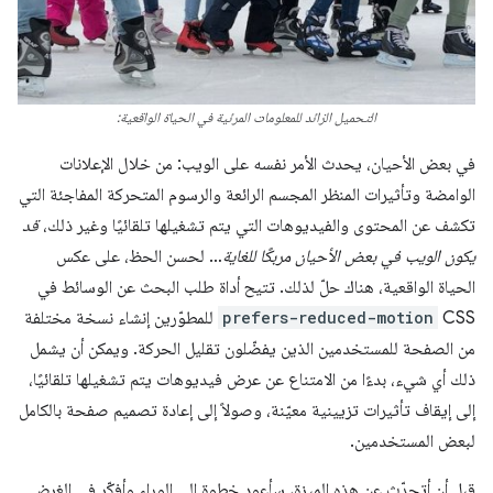
التحميل الزائد للمعلومات المرئية في الحياة الواقعية:
في بعض الأحيان، يحدث الأمر نفسه على الويب: من خلال الإعلانات
الوامضة وتأثيرات المنظر المجسم الرائعة والرسوم المتحركة المفاجئة التي
تكشف عن المحتوى والفيديوهات التي يتم تشغيلها تلقائيًا وغير ذلك،
قد
يكون الويب في بعض الأحيان مربكًا للغاية
… لحسن الحظ، على عكس
الحياة الواقعية، هناك حلّ لذلك. تتيح أداة طلب البحث عن الوسائط في
CSS
prefers-reduced-motion
للمطوّرين إنشاء نسخة مختلفة
من الصفحة للمستخدمين الذين يفضّلون تقليل الحركة. ويمكن أن يشمل
ذلك أي شيء، بدءًا من الامتناع عن عرض فيديوهات يتم تشغيلها تلقائيًا،
إلى إيقاف تأثيرات تزيينية معيّنة، وصولاً إلى إعادة تصميم صفحة بالكامل
لبعض المستخدمين.
قبل أن أتحدّث عن هذه الميزة، سأعود خطوة إلى الوراء وأفكّر في الغرض