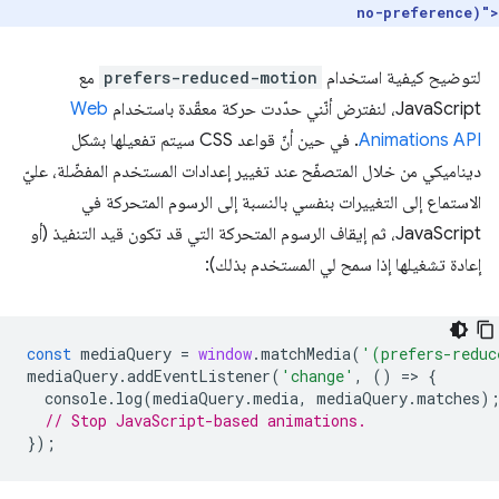
no-preference)">
لتوضيح كيفية استخدام
prefers-reduced-motion
مع
JavaScript، لنفترض أنّني حدّدت حركة معقّدة باستخدام
Web
Animations API
. في حين أنّ قواعد CSS سيتم تفعيلها بشكل
ديناميكي من خلال المتصفّح عند تغيير إعدادات المستخدم المفضّلة، عليّ
الاستماع إلى التغييرات بنفسي بالنسبة إلى الرسوم المتحركة في
JavaScript، ثم إيقاف الرسوم المتحركة التي قد تكون قيد التنفيذ (أو
إعادة تشغيلها إذا سمح لي المستخدم بذلك):
const
mediaQuery
=
window
.
matchMedia
(
'(prefers-reduc
mediaQuery
.
addEventListener
(
'change'
,
()
=
>
{
console
.
log
(
mediaQuery
.
media
,
mediaQuery
.
matches
)
// Stop JavaScript-based animations.
});