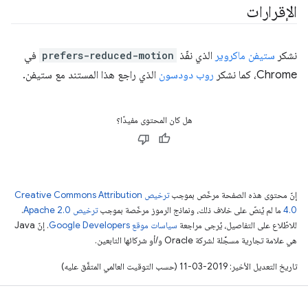
الإقرارات
نشكر
ستيفن ماكروير
الذي نفّذ
prefers-reduced-motion
في
Chrome، كما نشكر
روب دودسون
الذي راجع هذا المستند مع ستيفن.
هل كان المحتوى مفيدًا؟
إنّ محتوى هذه الصفحة مرخّص بموجب
ترخيص Creative Commons Attribution
4.0‏
ما لم يُنصّ على خلاف ذلك، ونماذج الرموز مرخّصة بموجب
ترخيص Apache 2.0‏
.
للاطّلاع على التفاصيل، يُرجى مراجعة
سياسات موقع Google Developers‏
. إنّ Java
هي علامة تجارية مسجَّلة لشركة Oracle و/أو شركائها التابعين.
تاريخ التعديل الأخير: 2019-03-11 (حسب التوقيت العالمي المتفَّق عليه)