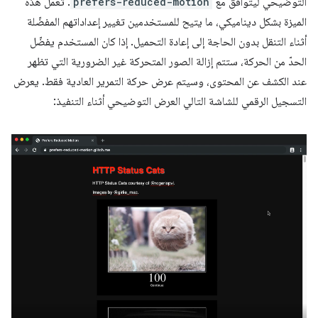
التوضيحي ليتوافق مع
prefers-reduced-motion
. تعمل هذه
الميزة بشكل ديناميكي، ما يتيح للمستخدمين تغيير إعداداتهم المفضّلة
أثناء التنقل بدون الحاجة إلى إعادة التحميل. إذا كان المستخدم يفضّل
الحدّ من الحركة، ستتم إزالة الصور المتحركة غير الضرورية التي تظهر
عند الكشف عن المحتوى، وسيتم عرض حركة التمرير العادية فقط. يعرض
التسجيل الرقمي للشاشة التالي العرض التوضيحي أثناء التنفيذ: