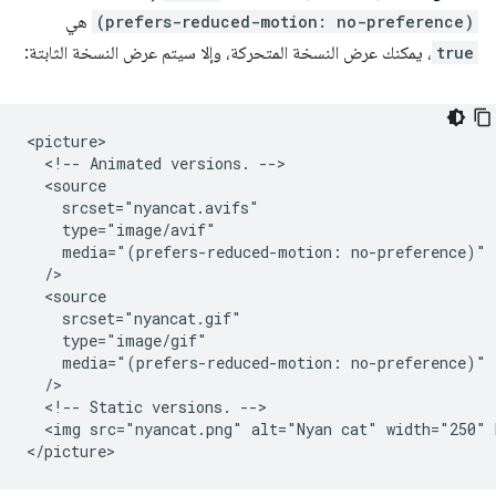
(prefers-reduced-motion: no-preference)
هي
true
، يمكنك عرض النسخة المتحركة، وإلا سيتم عرض النسخة الثابتة:
<picture>

  <!-- Animated versions. -->

  <source

    srcset="nyancat.avifs"

    type="image/avif"

    media="(prefers-reduced-motion: no-preference)"

  />

  <source

    srcset="nyancat.gif"

    type="image/gif"

    media="(prefers-reduced-motion: no-preference)"

  />

  <!-- Static versions. -->

  <img src="nyancat.png" alt="Nyan cat" width="250" 