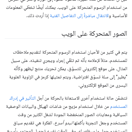
من استخدام الرسوم المتحركة على الويب. يمكنك أيضًا تخطّي المعلومات
الأساسية و
الانتقال مباشرةً إلى التفاصيل الفنية
إذا أردت ذلك.
الصور المتحركة على الويب
يتم في كثير من الأحيان استخدام الرسوم المتحركة لتقديم
ملاحظات
للمستخدم، مثلاً لإعلامه بأنّه تم تلقّي إجراء ويجري تنفيذه. على سبيل
المثال، على موقع إلكتروني للتسوّق، يمكن تحريك منتج ليظهر وكأنّه
"يطير" إلى سلة تسوّق افتراضية، ويتم تمثيلها كرمز في الزاوية العلوية
اليسرى من الموقع الإلكتروني.
تتضمّن حالة استخدام أخرى الاستعانة بالحركة من أجل
التأثير في إدراك
المستخدم
من خلال استخدام مزيج من شاشات الهيكل والبيانات الوصفية
السياقية ومعاينات الصور المنخفضة الجودة لشغل الكثير من وقت
المستخدم وجعل التجربة بأكملها
تبدو أسرع
. الفكرة هي تقديم سياق
للمستخدم حول ما سيظهر له، وفي الوقت نفسه تحميل المحتوى بأسرع