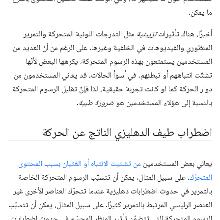
ما يمكن.
أخيرًا، هناك تأثيرات
تزيينية
مثل التدرجات اللونية المتحركة والتمرير
المنظوري والفيديوهات في الخلفية وغيرها. على الرغم من أنّ العديد من
المستخدمين يستمتعون بهذه الرسوم المتحركة، يكرهها البعض لأنّها
تشتّت انتباههم أو تبطئهم. في أسوأ الحالات، قد يعاني المستخدمون من
دوار الحركة كما لو كانت تجربة حقيقية، لذا فإنّ تقليل الرسوم المتحركة
بالنسبة إلى هؤلاء المستخدمين هو
ضرورة طبية
.
اضطراب طيف الدهليزي الناتج عن الحركة
يعاني بعض المستخدمين
من تشتيت الانتباه أو الغثيان بسبب المحتوى
المتحرّك
. على سبيل المثال، يمكن أن تتسبّب الرسوم المتحركة الخاصة
بالتمرير في حدوث اضطرابات دهليزية عندما تتحرّك العناصر الأخرى غير
العنصر الرئيسي المرتبط بالتمرير كثيرًا. على سبيل المثال، يمكن أن تتسبّب
الرسوم المتحركة التي تتضمّن تأثير المنظر المجسّم في حدوث اضطرابات