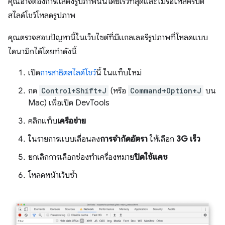
คุณอาจต้องการแสดงรูปภาพนั้นโดยเร็วที่สุดและไม่รอให้สคริปต์
สไลด์โชว์โหลดรูปภาพ
คุณตรวจสอบปัญหานี้ในเว็บไซต์ที่มีแกลเลอรีรูปภาพที่โหลดแบบ
ไดนามิกได้โดยทำดังนี้
เปิด
การสาธิตสไลด์โชว์
นี้ ในแท็บใหม่
กด
Control+Shift+J
(หรือ
Command+Option+J
บน
Mac) เพื่อเปิด DevTools
คลิกแท็บ
เครือข่าย
ในรายการแบบเลื่อนลง
การจำกัดอัตรา
ให้เลือก
3G เร็ว
ยกเลิกการเลือกช่องทำเครื่องหมาย
ปิดใช้แคช
โหลดหน้าเว็บซ้ำ