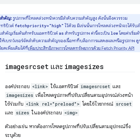
สำคัญ:
รูปภาพที่โหลดล่วงหน้าควรมีลำดับความสำคัญสูง ดังนั้นจึงควรรวม
ทริบิวต์
ไว้ด้วย มิเช่นนั้นการโหลดล่วงหน้าจะได้รับล
fetchpriority="high"
มสำคัญเริ่มต้นสำหรับแอตทริบิวต์
สำหรับรูปภาพ ค่านี้จะเป็น
โดยค่าเริ่มต
as
low
่อให้เบราว์เซอร์จัดลำดับความสำคัญของเนื้อหาที่บล็อกการแสดงผลเหนือรูปภาพ ดู
ียดเพิ่มเติมได้ที่
เพิ่มประสิทธิภาพการโหลดทรัพยากรด้วย Fetch Priority API
imagesrcset
และ
imagesizes
องค์ประกอบ
<link>
ใช้แอตทริบิวต์
imagesrcset
และ
imagesizes
เพื่อโหลดรูปภาพที่ปรับเปลี่ยนตามอุปกรณ์ล่วงหน้า
ใช้ร่วมกับ
<link rel="preload">
โดยใช้ไวยากรณ์
srcset
และ
sizes
ในองค์ประกอบ
<img>
ตัวอย่างเช่น หากต้องการโหลดรูปภาพที่ปรับเปลี่ยนตามอุปกรณ์ซึ่ง
ระบุด้วย