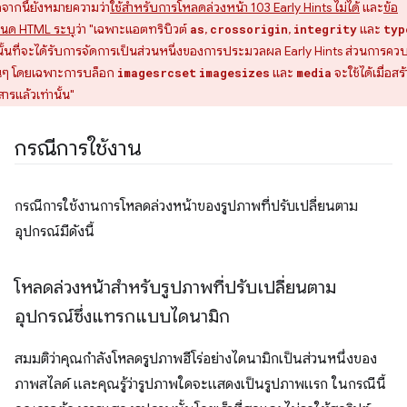
จากนี้ยังหมายความว่า
ใช้สำหรับการโหลดล่วงหน้า 103 Early Hints ไม่ได้
และ
ข้อ
นด HTML ระบุ
ว่า "เฉพาะแอตทริบิวต์
,
,
และ
as
crossorigin
integrity
typ
านั้นที่จะได้รับการจัดการเป็นส่วนหนึ่งของการประมวลผล Early Hints ส่วนการควบ
่นๆ โดยเฉพาะการบล็อก
และ
จะใช้ได้เมื่อสร้
imagesrcset
imagesizes
media
ารแล้วเท่านั้น"
กรณีการใช้งาน
กรณีการใช้งานการโหลดล่วงหน้าของรูปภาพที่ปรับเปลี่ยนตาม
อุปกรณ์มีดังนี้
โหลดล่วงหน้าสำหรับรูปภาพที่ปรับเปลี่ยนตาม
อุปกรณ์ซึ่งแทรกแบบไดนามิก
สมมติว่าคุณกำลังโหลดรูปภาพฮีโร่อย่างไดนามิกเป็นส่วนหนึ่งของ
ภาพสไลด์ และคุณรู้ว่ารูปภาพใดจะแสดงเป็นรูปภาพแรก ในกรณีนี้