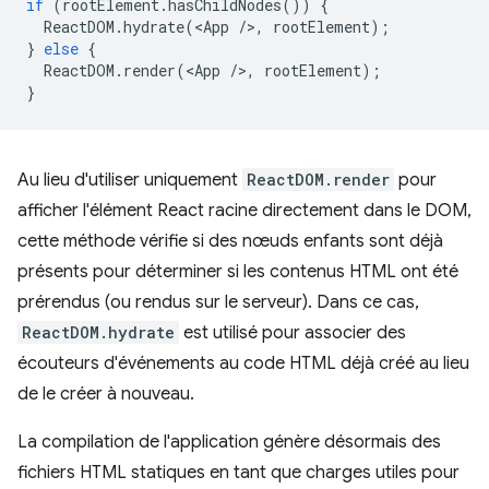
if
(
rootElement
.
hasChildNodes
())
{
ReactDOM
.
hydrate
(
<
App
/
>
,
rootElement
);
}
else
{
ReactDOM
.
render
(
<
App
/
>
,
rootElement
);
}
Au lieu d'utiliser uniquement
ReactDOM.render
pour
afficher l'élément React racine directement dans le DOM,
cette méthode vérifie si des nœuds enfants sont déjà
présents pour déterminer si les contenus HTML ont été
prérendus (ou rendus sur le serveur). Dans ce cas,
ReactDOM.hydrate
est utilisé pour associer des
écouteurs d'événements au code HTML déjà créé au lieu
de le créer à nouveau.
La compilation de l'application génère désormais des
fichiers HTML statiques en tant que charges utiles pour