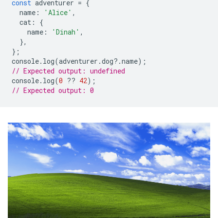
const
adventurer
=
{
name
:
'Alice'
,
cat
:
{
name
:
'Dinah'
,
},
};
console
.
log
(
adventurer
.
dog
?
.
name
);
// Expected output: undefined
console
.
log
(
0
??
42
);
// Expected output: 0