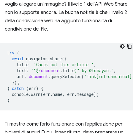
voglio allegare un'immagine? Il livello 1 dell'API Web Share
non lo supporta ancora. La buona notizia è che il livello 2
della condivisione web ha aggiunto funzionalità di
condivisione dei file.
try
{
await
navigator
.
share
({
title
:
'Check out this article:'
,
text
:
`"
${
document
.
title
}
" by @tomayac:`
,
url
:
document
.
querySelector
(
'link[rel=canonical]
});
}
catch
(
err
)
{
console
.
warn
(
err
.
name
,
err
.
message
);
}
Ti mostro come farlo funzionare con l'applicazione per
biglietti di auguri Fugu. Innanzitutto, devo preparare un