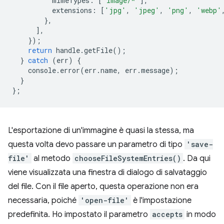
mimeTypes
:
[
'image/*'
],
extensions
:
[
'jpg'
,
'jpeg'
,
'png'
,
'webp'
},
],
});
return
handle
.
getFile
();
}
catch
(
err
)
{
console
.
error
(
err
.
name
,
err
.
message
);
}
};
L'esportazione di un'immagine è quasi la stessa, ma
questa volta devo passare un parametro di tipo
'save-
file'
al metodo
chooseFileSystemEntries()
. Da qui
viene visualizzata una finestra di dialogo di salvataggio
del file. Con il file aperto, questa operazione non era
necessaria, poiché
'open-file'
è l'impostazione
predefinita. Ho impostato il parametro
accepts
in modo