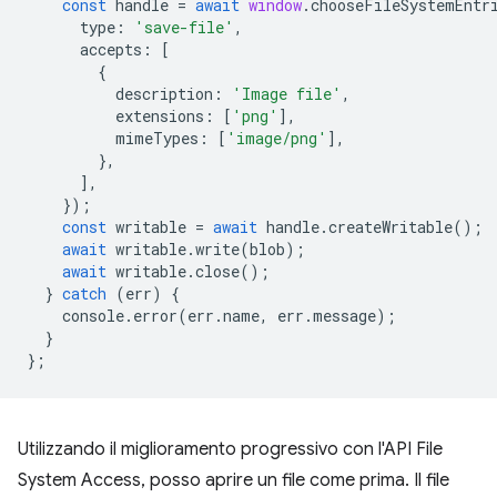
const
handle
=
await
window
.
chooseFileSystemEntr
type
:
'save-file'
,
accepts
:
[
{
description
:
'Image file'
,
extensions
:
[
'png'
],
mimeTypes
:
[
'image/png'
],
},
],
});
const
writable
=
await
handle
.
createWritable
();
await
writable
.
write
(
blob
);
await
writable
.
close
();
}
catch
(
err
)
{
console
.
error
(
err
.
name
,
err
.
message
);
}
};
Utilizzando il miglioramento progressivo con l'API File
System Access, posso aprire un file come prima. Il file