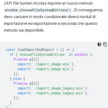
L'API File System Access espone un nuovo metodo
window.chooseFileSystemEntries()
. Di conseguenza,
devo caricare in modo condizionale diversi moduli di
importazione ed esportazione a seconda che questo
metodo sia disponibile.
const
loadImportAndExport
=
()
=
>
{
if
(
'chooseFileSystemEntries'
in
window
)
{
Promise
.
all
([
import
(
'./import_image.mjs'
),
import
(
'./export_image.mjs'
),
]);
}
else
{
Promise
.
all
([
import
(
'./import_image_legacy.mjs'
),
import
(
'./export_image_legacy.mjs'
),
]);
}
};