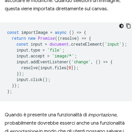
ascoltare le modifiche. Quando selezioni un'immagine,
questa viene importata direttamente sul canvas.
const
importImage
=
async
()
=
>
{
return
new
Promise
((
resolve
)
=
>
{
const
input
=
document
.
createElement
(
'input'
);
input
.
type
=
'file'
;
input
.
accept
=
'image/*'
;
input
.
addEventListener
(
'change'
,
()
=
>
{
resolve
(
input
.
files
[
0
]);
});
input
.
click
();
});
};
Quando è presente una funzionalità di
importazione
,
probabilmente dovrebbe esserci anche una funzionalità
di
esportazione
in modo che gli utenti possano salvare i