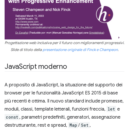
Progettazione web inclusiva per il futuro con miglioramenti progressivi.
Slide di titolo della
presentazione originale di Finck e Champeon
.
Java
Script moderno
A proposito di JavaScript, la situazione del supporto dei
browser per le funzionalità JavaScript ES 2015 di base
più recenti è ottima. Il nuovo standard include promesse,
moduli, classi, template letterali, funzioni freccia,
let
e
const
, parametri predefiniti, generatori, assegnazione
destrutturante, rest e spread,
Map
/
Set
,