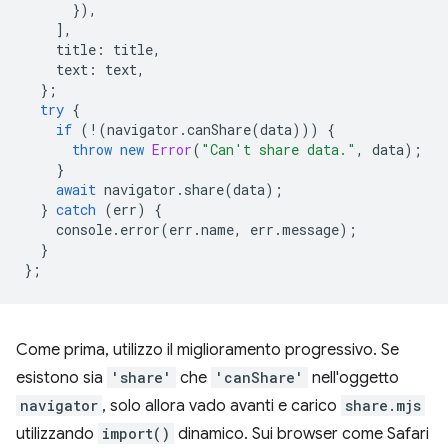
}),
],
title
:
title
,
text
:
text
,
};
try
{
if
(
!
(
navigator
.
canShare
(
data
)))
{
throw
new
Error
(
"Can't share data."
,
data
);
}
await
navigator
.
share
(
data
);
}
catch
(
err
)
{
console
.
error
(
err
.
name
,
err
.
message
);
}
};
Come prima, utilizzo il miglioramento progressivo. Se
esistono sia
'share'
che
'canShare'
nell'oggetto
navigator
, solo allora vado avanti e carico
share.mjs
utilizzando
import()
dinamico. Sui browser come Safari