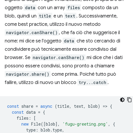
oggetto
data
con un array
files
composto da un
blob, quindi un
title
e un
text
. Successivamente,
come best practice, utilizzo il nuovo metodo
navigator.canShare()
, che fa ciò che suggerisce il
nome: mi dice se l'oggetto
data
che sto cercando di
condividere può tecnicamente essere condiviso dal
browser. Se
navigator.canShare()
mi dice che i dati
possono essere condivisi, sono pronto a chiamare
navigator.share()
come prima. Poiché tutto può
fallire, utilizzo di nuovo un blocco
try...catch
.
const
share
=
async
(
title
,
text
,
blob
)
=
>
{
const
data
=
{
files
:
[
new
File
([
blob
],
'fugu-greeting.png'
,
{
type
:
blob
.
type
,