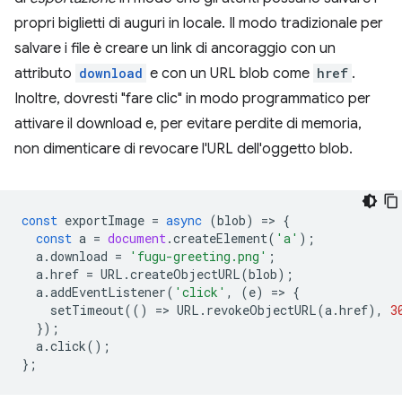
propri biglietti di auguri in locale. Il modo tradizionale per
salvare i file è creare un link di ancoraggio con un
attributo
download
e con un URL blob come
href
.
Inoltre, dovresti "fare clic" in modo programmatico per
attivare il download e, per evitare perdite di memoria,
non dimenticare di revocare l'URL dell'oggetto blob.
const
exportImage
=
async
(
blob
)
=
>
{
const
a
=
document
.
createElement
(
'a'
);
a
.
download
=
'fugu-greeting.png'
;
a
.
href
=
URL
.
createObjectURL
(
blob
);
a
.
addEventListener
(
'click'
,
(
e
)
=
>
{
setTimeout
(()
=
>
URL
.
revokeObjectURL
(
a
.
href
),
3
});
a
.
click
();
};