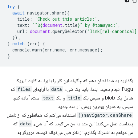
try
{
await
navigator
.
share
({
title
:
'Check out this article:'
,
text
:
`"
${
document
.
title
}
" by @tomayac:`
,
url
:
document
.
querySelector
(
'link[rel=canonical]
});
}
catch
(
err
)
{
console
.
warn
(
err
.
name
,
err
.
message
);
}
بگذارید به شما نشان دهم که چگونه این کار را با برنامه کارت تبریک
Fugu انجام دهید. ابتدا، باید یک شیء
data
با آرایه‌ای
files
که
شامل یک blob و سپس یک
title
و یک
text
است، آماده کنم.
سپس، به عنوان بهترین روش، از متد جدید
navigator.canShare()
استفاده می‌کنم که همانطور که از نامش
پیداست عمل می‌کند: این متد به من می‌گوید که آیا شیء
data
که
می‌خواهم به اشتراک بگذارم، از نظر فنی می‌تواند توسط مرورگر به