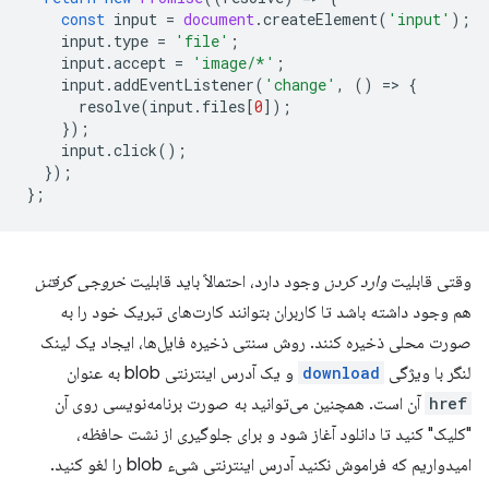
const
input
=
document
.
createElement
(
'input'
);
input
.
type
=
'file'
;
input
.
accept
=
'image/*'
;
input
.
addEventListener
(
'change'
,
()
=
>
{
resolve
(
input
.
files
[
0
]);
});
input
.
click
();
});
};
وقتی قابلیت
وارد کردن
وجود دارد، احتمالاً باید قابلیت
خروجی گرفتن
هم وجود داشته باشد تا کاربران بتوانند کارت‌های تبریک خود را به
صورت محلی ذخیره کنند. روش سنتی ذخیره فایل‌ها، ایجاد یک لینک
لنگر با ویژگی
download
و یک آدرس اینترنتی blob به عنوان
href
آن است. همچنین می‌توانید به صورت برنامه‌نویسی روی آن
"کلیک" کنید تا دانلود آغاز شود و برای جلوگیری از نشت حافظه،
امیدواریم که فراموش نکنید آدرس اینترنتی شیء blob را لغو کنید.