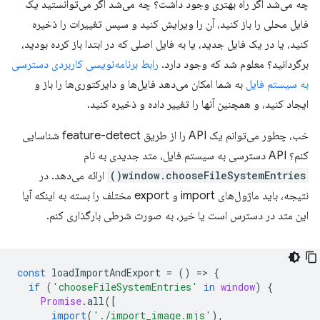
چه می‌شد اگر راه بهتری وجود داشت؟ چه می‌شد اگر می‌توانستید یک
فایل محلی را باز کنید، آن را ویرایش کنید و سپس تغییرات را ذخیره
کنید، یا در یک فایل جدید، یا به فایل اصلی که در ابتدا باز کرده بودید،
برگردانید؟ معلوم شد که وجود دارد.
رابط برنامه‌نویسی کاربردی دسترسی
به سیستم فایل
به شما امکان می‌دهد فایل‌ها و دایرکتوری‌ها را باز و
ایجاد کنید، و همچنین آنها را تغییر داده و ذخیره کنید.
خب، چطور می‌توانم یک API را از طریق feature-detect شناسایی
کنم؟ API دسترسی به سیستم فایل، متد جدیدی به نام
window.chooseFileSystemEntries()
ارائه می‌دهد. در
نتیجه، باید ماژول‌های import و export مختلف را بسته به اینکه آیا
این متد در دسترس است یا خیر، به صورت شرطی بارگذاری کنم.
const
loadImportAndExport
=
()
=
>
{
if
(
'chooseFileSystemEntries'
in
window
)
{
Promise
.
all
([
import
(
'./import_image.mjs'
),