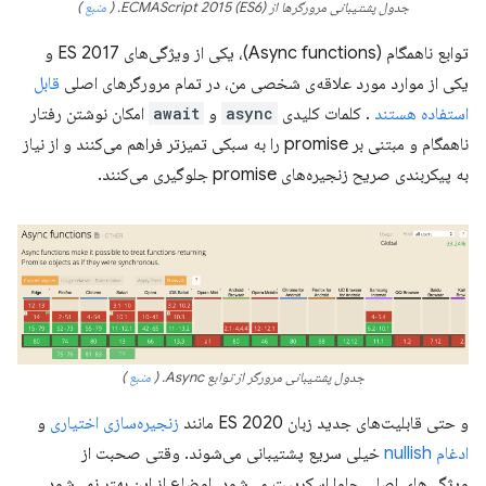
جدول پشتیبانی مرورگرها از ECMAScript 2015 (ES6). (
منبع
)
توابع ناهمگام (Async functions)، یکی از ویژگی‌های ES 2017 و
یکی از موارد مورد علاقه‌ی شخصی من، در تمام مرورگرهای اصلی
قابل
استفاده هستند
. کلمات کلیدی
async
و
await
امکان نوشتن رفتار
ناهمگام و مبتنی بر promise را به سبکی تمیزتر فراهم می‌کنند و از نیاز
به پیکربندی صریح زنجیره‌های promise جلوگیری می‌کنند.
جدول پشتیبانی مرورگر از توابع Async. (
منبع
)
و حتی قابلیت‌های جدید زبان ES 2020 مانند
زنجیره‌سازی اختیاری
و
ادغام nullish
خیلی سریع پشتیبانی می‌شوند. وقتی صحبت از
ویژگی‌های اصلی جاوا اسکریپت می‌شود، اوضاع از این بهتر نمی‌شود.