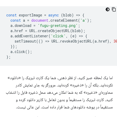
const
exportImage
=
async
(
blob
)
=
>
{
const
a
=
document
.
createElement
(
'a'
);
a
.
download
=
'fugu-greeting.png'
;
a
.
href
=
URL
.
createObjectURL
(
blob
);
a
.
addEventListener
(
'click'
,
(
e
)
=
>
{
setTimeout
(()
=
>
URL
.
revokeObjectURL
(
a
.
href
),
3
});
a
.
click
();
};
اما یک لحظه صبر کنید. از نظر ذهنی، شما یک کارت تبریک را «دانلود»
نکرده‌اید، بلکه آن را «ذخیره» کرده‌اید. مرورگر به جای نمایش کادر
محاوره‌ای «ذخیره» که به شما امکان می‌دهد محل ذخیره فایل را انتخاب
کنید، کارت تبریک را مستقیماً و بدون تعامل با کاربر دانلود کرده و
مستقیماً در پوشه دانلودهای شما قرار داده است. این عالی نیست.