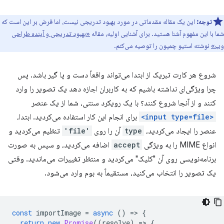
توجه:
این یک مقاله مقدماتی در مورد بهبود تدریجی نیست، اما فرض بر این است که
شما با این مفهوم آشنا هستید. برای آشنایی اولیه، مقاله
«بهبود تدریجی و آینده طراحی
وب»
نوشته استیو چمپون را توصیه می‌کنم.
شروع هر کارت تبریک از ابتدا می‌تواند واقعاً دست و پا گیر باشد. پس
چرا ویژگی‌ای نداشته باشیم که به کاربران اجازه دهد یک تصویر را وارد
کنند و از آنجا شروع کنند؟ با یک رویکرد سنتی، شما از یک عنصر
<input type=file>
برای انجام این کار استفاده می‌کردید. ابتدا،
عنصر را ایجاد می‌کردید،
type
آن را روی
'file'
تنظیم می‌کردید و
انواع MIME را به ویژگی
accept
اضافه می‌کردید، و سپس به صورت
برنامه‌نویسی روی آن "کلیک" می‌کردید و منتظر تغییرات می‌ماندید. وقتی
یک تصویر را انتخاب می‌کنید، مستقیماً به بوم وارد می‌شود.
const
importImage
=
async
()
=
>
{
return
new
Promise
((
resolve
)
=
>
{