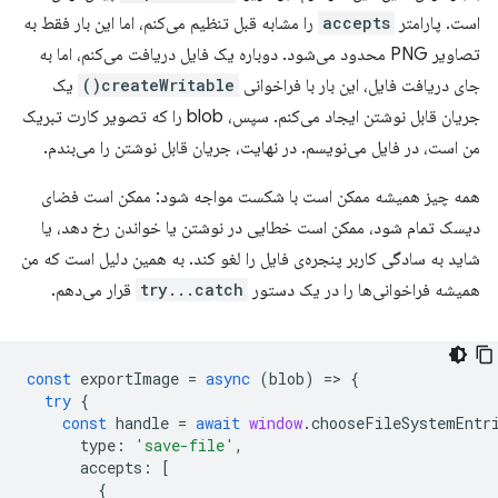
است. پارامتر
accepts
را مشابه قبل تنظیم می‌کنم، اما این بار فقط به
تصاویر PNG محدود می‌شود. دوباره یک فایل دریافت می‌کنم، اما به
جای دریافت فایل، این بار با فراخوانی
createWritable()
یک
جریان قابل نوشتن ایجاد می‌کنم. سپس، blob را که تصویر کارت تبریک
من است، در فایل می‌نویسم. در نهایت، جریان قابل نوشتن را می‌بندم.
همه چیز همیشه ممکن است با شکست مواجه شود: ممکن است فضای
دیسک تمام شود، ممکن است خطایی در نوشتن یا خواندن رخ دهد، یا
شاید به سادگی کاربر پنجره‌ی فایل را لغو کند. به همین دلیل است که من
همیشه فراخوانی‌ها را در یک دستور
try...catch
قرار می‌دهم.
const
exportImage
=
async
(
blob
)
=
>
{
try
{
const
handle
=
await
window
.
chooseFileSystemEntr
type
:
'save-file'
,
accepts
:
[
{