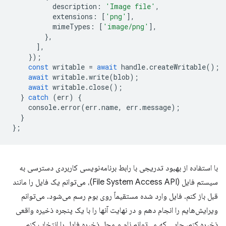
description
:
'Image file'
,
extensions
:
[
'png'
],
mimeTypes
:
[
'image/png'
],
},
],
});
const
writable
=
await
handle
.
createWritable
();
await
writable
.
write
(
blob
);
await
writable
.
close
();
}
catch
(
err
)
{
console
.
error
(
err
.
name
,
err
.
message
);
}
};
با استفاده از بهبود تدریجی با رابط برنامه‌نویسی کاربردی دسترسی به
سیستم فایل (File System Access API)، می‌توانم یک فایل را مانند
قبل باز کنم. فایل وارد شده مستقیماً روی بوم رسم می‌شود. می‌توانم
ویرایش‌هایم را انجام دهم و در نهایت آنها را با یک پنجره ذخیره واقعی
ذخیره کنم، جایی که می‌توانم نام و محل ذخیره فایل را انتخاب کنم.