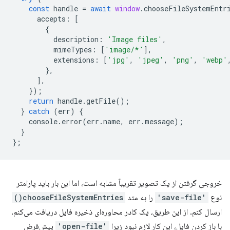
const
handle
=
await
window
.
chooseFileSystemEntr
accepts
:
[
{
description
:
'Image files'
,
mimeTypes
:
[
'image/*'
],
extensions
:
[
'jpg'
,
'jpeg'
,
'png'
,
'webp'
},
],
});
return
handle
.
getFile
();
}
catch
(
err
)
{
console
.
error
(
err
.
name
,
err
.
message
);
}
};
خروجی گرفتن از یک تصویر تقریباً مشابه است، اما این بار باید پارامتر
نوع
'save-file'
را به متد
chooseFileSystemEntries()
ارسال کنم. از این طریق، یک کادر محاوره‌ای ذخیره فایل دریافت می‌کنم.
با باز کردن فایل، این کار لازم نبود زیرا
'open-file'
پیش‌فرض