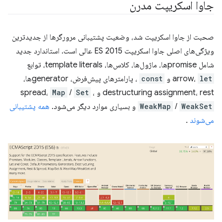
جاوا اسکریپت مدرن
صحبت از جاوا اسکریپت شد، وضعیت پشتیبانی مرورگرها از جدیدترین
ویژگی‌های اصلی جاوا اسکریپت ES 2015 عالی است. استاندارد جدید
شامل promiseها، ماژول‌ها، کلاس‌ها، template literals، توابع
let
arrow،
و
const
، پارامترهای پیش‌فرض، generatorها،
destructuring assignment، rest و spread،
،
Set
/
Map
WeakSet
/
WeakMap
و بسیاری موارد دیگر می‌شود.
همه پشتیبانی
می‌شوند
.