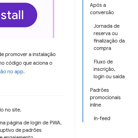
Após a
conversão
Jornada de
reserva ou
finalização da
compra
de promover a instalação
Fluxo de
mo código que aciona o
inscrição,
ção no app
.
login ou saída
Padrões
promocionais
inline
 no site.
In-feed
ma página de login de PWA,
sruptivo de padrões
de engajamento.