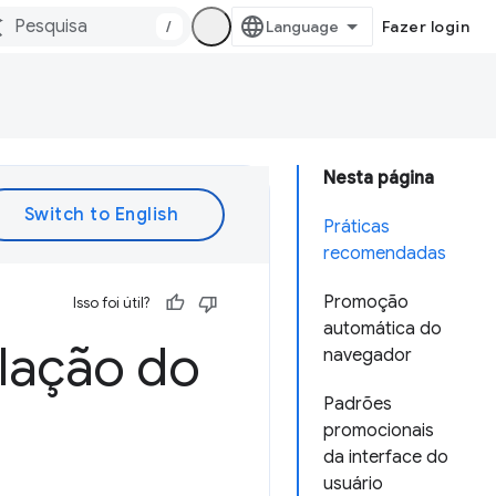
/
Fazer login
Nesta página
Práticas
recomendadas
Promoção
Isso foi útil?
automática do
alação do
navegador
Padrões
promocionais
da interface do
usuário