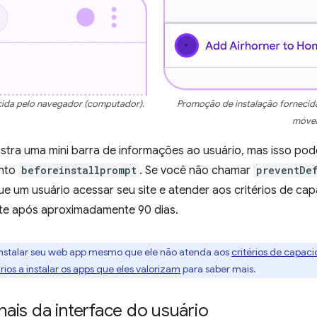
cida pelo navegador (computador).
Promoção de instalação fornecida
móvei
tra uma mini barra de informações ao usuário, mas isso po
nto
beforeinstallprompt
. Se você não chamar
preventDe
e um usuário acessar seu site e atender aos critérios de ca
te após aproximadamente 90 dias.
nstalar seu web app mesmo que ele não atenda aos
critérios de capac
os a instalar os apps que eles valorizam
para saber mais.
ais da interface do usuário