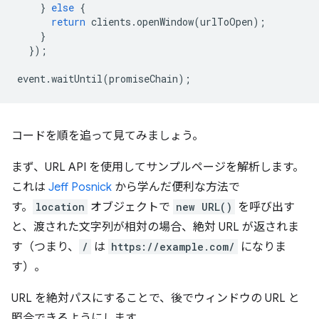
}
else
{
return
clients
.
openWindow
(
urlToOpen
);
}
});
event
.
waitUntil
(
promiseChain
);
コードを順を追って見てみましょう。
まず、URL API を使用してサンプルページを解析します。
これは
Jeff Posnick
から学んだ便利な方法で
す。
location
オブジェクトで
new URL()
を呼び出す
と、渡された文字列が相対の場合、絶対 URL が返されま
す（つまり、
/
は
https://example.com/
になりま
す）。
URL を絶対パスにすることで、後でウィンドウの URL と
照合できるようにします。