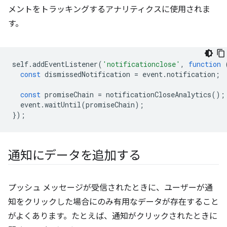
メントをトラッキングするアナリティクスに使用されま
す。
self
.
addEventListener
(
'notificationclose'
,
function
const
dismissedNotification
=
event
.
notification
;
const
promiseChain
=
notificationCloseAnalytics
();
event
.
waitUntil
(
promiseChain
);
});
通知にデータを追加する
プッシュ メッセージが受信されたときに、ユーザーが通
知をクリックした場合にのみ有用なデータが存在すること
がよくあります。たとえば、通知がクリックされたときに