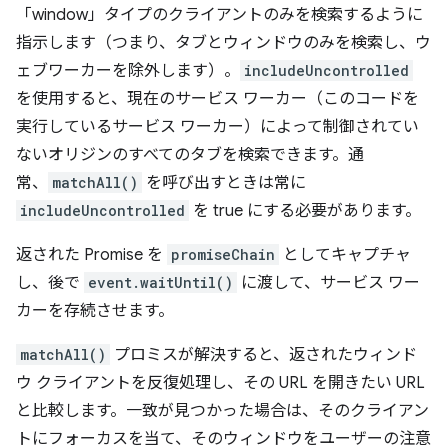
「window」タイプのクライアントのみを検索するように
指示します（つまり、タブとウィンドウのみを検索し、ウ
ェブワーカーを除外します）。
includeUncontrolled
を使用すると、現在のサービス ワーカー（このコードを
実行しているサービス ワーカー）によって制御されてい
ないオリジンのすべてのタブを検索できます。通
常、
matchAll()
を呼び出すときは常に
includeUncontrolled
を true にする必要があります。
返された Promise を
promiseChain
としてキャプチャ
し、後で
event.waitUntil()
に渡して、サービス ワー
カーを存続させます。
matchAll()
プロミスが解決すると、返されたウィンド
ウ クライアントを反復処理し、その URL を開きたい URL
と比較します。一致が見つかった場合は、そのクライアン
トにフォーカスを当て、そのウィンドウをユーザーの注意