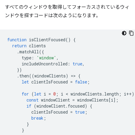
すべてのウィンドウを取得してフォーカスされているウィ
ンドウを探すコードは次のようになります。
function
isClientFocused
()
{
return
clients
.
matchAll
({
type
:
'window'
,
includeUncontrolled
:
true
,
})
.
then
((
windowClients
)
=
>
{
let
clientIsFocused
=
false
;
for
(
let
i
=
0
;
i
 < 
windowClients
.
length
;
i
++
)
const
windowClient
=
windowClients
[
i
];
if
(
windowClient
.
focused
)
{
clientIsFocused
=
true
;
break
;
}
}