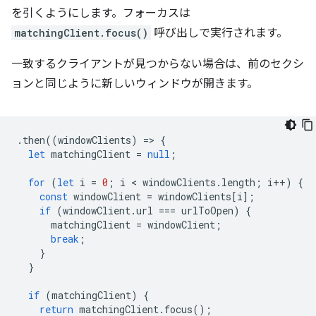
を引くようにします。フォーカスは
matchingClient.focus()
呼び出しで実行されます。
一致するクライアントが見つからない場合は、前のセクシ
ョンと同じように新しいウィンドウが開きます。
.
then
((
windowClients
)
=
>
{
let
matchingClient
=
null
;
for
(
let
i
=
0
;
i
 < 
windowClients
.
length
;
i
++
)
{
const
windowClient
=
windowClients
[
i
];
if
(
windowClient
.
url
===
urlToOpen
)
{
matchingClient
=
windowClient
;
break
;
}
}
if
(
matchingClient
)
{
return
matchingClient
.
focus
();