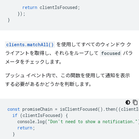
return
clientIsFocused
;
});
}
clients.matchAll()
を使用してすべてのウィンドウ ク
ライアントを取得し、それらをループして
focused
パラ
メータをチェックします。
プッシュ イベント内で、この関数を使用して通知を表示
する必要があるかどうかを判断します。
const
promiseChain
=
isClientFocused
().
then
((
clientI
if
(
clientIsFocused
)
{
console
.
log
(
"Don't need to show a notification."
return
;
}