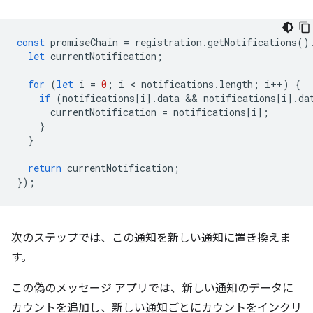
const
promiseChain
=
registration
.
getNotifications
()
let
currentNotification
;
for
(
let
i
=
0
;
i
 < 
notifications
.
length
;
i
++
)
{
if
(
notifications
[
i
].
data
 && 
notifications
[
i
].
da
currentNotification
=
notifications
[
i
];
}
}
return
currentNotification
;
});
次のステップでは、この通知を新しい通知に置き換えま
す。
この偽のメッセージ アプリでは、新しい通知のデータに
カウントを追加し、新しい通知ごとにカウントをインクリ