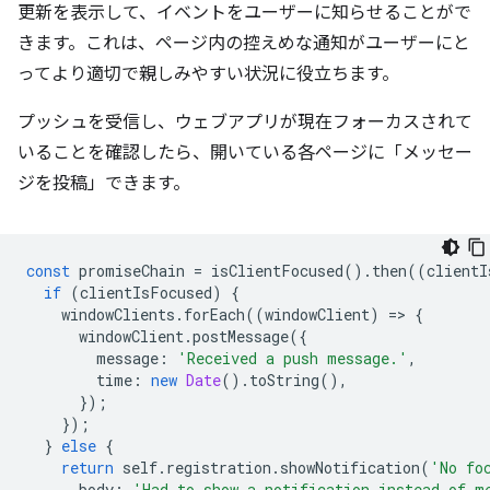
更新を表示して、イベントをユーザーに知らせることがで
きます。これは、ページ内の控えめな通知がユーザーにと
ってより適切で親しみやすい状況に役立ちます。
プッシュを受信し、ウェブアプリが現在フォーカスされて
いることを確認したら、開いている各ページに「メッセー
ジを投稿」できます。
const
promiseChain
=
isClientFocused
().
then
((
clientI
if
(
clientIsFocused
)
{
windowClients
.
forEach
((
windowClient
)
=
>
{
windowClient
.
postMessage
({
message
:
'Received a push message.'
,
time
:
new
Date
().
toString
(),
});
});
}
else
{
return
self
.
registration
.
showNotification
(
'No fo
body
:
'Had to show a notification instead of m