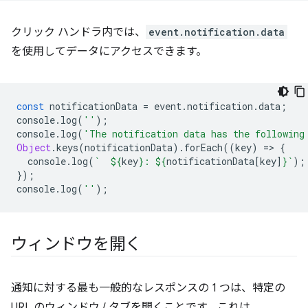
クリック ハンドラ内では、
event.notification.data
を使用してデータにアクセスできます。
const
notificationData
=
event
.
notification
.
data
;
console
.
log
(
''
);
console
.
log
(
'The notification data has the following
Object
.
keys
(
notificationData
).
forEach
((
key
)
=
>
{
console
.
log
(
`  
${
key
}
: 
${
notificationData
[
key
]
}
`
);
});
console
.
log
(
''
);
ウィンドウを開く
通知に対する最も一般的なレスポンスの 1 つは、特定の
URL のウィンドウ / タブを開くことです。これは