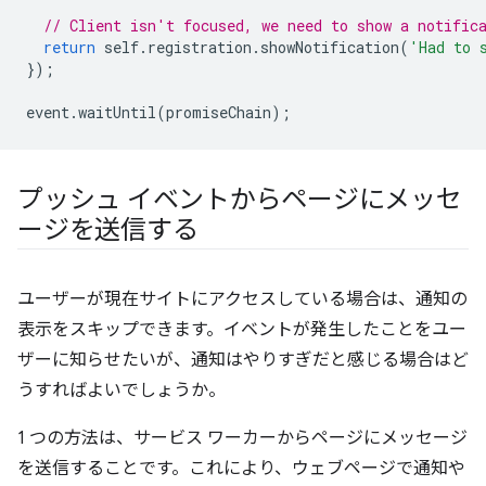
// Client isn't focused, we need to show a notific
return
self
.
registration
.
showNotification
(
'Had to 
});
event
.
waitUntil
(
promiseChain
);
プッシュ イベントからページにメッセ
ージを送信する
ユーザーが現在サイトにアクセスしている場合は、通知の
表示をスキップできます。イベントが発生したことをユー
ザーに知らせたいが、通知はやりすぎだと感じる場合はど
うすればよいでしょうか。
1 つの方法は、サービス ワーカーからページにメッセージ
を送信することです。これにより、ウェブページで通知や