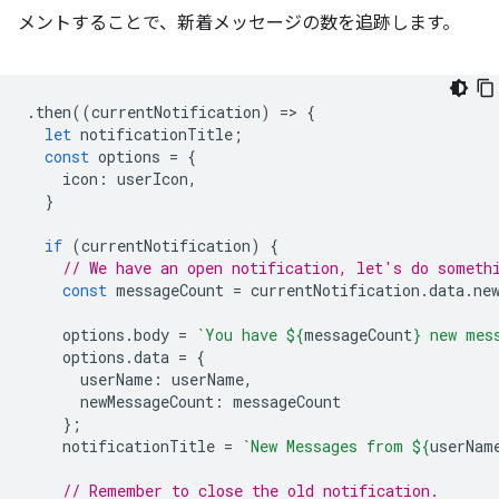
メントすることで、新着メッセージの数を追跡します。
.
then
((
currentNotification
)
=
>
{
let
notificationTitle
;
const
options
=
{
icon
:
userIcon
,
}
if
(
currentNotification
)
{
// We have an open notification, let's do someth
const
messageCount
=
currentNotification
.
data
.
ne
options
.
body
=
`You have 
${
messageCount
}
 new mes
options
.
data
=
{
userName
:
userName
,
newMessageCount
:
messageCount
};
notificationTitle
=
`New Messages from 
${
userNam
// Remember to close the old notification.