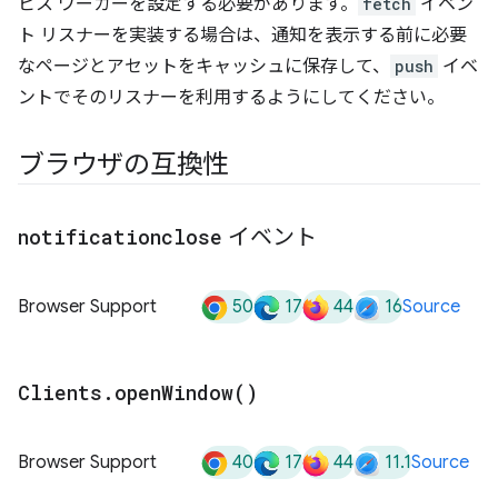
ビス ワーカーを設定する必要があります。
fetch
イベン
ト リスナーを実装する場合は、通知を表示する前に必要
なページとアセットをキャッシュに保存して、
push
イベ
ントでそのリスナーを利用するようにしてください。
ブラウザの互換性
notificationclose
イベント
50
17
44
16
Browser Support
Source
Clients
.
open
Window(
)
40
17
44
11.1
Browser Support
Source