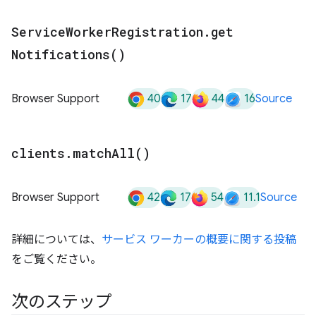
Service
Worker
Registration
.
get
Notifications(
)
40
17
44
16
Browser Support
Source
clients
.
match
All(
)
42
17
54
11.1
Browser Support
Source
詳細については、
サービス ワーカーの概要に関する投稿
をご覧ください。
次のステップ