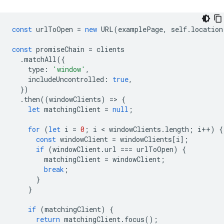
const
urlToOpen
=
new
URL
(
examplePage
,
self
.
location
const
promiseChain
=
clients
.
matchAll
({
type
:
'window'
,
includeUncontrolled
:
true
,
})
.
then
((
windowClients
)
=
>
{
let
matchingClient
=
null
;
for
(
let
i
=
0
;
i
 < 
windowClients
.
length
;
i
++
)
{
const
windowClient
=
windowClients
[
i
];
if
(
windowClient
.
url
===
urlToOpen
)
{
matchingClient
=
windowClient
;
break
;
}
}
if
(
matchingClient
)
{
return
matchingClient
.
focus
();