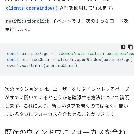
clients.openWindow()
API を使用して行えます。
notificationclick
イベントでは、次のようなコードを
実行します。
const
examplePage
=
'/demos/notification-examples/ex
const
promiseChain
=
clients
.
openWindow
(
examplePage
)
event
.
waitUntil
(
promiseChain
);
次のセクションでは、ユーザーをリダイレクトするページ
がすでに開いているかどうかを確認する方法について説明
します。これにより、新しいタブを開くのではなく、開い
ているタブにフォーカスを合わせることができます。
既存のウィンドウにフォーカスを合わ