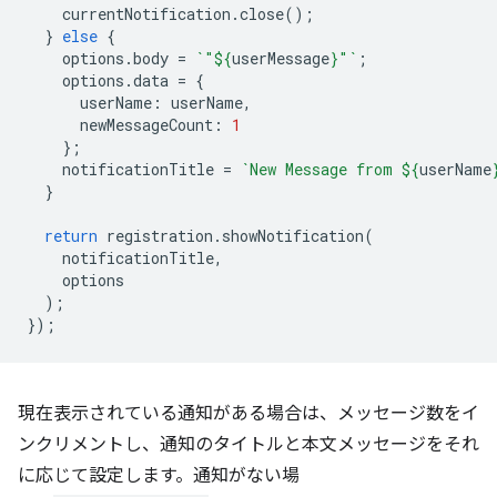
currentNotification
.
close
();
}
else
{
options
.
body
=
`"
${
userMessage
}
"`
;
options
.
data
=
{
userName
:
userName
,
newMessageCount
:
1
};
notificationTitle
=
`New Message from 
${
userName
}
return
registration
.
showNotification
(
notificationTitle
,
options
);
});
現在表示されている通知がある場合は、メッセージ数をイ
ンクリメントし、通知のタイトルと本文メッセージをそれ
に応じて設定します。通知がない場