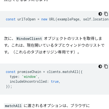
const
urlToOpen
=
new
URL
(
examplePage
,
self
.
location
次に、
WindowClient
オブジェクトのリストを取得しま
す。これは、現在開いているタブとウィンドウのリストで
す。（これらのタブはオリジン専用です）。
const
promiseChain
=
clients
.
matchAll
({
type
:
'window'
,
includeUncontrolled
:
true
,
});
matchAll
に渡されるオプションは、ブラウザに