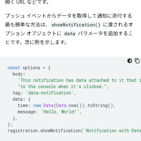
開く URL などです。
プッシュ イベントからデータを取得して通知に添付する
最も簡単な方法は、
showNotification()
に渡されるオ
プション オブジェクトに
data
パラメータを追加するこ
とです。次に例を示します。
const
options
=
{
body
:
'This notification has data attached to it that 
"to the console when it's clicked."
,
tag
:
'data-notification'
,
data
:
{
time
:
new
Date
(
Date
.
now
()).
toString
(),
message
:
'Hello, World!'
,
},
};
registration
.
showNotification
(
'Notification with Dat