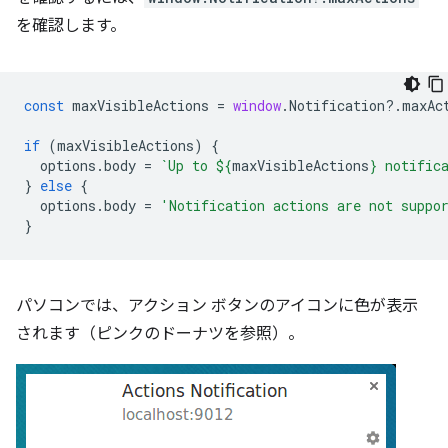
を確認します。
const
maxVisibleActions
=
window
.
Notification
?
.
maxAc
if
(
maxVisibleActions
)
{
options
.
body
=
`Up to 
${
maxVisibleActions
}
 notific
}
else
{
options
.
body
=
'Notification actions are not suppo
}
パソコンでは、アクション ボタンのアイコンに色が表示
されます（ピンクのドーナツを参照）。