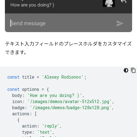
テキスト入力フィールドのプレースホルダをカスタマイズ
できます。
const
title
=
'Alexey Rodionov'
;
const
options
=
{
body
:
'How are you doing? )'
,
icon
:
'/images/demos/avatar-512x512.jpg'
,
badge
:
'/images/demos/badge-128x128.png'
,
actions
:
[
{
action
:
'reply'
,
type
:
'text'
,