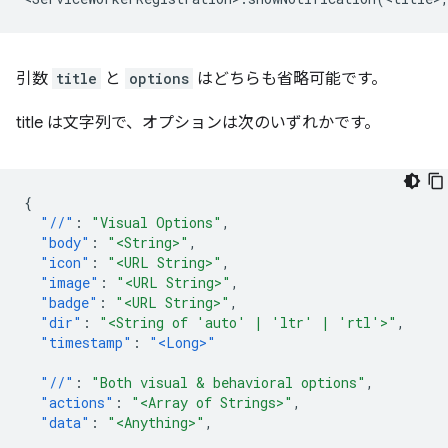
引数
title
と
options
はどちらも省略可能です。
title は文字列で、オプションは次のいずれかです。
{
"//"
:
"Visual Options"
,
"body"
:
"<String>"
,
"icon"
:
"<URL String>"
,
"image"
:
"<URL String>"
,
"badge"
:
"<URL String>"
,
"dir"
:
"<String of 'auto' | 'ltr' | 'rtl'>"
,
"timestamp"
:
"<Long>"
"//"
:
"Both visual & behavioral options"
,
"actions"
:
"<Array of Strings>"
,
"data"
:
"<Anything>"
,