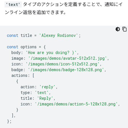
'text'
タイプのアクションを定義することで、通知にイ
ンライン返信を追加できます。
const
title
=
'Alexey Rodionov'
;
const
options
=
{
body
:
'How are you doing? )'
,
image
:
'/images/demos/avatar-512x512.jpg'
,
icon
:
'/images/demos/icon-512x512.png'
,
badge
:
'/images/demos/badge-128x128.png'
,
actions
:
[
{
action
:
'reply'
,
type
:
'text'
,
title
:
'Reply'
,
icon
:
'/images/demos/action-5-128x128.png'
,
}
],
};