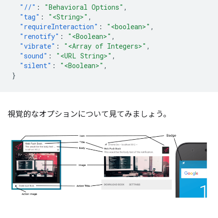
"//"
:
"Behavioral Options"
,
"tag"
:
"<String>"
,
"requireInteraction"
:
"<boolean>"
,
"renotify"
:
"<Boolean>"
,
"vibrate"
:
"<Array of Integers>"
,
"sound"
:
"<URL String>"
,
"silent"
:
"<Boolean>"
,
}
視覚的なオプションについて見てみましょう。