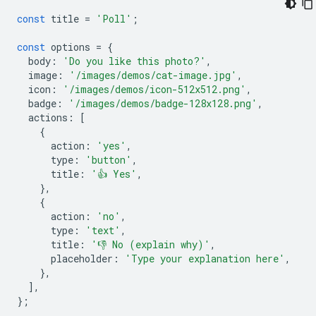
const
title
=
'Poll'
;
const
options
=
{
body
:
'Do you like this photo?'
,
image
:
'/images/demos/cat-image.jpg'
,
icon
:
'/images/demos/icon-512x512.png'
,
badge
:
'/images/demos/badge-128x128.png'
,
actions
:
[
{
action
:
'yes'
,
type
:
'button'
,
title
:
'👍 Yes'
,
},
{
action
:
'no'
,
type
:
'text'
,
title
:
'👎 No (explain why)'
,
placeholder
:
'Type your explanation here'
,
},
],
};