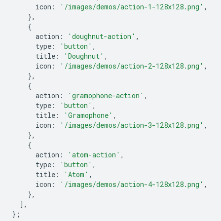
icon
:
'/images/demos/action-1-128x128.png'
,
},
{
action
:
'doughnut-action'
,
type
:
'button'
,
title
:
'Doughnut'
,
icon
:
'/images/demos/action-2-128x128.png'
,
},
{
action
:
'gramophone-action'
,
type
:
'button'
,
title
:
'Gramophone'
,
icon
:
'/images/demos/action-3-128x128.png'
,
},
{
action
:
'atom-action'
,
type
:
'button'
,
title
:
'Atom'
,
icon
:
'/images/demos/action-4-128x128.png'
,
},
],
};