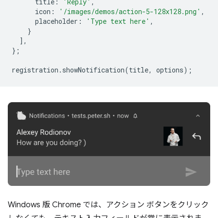
title
:
'Reply'
,
icon
:
'/images/demos/action-5-128x128.png'
,
placeholder
:
'Type text here'
,
}
],
};
registration
.
showNotification
(
title
,
options
);
Windows 版 Chrome では、アクション ボタンをクリック