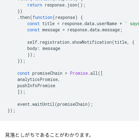
return
response
.
json
();
})
.
then
(
function
(
response
)
{
const
title
=
response
.
data
.
userName
+
' say
const
message
=
response
.
data
.
message
;
self
.
registration
.
showNotification
(
title
,
{
body
:
message
});
});
const
promiseChain
=
Promise
.
all
([
analyticsPromise
,
pushInfoPromise
]);
event
.
waitUntil
(
promiseChain
);
});
見落としがちであることがわかります。