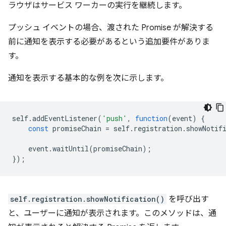
ラウザはサービス ワーカーの実行を継続します。
プッシュ イベントの場合、渡された Promise が解決する
前に通知を表示する必要があるという追加要件がありま
す。
通知を表示する基本的な例を次に示します。
self
.
addEventListener
(
'push'
,
function
(
event
)
{
const
promiseChain
=
self
.
registration
.
showNotif
event
.
waitUntil
(
promiseChain
);
});
self.registration.showNotification()
を呼び出す
と、ユーザーに通知が表示されます。このメソッドは、通