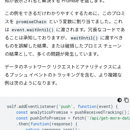
知が表示されると解決する Promise を返します。
この例をできるだけわかりやすくするために、このプロミ
スを
promiseChain
という変数に割り当てました。これ
は
event.waitUntil()
に渡されます。冗長なコードであ
ることは承知しておりますが、
waitUntil()
に渡すべき
ものを誤解した結果、または破損したプロミス チェーン
の結果として、多くの問題が発生しています。
データのネットワーク リクエストとアナリティクスによ
るプッシュ イベントのトラッキングを含む、より複雑な
例は次のようになります。
self
.
addEventListener
(
'push'
,
function
(
event
)
{
const
analyticsPromise
=
pushReceivedTracking
();
const
pushInfoPromise
=
fetch
(
'/api/get-more-dat
.
then
(
function
(
response
)
{
return
response
.
json
();