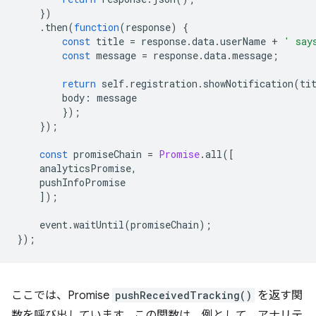
})
.
then
(
function
(
response
)
{
const
title
=
response
.
data
.
userName
+
' say
const
message
=
response
.
data
.
message
;
return
self
.
registration
.
showNotification
(
ti
body
:
message
});
});
const
promiseChain
=
Promise
.
all
([
analyticsPromise
,
pushInfoPromise
]);
event
.
waitUntil
(
promiseChain
);
});
ここでは、Promise
pushReceivedTracking()
を返す関
数を呼び出しています。この関数は、例として、アナリテ