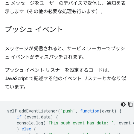
ュ メッセージをユーザーのデバイスで受信し、通知を表
示します（その他の必要な処理も行います）。
プッシュ イベント
メッセージが受信されると、サービス ワーカーでプッシ
ュ イベントがディスパッチされます。
プッシュ イベント リスナーを設定するコードは、
JavaScript で記述する他のイベント リスナーとかなり似
ています。
self
.
addEventListener
(
'push'
,
function
(
event
)
{
if
(
event
.
data
)
{
console
.
log
(
'This push event has data: '
,
event
.
}
else
{