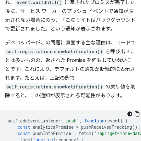
れ、
event.waitUntil()
に渡されたプロミスが完了した
後に、サービス ワーカーのプッシュ イベントで通知が表
示されない場合にのみ、「このサイトはバックグラウンド
で更新されました」という通知が表示されます。
デベロッパーがこの問題に直面する主な理由は、コードで
self.registration.showNotification()
を呼び出すこ
とは多いものの、返された Promise を何も
していない
こ
とです。これにより、デフォルトの通知が断続的に表示さ
れます。たとえば、上記の例で
self.registration.showNotification()
の戻り値を削
除すると、この通知が表示される可能性があります。
self
.
addEventListener
(
'push'
,
function
(
event
)
{
const
analyticsPromise
=
pushReceivedTracking
();
const
pushInfoPromise
=
fetch
(
'/api/get-more-dat
.
then
(
function
(
response
)
{