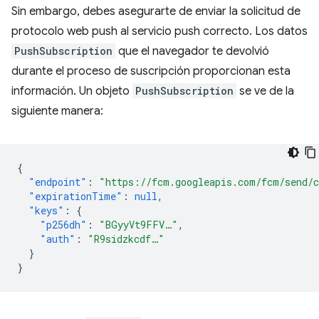
Sin embargo, debes asegurarte de enviar la solicitud de
protocolo web push al servicio push correcto. Los datos
PushSubscription
que el navegador te devolvió
durante el proceso de suscripción proporcionan esta
información. Un objeto
PushSubscription
se ve de la
siguiente manera:
{
"endpoint"
:
"https://fcm.googleapis.com/fcm/send/
"expirationTime"
:
null
,
"keys"
:
{
"p256dh"
:
"BGyyVt9FFV…"
,
"auth"
:
"R9sidzkcdf…"
}
}