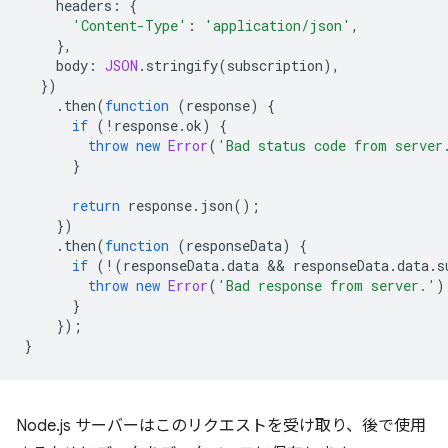
headers
:
{
'Content-Type'
:
'application/json'
,
},
body
:
JSON
.
stringify
(
subscription
),
})
.
then
(
function
(
response
)
{
if
(
!
response
.
ok
)
{
throw
new
Error
(
'Bad status code from server
}
return
response
.
json
();
})
.
then
(
function
(
responseData
)
{
if
(
!
(
responseData
.
data
 && 
responseData
.
data
.
s
throw
new
Error
(
'Bad response from server.'
)
}
});
}
Node.js サーバーはこのリクエストを受け取り、後で使用