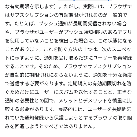
な有効期限を示します）。ただし、実際には、ブラウザで
はサブスクリプションの有効期限が切れるのが一般的で
す。たとえば、プッシュ通知が長期間受信されない場合
や、ブラウザがユーザーがプッシュ通知権限のあるアプリ
を使用していないことを検出した場合に、この状態になる
ことがあります。これを防ぐ方法の 1 つは、次のスニペッ
トに示すように、通知を受け取るたびにユーザーを再登録
することです。そのため、ブラウザでサブスクリプション
が自動的に期限切れにならないように、通知を十分な頻度
で送信する必要があります。定期購入の有効期限切れを防
ぐためだけにユーザーにスパムを送信することと、正当な
通知の必要性との間で、メリットとデメリットを慎重に比
較する必要があります。最終的には、ユーザーを長期間忘
れていた通知登録から保護しようとするブラウザの取り組
みを回避しようとすべきではありません。