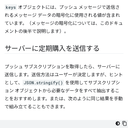
keys
オブジェクトには、プッシュ メッセージで送信さ
れるメッセージ データの暗号化に使用される値が含まれ
ています。（メッセージの暗号化については、このドキュ
メントの後半で説明します）。
サーバーに定期購入を送信する
プッシュ サブスクリプションを取得したら、サーバーに
送信します。送信方法はユーザーが決定しますが、ヒント
として、
JSON.stringify()
を使用してサブスクリプシ
ョン オブジェクトから必要なデータをすべて抽出するこ
とをおすすめします。または、次のように同じ結果を手動
で組み立てることもできます。