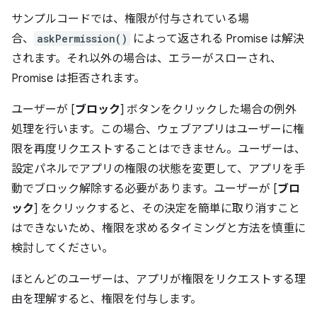
サンプルコードでは、権限が付与されている場
合、
askPermission()
によって返される Promise は解決
されます。それ以外の場合は、エラーがスローされ、
Promise は拒否されます。
ユーザーが [
ブロック
] ボタンをクリックした場合の例外
処理を行います。この場合、ウェブアプリはユーザーに権
限を再度リクエストすることはできません。ユーザーは、
設定パネルでアプリの権限の状態を変更して、アプリを手
動でブロック解除する必要があります。ユーザーが [
ブロ
ック
] をクリックすると、その決定を簡単に取り消すこと
はできないため、権限を求めるタイミングと方法を慎重に
検討してください。
ほとんどのユーザーは、アプリが権限をリクエストする理
由を理解すると、権限を付与します。