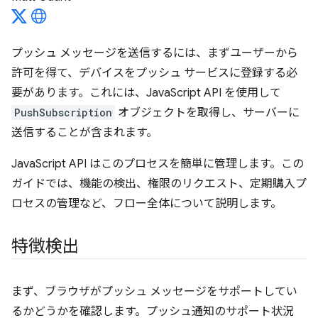
プッシュ メッセージを送信するには、まずユーザーから
許可を得て、デバイスをプッシュ サービスに登録する必
要があります。これには、JavaScript API を使用して
PushSubscription
オブジェクトを取得し、サーバーに
送信することが含まれます。
JavaScript API はこのプロセスを簡単に管理します。この
ガイドでは、機能の検出、権限のリクエスト、定期購入プ
ロセスの管理など、フロー全体について説明します。
特徴検出
まず、ブラウザがプッシュ メッセージをサポートしてい
るかどうかを確認します。プッシュ通知のサポート状況