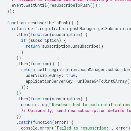
event
.
waitUntil
(
resubscribeToPush
());
});
function
resubscribeToPush
()
{
return
self
.
registration
.
pushManager
.
getSubscriptio
.
then
(
function
(
subscription
)
{
if
(
subscription
)
{
return
subscription
.
unsubscribe
();
}
})
.
then
(
function
()
{
return
self
.
registration
.
pushManager
.
subscribe
userVisibleOnly
:
true
,
applicationServerKey
:
urlBase64ToUint8Array
(
});
})
.
then
(
function
(
subscription
)
{
console
.
log
(
'Resubscribed to push notification
// Optionally, send new subscription details t
})
.
catch
(
function
(
error
)
{
console
.
error
(
'Failed to resubscribe:'
,
error
)