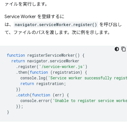
ァイルを実行します。
Service Worker を登録するに
は、
navigator.serviceWorker.register()
を呼び出し
て、ファイルのパスを渡します。次に例を示します。
function
registerServiceWorker
()
{
return
navigator
.
serviceWorker
.
register
(
'/service-worker.js'
)
.
then
(
function
(
registration
)
{
console
.
log
(
'Service worker successfully regis
return
registration
;
})
.
catch
(
function
(
err
)
{
console
.
error
(
'Unable to register service work
});
}