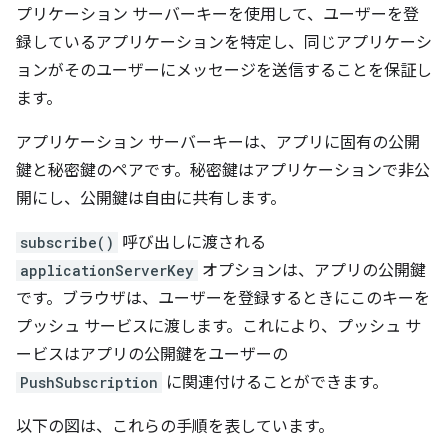
プリケーション サーバーキーを使用して、ユーザーを登
録しているアプリケーションを特定し、同じアプリケーシ
ョンがそのユーザーにメッセージを送信することを保証し
ます。
アプリケーション サーバーキーは、アプリに固有の公開
鍵と秘密鍵のペアです。秘密鍵はアプリケーションで非公
開にし、公開鍵は自由に共有します。
subscribe()
呼び出しに渡される
applicationServerKey
オプションは、アプリの公開鍵
です。ブラウザは、ユーザーを登録するときにこのキーを
プッシュ サービスに渡します。これにより、プッシュ サ
ービスはアプリの公開鍵をユーザーの
PushSubscription
に関連付けることができます。
以下の図は、これらの手順を表しています。