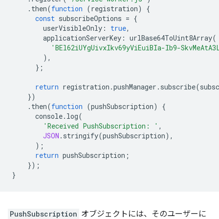
.
then
(
function
(
registration
)
{
const
subscribeOptions
=
{
userVisibleOnly
:
true
,
applicationServerKey
:
urlBase64ToUint8Array
(
'BEl62iUYgUivxIkv69yViEuiBIa-Ib9-SkvMeAtA3
),
};
return
registration
.
pushManager
.
subscribe
(
subs
})
.
then
(
function
(
pushSubscription
)
{
console
.
log
(
'Received PushSubscription: '
,
JSON
.
stringify
(
pushSubscription
),
);
return
pushSubscription
;
});
}
PushSubscription
オブジェクトには、そのユーザーに