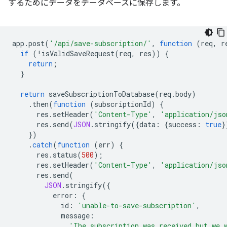
するためにデータをデータベースに保存します。
app
.
post
(
'/api/save-subscription/'
,
function
(
req
,
r
if
(
!
isValidSaveRequest
(
req
,
res
))
{
return
;
}
return
saveSubscriptionToDatabase
(
req
.
body
)
.
then
(
function
(
subscriptionId
)
{
res
.
setHeader
(
'Content-Type'
,
'application/jso
res
.
send
(
JSON
.
stringify
({
data
:
{
success
:
true
}
})
.
catch
(
function
(
err
)
{
res
.
status
(
500
);
res
.
setHeader
(
'Content-Type'
,
'application/jso
res
.
send
(
JSON
.
stringify
({
error
:
{
id
:
'unable-to-save-subscription'
,
message
:
'The subscription was received but we 