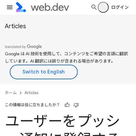
ログイン
Articles
Google は AI 技術を使用して、コンテンツをご希望の言語に翻訳
しています。AI 翻訳には誤りが含まれる場合があります。
ホーム
Articles
この情報は役に立ちましたか？
ユーザーをプッシ